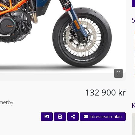
5
132 900 kr
mmerby
K
Intresseanmälan