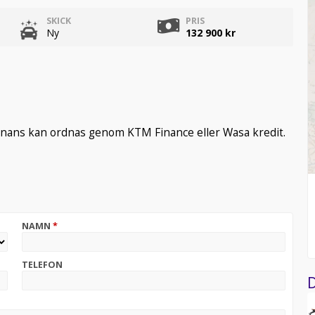
SKICK
PRIS
Ny
132 900 kr
inans kan ordnas genom KTM Finance eller Wasa kredit.
NAMN
*
TELEFON
D