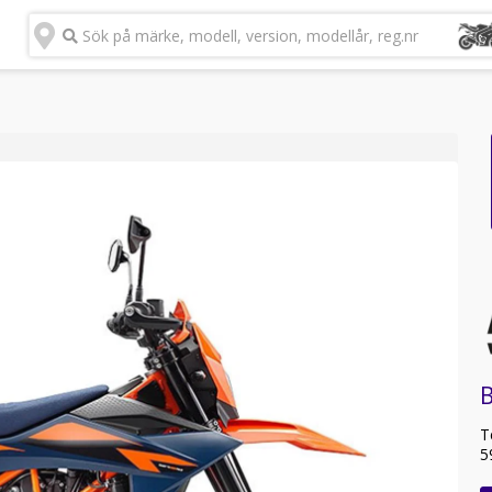
Sök på märke, modell, version, modellår, reg.nr
T
5