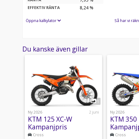
8,24
%
EFFEKTIV RÄNTA
Öppna kalkylator
Så har vi räkn
Du kanske även gillar
1
1
17 juli
Ny 2026
2 juni
Ny 2026
 SE
KTM 125 XC-W
KTM 350 
Kampanjpris
Kampanjp
Cross
Cross