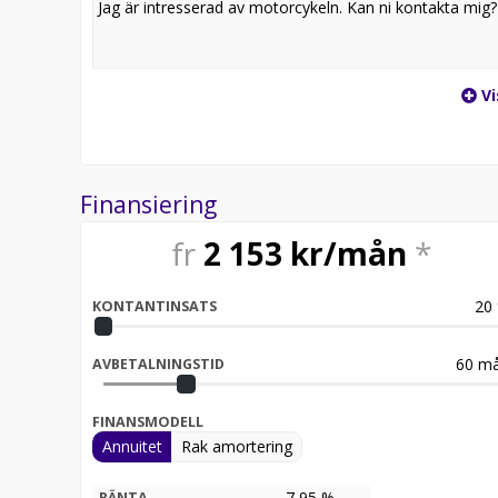
Vi
Finansiering
fr
2 153
kr/mån
*
20
KONTANTINSATS
60
må
AVBETALNINGSTID
FINANSMODELL
Annuitet
Rak amortering
7,95 %
RÄNTA