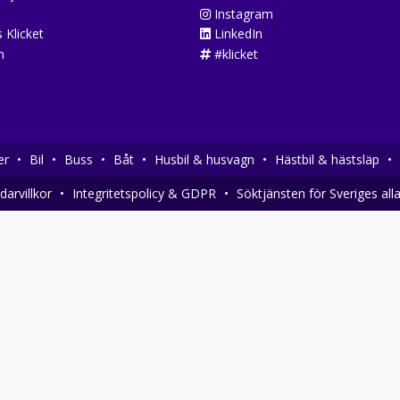
Instagram
 Klicket
LinkedIn
n
#klicket
er
•
Bil
•
Buss
•
Båt
•
Husbil & husvagn
•
Hästbil & hästsläp
•
arvillkor
•
Integritetspolicy & GDPR
•
Söktjänsten för Sveriges all