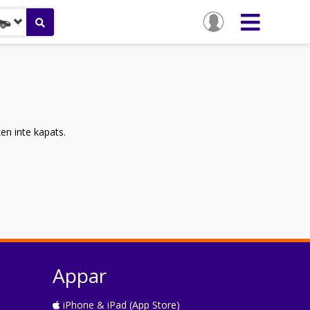
ken inte kapats.
Appar
iPhone & iPad (App Store)