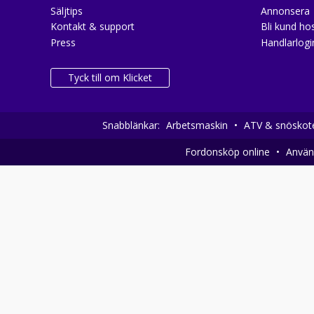
Säljtips
Annonsera
Kontakt & support
Bli kund hos
Press
Handlarlogi
Tyck till om Klicket
Snabblänkar:
Arbetsmaskin
•
ATV & snöskot
Fordonsköp online
•
Använd