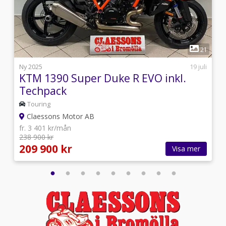
1
4
21
i
Ny 2025
19 juli
KTM 1390 Super Duke R EVO inkl.
Techpack
Touring
Claessons Motor AB
fr. 3 401 kr/mån
238 900 kr
209 900 kr
Visa mer