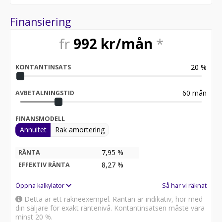
Finansiering
fr
992
kr/mån
*
20
%
KONTANTINSATS
60
mån
AVBETALNINGSTID
FINANSMODELL
Annuitet
Rak amortering
7,95 %
RÄNTA
8,27
%
EFFEKTIV RÄNTA
Öppna kalkylator
Så har vi räknat
Detta är ett räkneexempel. Räntan är indikativ, hör med
din säljare för exakt räntenivå. Kontantinsatsen måste vara
minst 20 %.