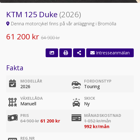
KTM 125 Duke
(2026)
Denna motorcykel finns på vår anläggning i Bromölla
61 200 kr
64 900 kr
Intresseanmälan
Fakta
MODELLÅR
FORDONSTYP
2026
Touring
VÄXELLÅDA
SKICK
Manuell
Ny
PRIS
MÅNADSKOSTNAD
64 900 kr
61 200 kr
1 052 kr/mån
992 kr/mån
REG.NR