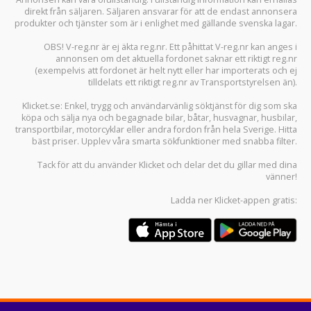
direkt från säljaren. Säljaren ansvarar för att de endast annonsera
produkter och tjänster som är i enlighet med gällande svenska lagar.
OBS! V-reg.nr är ej äkta reg.nr. Ett påhittat V-reg.nr kan anges i
annonsen om det aktuella fordonet saknar ett riktigt reg.nr
(exempelvis att fordonet är helt nytt eller har importerats och ej
tilldelats ett riktigt reg.nr av Transportstyrelsen än).
Klicket.se
: Enkel, trygg och användarvänlig söktjänst för dig som ska
köpa och sälja
nya och begagnade bilar
,
båtar
,
husvagnar
,
husbilar
,
transportbilar
,
motorcyklar
eller andra fordon från hela Sverige. Hitta
bäst priser. Upplev våra smarta sökfunktioner med snabba filter.
Tack för att du använder
Klicket
och delar det du gillar med dina
vänner!
Ladda ner
Klicket-appen
gratis: