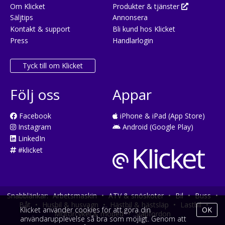
Om Klicket
Produkter & tjänster
Säljtips
Annonsera
Kontakt & support
Bli kund hos Klicket
Press
Handlarlogin
Tyck till om Klicket
Följ oss
Appar
Facebook
iPhone & iPad (App Store)
Instagram
Android (Google Play)
LinkedIn
#klicket
Snabblänkar:
Arbetsmaskin
•
ATV & snöskoter
•
Bil
•
Buss
•
Båt
•
Husbil & husvagn
•
Hästbil & hästsläp
•
Lastbil
•
Klicket använder cookies för att göra din
OK
Motorcykel & moped
•
Släpfordon
användarupplevelse så bra som möjligt. Genom att