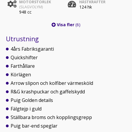
MOTORSTORLEK
HÄSTKRAFTER
124 hk
(SLAGVOLYM)
948 cc
Visa fler
(6)
Utrustning
4års Fabriksgaranti
Quickshifter
Farthållare
Körlägen
Arrow slipon och kolfiber värmesköld
R&G krashpuckar och gaffelskydd
Puig Golden details
Fälgtejp i guld
Ställbara broms och kopplingsgrepp
Puig bar-end speglar