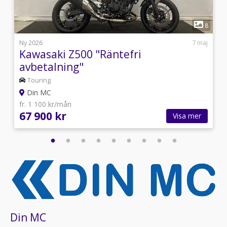
1
5
8
j
Ny 2026
7 maj
Kawasaki Z500 "Räntefri
avbetalning"
Touring
Din MC
fr. 1 100 kr/mån
67 900 kr
Visa mer
Din MC