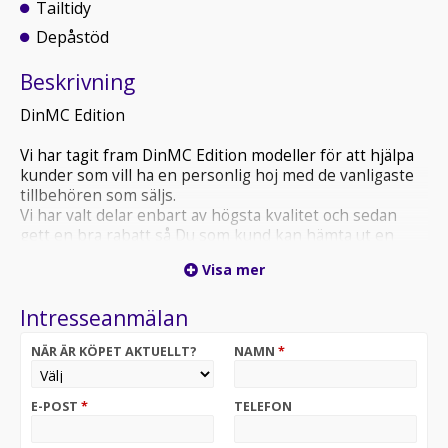
Tailtidy
Depåstöd
Beskrivning
DinMC Edition
Vi har tagit fram DinMC Edition modeller för att hjälpa
kunder som vill ha en personlig hoj med de vanligaste
tillbehören som säljs.
Vi har valt delar enbart av högsta kvalitet och sedan
gett en bra rabatt så Du som kund kan hämta ut en
färdig cool hoj där självklart alla originaldelar medföljer.
Visa mer
Det vi bytt ut och som följer med är:
- Slipon
Intresseanmälan
- Tailtidy
- Kraschpuckar
NÄR ÄR KÖPET AKTUELLT?
NAMN
*
- Ställbara grepp – koppling och broms
- Styrändsspeglar
- Tankpad
E-POST
*
TELEFON
- Bobbiner inkl Depåstöd