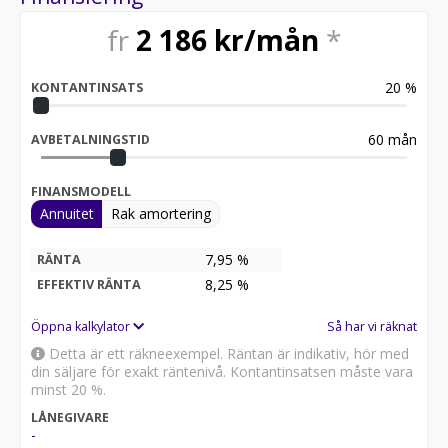
fr
2 186
kr/mån
*
20
%
KONTANTINSATS
60
mån
AVBETALNINGSTID
FINANSMODELL
Annuitet
Rak amortering
7,95 %
RÄNTA
8,25
%
EFFEKTIV RÄNTA
Öppna kalkylator
Så har vi räknat
Detta är ett räkneexempel. Räntan är indikativ, hör med
din säljare för exakt räntenivå. Kontantinsatsen måste vara
minst 20 %.
LÅNEGIVARE
-