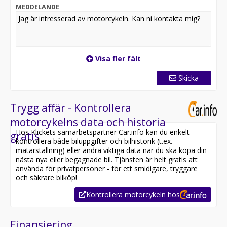
Vi kan enbart lösa färgen grönsvart just nu (se bild)
MEDDELANDE
Välkommen in till oss på Din MC.
• Vi är Stockholms största auktoriserade KTM, Suzuki,
Kawasaki samt CFMOTO återförsäljare med över 20 år i
Visa fler fält
branschen.
• Vi är auktoriserad verkstad för KTM, Suzuki, Kawasaki
Skicka
samt CFMOTO. (självklart servar vi även övriga märken)
• Vi kan erbjuda förmånlig märkesförsäkring på
Kawasaki, Suzuki och KTM i samarbete med Svedea.
Trygg affär - Kontrollera
• Vi kan även erbjuda förmånlig försäkring för dom
motorcykelns data och historia
flesta mc-märken och modeller i samarbete med
Hos Klickets samarbetspartner Car.info kan du enkelt
gratis
Svedea och Bilsport & Mc
kontrollera både biluppgifter och bilhistorik (t.ex.
• Vi erbjuder förmånlig finansiering i samarbete med
mätarställning) eller andra viktiga data när du ska köpa din
Santander och Svea.
nästa nya eller begagnade bil. Tjänsten är helt gratis att
• Hemleverans / transport erbjudes i hela landet med
använda för privatpersoner - för ett smidigare, tryggare
professionella samarbetspartners.
och säkrare bilköp!
För mer information gällande detta objekt:
Kontrollera motorcykeln hos
(Z900, z1000, z1100, duke, mt, streetfighter, naked,
special, edition)
Finansiering