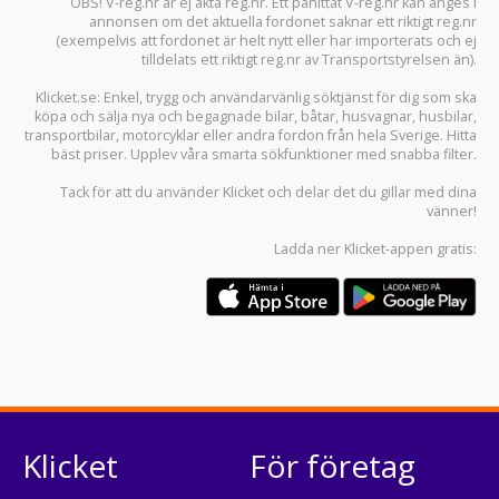
OBS! V-reg.nr är ej äkta reg.nr. Ett påhittat V-reg.nr kan anges i
annonsen om det aktuella fordonet saknar ett riktigt reg.nr
(exempelvis att fordonet är helt nytt eller har importerats och ej
tilldelats ett riktigt reg.nr av Transportstyrelsen än).
Klicket.se
: Enkel, trygg och användarvänlig söktjänst för dig som ska
köpa och sälja
nya och begagnade bilar
,
båtar
,
husvagnar
,
husbilar
,
transportbilar
,
motorcyklar
eller andra fordon från hela Sverige. Hitta
bäst priser. Upplev våra smarta sökfunktioner med snabba filter.
Tack för att du använder
Klicket
och delar det du gillar med dina
vänner!
Ladda ner
Klicket-appen
gratis:
Klicket
För företag