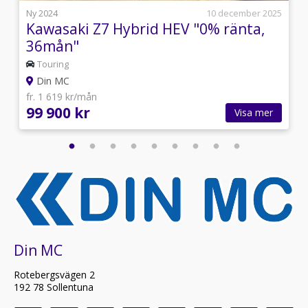
j
Ny 2024
10 december 2025
Kawasaki Z7 Hybrid HEV "0% ränta,
36mån"
Touring
Din MC
fr. 1 619 kr/mån
99 900 kr
Visa mer
Din MC
Rotebergsvägen 2
192 78 Sollentuna