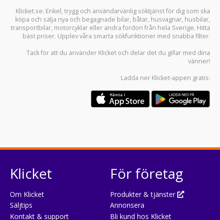
Klicket.se
: Enkel, trygg och användarvänlig söktjänst för dig som ska
köpa och sälja
nya och begagnade bilar
,
båtar
,
husvagnar
,
husbilar
,
transportbilar
,
motorcyklar
eller andra fordon från hela Sverige. Hitta
bäst priser. Upplev våra smarta sökfunktioner med snabba filter.
Tack för att du använder
Klicket
och delar det du gillar med dina
vänner!
Ladda ner
Klicket-appen
gratis:
Klicket
För företag
Om Klicket
Produkter & tjänster
Säljtips
Annonsera
Kontakt & support
Bli kund hos Klicket