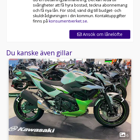
svårigheter att få hyra bostad, teckna abonnemang
och få nya lån. För stöd, vänd dig till budget- och
skuldrådgivningen i din kommun. Kontaktuppgifter
finns på
konsumentverket.se
.
Ansök om lånelöfte
Du kanske även gillar
1
7
6