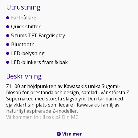
Utrustning
Farthållare
Quick shifter
5 tums TFT Färgdisplay
Bluetooth
LED-belysning
LED-blinkers fram & bak
Beskrivning
Z1100 är höjdpunkten av Kawasakis unika Sugomi-
filosofi för prestanda och design, samlad i vår största Z
Supernaked med största slagvolym. Den tar därmed
självklart sin plats som ledare i Kawasakis familj av
naturligt aspirerade Z-modeller.
Välkommen in till oss på Din MC.
• Vi är Stockholms största auktoriserade KTM, Suzuki,
Visa mer
Kawasaki samt CFMOTO återförsäljare med över 20 år i