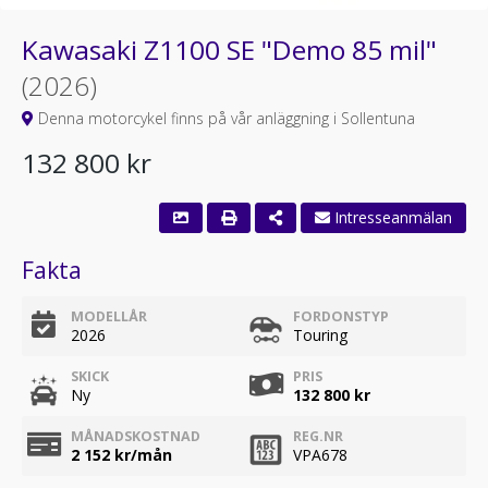
Kawasaki Z1100 SE "Demo 85 mil"
(2026)
Denna motorcykel finns på vår anläggning i Sollentuna
132 800 kr
Intresseanmälan
Fakta
MODELLÅR
FORDONSTYP
2026
Touring
SKICK
PRIS
Ny
132 800 kr
MÅNADSKOSTNAD
REG.NR
2 152
kr/mån
VPA678