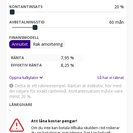
20
%
KONTANTINSATS
60
mån
AVBETALNINGSTID
FINANSMODELL
Annuitet
Rak amortering
7,95 %
RÄNTA
8,25
%
EFFEKTIV RÄNTA
Öppna kalkylator
Så har vi räknat
Detta är ett räkneexempel. Räntan är indikativ, hör med
din säljare för exakt räntenivå. Kontantinsatsen måste vara
minst 20 %.
LÅNEGIVARE
-
Att låna kostar pengar!
Om du inte kan betala tillbaka skulden i tid riskerar
du en betalningsanmärkning. Det kan leda till