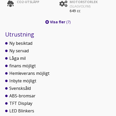
CO2-UTSLÄPP
MOTORSTORLEK
(SLAGVOLYM)
649 cc
Visa fler
(7)
Utrustning
Ny besiktad
Ny servad
Låga mil
finans möjligt
Hemleverans möjligt
Inbyte möjligt
Svensksåld
ABS-bromsar
TFT Display
LED Blinkers