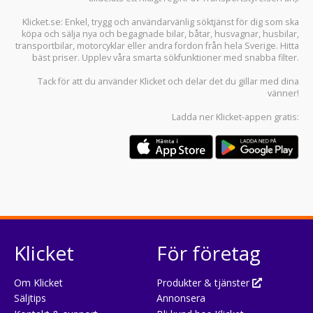
Klicket.se
: Enkel, trygg och användarvänlig söktjänst för dig som ska
köpa och sälja
nya och begagnade bilar
,
båtar
,
husvagnar
,
husbilar
,
transportbilar
,
motorcyklar
eller andra fordon från hela Sverige. Hitta
bäst priser. Upplev våra smarta sökfunktioner med snabba filter.
Tack för att du använder
Klicket
och delar det du gillar med dina
vänner!
Ladda ner
Klicket-appen
gratis:
Klicket
För företag
Om Klicket
Produkter & tjänster
Säljtips
Annonsera