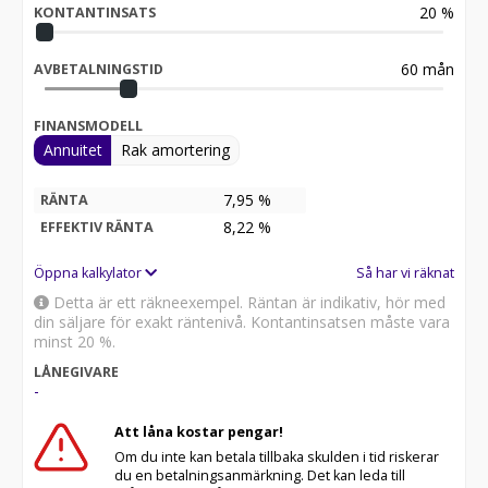
20
%
KONTANTINSATS
60
mån
AVBETALNINGSTID
FINANSMODELL
Annuitet
Rak amortering
7,95 %
RÄNTA
8,22
%
EFFEKTIV RÄNTA
Öppna kalkylator
Så har vi räknat
Detta är ett räkneexempel. Räntan är indikativ, hör med
din säljare för exakt räntenivå. Kontantinsatsen måste vara
minst 20 %.
LÅNEGIVARE
-
Att låna kostar pengar!
Om du inte kan betala tillbaka skulden i tid riskerar
du en betalningsanmärkning. Det kan leda till