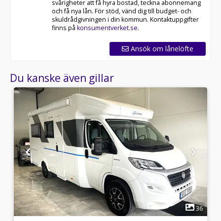
svårigheter att få hyra bostad, teckna abonnemang
och få nya lån. För stöd, vänd dig till budget- och
skuldrådgivningen i din kommun. Kontaktuppgifter
finns på
konsumentverket.se
.
Ansök om lånelöfte
Du kanske även gillar
1
0
36