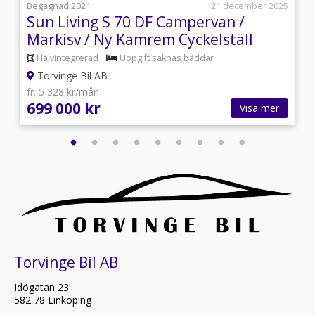
8
Begagnad 2021
21 december 2025
Sun Living S 70 DF Campervan /
Markisv / Ny Kamrem Cyckelställ
Halvintegrerad
Uppgift saknas bäddar
Torvinge Bil AB
fr. 5 328 kr/mån
699 000 kr
Visa mer
Torvinge Bil AB
Idögatan 23
582 78 Linköping