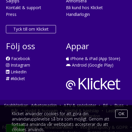
Säljtips
Annonsera
Kontakt & support
Bli kund hos Klicket
Press
Handlarlogin
Tyck till om Klicket
Följ oss
Appar
Facebook
iPhone & iPad (App Store)
Instagram
Android (Google Play)
LinkedIn
#klicket
Snabblänkar:
Arbetsmaskin
•
ATV & snöskoter
•
Bil
•
Buss
•
Båt
•
Husbil & husvagn
•
Hästbil & hästsläp
•
Lastbil
•
Klicket använder cookies för att göra din
OK
Motorcykel & moped
•
Släpfordon
användarupplevelse så bra som möjligt. Genom att
fortsätta använda vår webbplats accepterar du att
Fordonsköp online
•
Användarvillkor
•
Integritetspolicy & GDPR
•
cookies används.