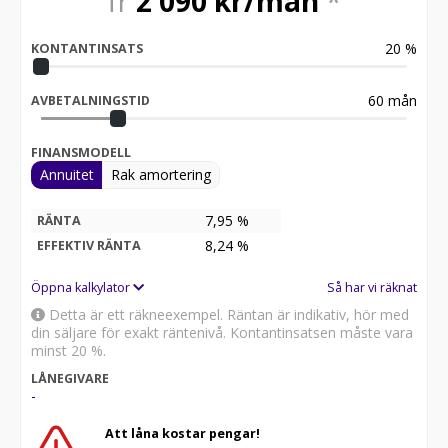
fr
2 090
kr/mån
*
20
%
KONTANTINSATS
60
mån
AVBETALNINGSTID
FINANSMODELL
Annuitet
Rak amortering
7,95 %
RÄNTA
8,24
%
EFFEKTIV RÄNTA
Öppna kalkylator
Så har vi räknat
Detta är ett räkneexempel. Räntan är indikativ, hör med
din säljare för exakt räntenivå. Kontantinsatsen måste vara
minst 20 %.
LÅNEGIVARE
-
Att låna kostar pengar!