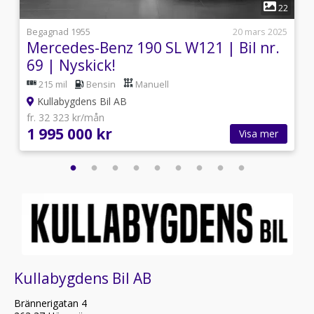
1
9
22
9
Begagnad 1955
20 mars 2025
|
Mercedes-Benz 190 SL W121 | Bil nr.
69 | Nyskick!
215 mil
Bensin
Manuell
Kullabygdens Bil AB
fr. 32 323 kr/mån
1 995 000 kr
Visa mer
Kullabygdens Bil AB
Brännerigatan 4