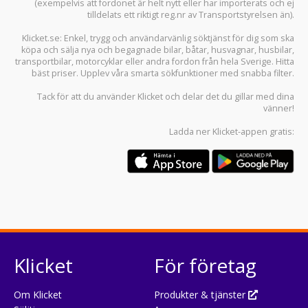
(exempelvis att fordonet är helt nytt eller har importerats och ej
tilldelats ett riktigt reg.nr av Transportstyrelsen än).
Klicket.se
: Enkel, trygg och användarvänlig söktjänst för dig som ska
köpa och sälja
nya och begagnade bilar
,
båtar
,
husvagnar
,
husbilar
,
transportbilar
,
motorcyklar
eller andra fordon från hela Sverige. Hitta
bäst priser. Upplev våra smarta sökfunktioner med snabba filter.
Tack för att du använder
Klicket
och delar det du gillar med dina
vänner!
Ladda ner
Klicket-appen
gratis:
Klicket
För företag
Om Klicket
Produkter & tjänster