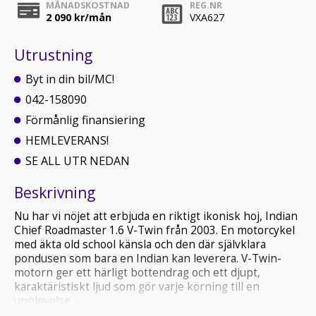
MÅNADSKOSTNAD
REG.NR
2 090
kr/mån
VXA627
Utrustning
Byt in din bil/MC!
042-158090
Förmånlig finansiering
HEMLEVERANS!
SE ALL UTR NEDAN
Beskrivning
Nu har vi nöjet att erbjuda en riktigt ikonisk hoj, Indian
Chief Roadmaster 1.6 V-Twin från 2003. En motorcykel
med äkta old school känsla och den där självklara
pondusen som bara en Indian kan leverera. V-Twin-
motorn ger ett härligt bottendrag och ett djupt,
karaktäristiskt ljud som gör varje körning till en
upplevelse.
Denna motorcykel har haft samma ägare sedan 2010