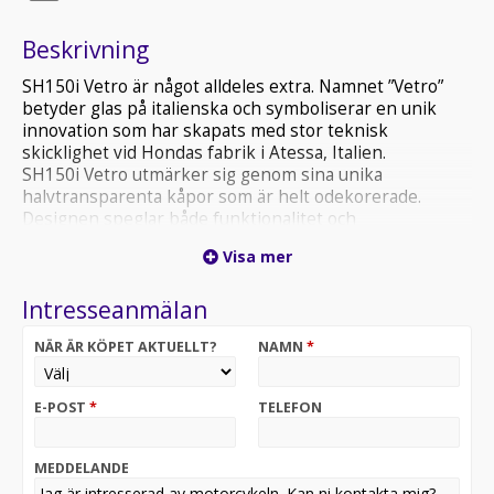
Beskrivning
SH150i Vetro är något alldeles extra. Namnet ”Vetro”
betyder glas på italienska och symboliserar en unik
innovation som har skapats med stor teknisk
skicklighet vid Hondas fabrik i Atessa, Italien.
SH150i Vetro utmärker sig genom sina unika
halvtransparenta kåpor som är helt odekorerade.
Designen speglar både funktionalitet och
miljömedvetenhet och ger scootern ett distinkt och
Visa mer
modernt utseende som sticker ut i mängden.
En av Europas populäraste skotrar SH150i-motorn är
Intresseanmälan
kompakt och driftsäker. Den tysta motorn har gott om
kraft där skoterförare behöver den mest: på låg- och
NÄR ÄR KÖPET AKTUELLT?
NAMN
*
mellanvarv. Motorn ger 11 kW maxeffekt vid 8250
varv/min och vridmomentet är som mest 13, 9 Nm vid
6500 varv/min.
E-POST
*
TELEFON
Keyless som standard och USB-C uttag under sadeln
där du har gott om utrymme.
5 års Honda garanti.
MEDDELANDE
Finansiering Honda SH150A SH150I SH150 A i SH 150A