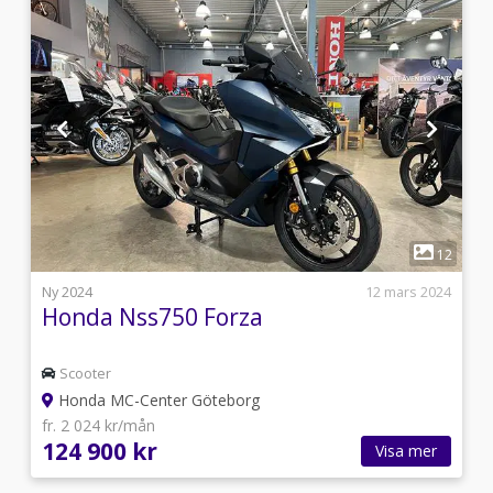
1
3
12
i
Ny 2024
12 mars 2024
Honda Nss750 Forza
Scooter
Honda MC-Center Göteborg
fr. 2 024 kr/mån
124 900 kr
Visa mer