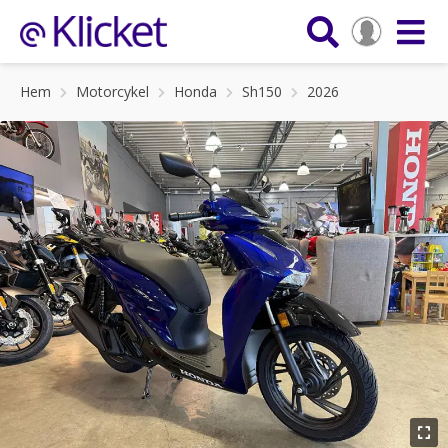
Hem
Motorcykel
Honda
Sh150
2026