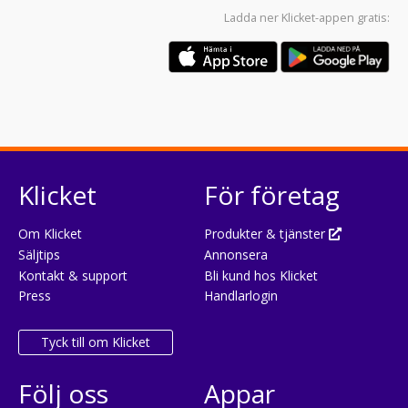
Ladda ner
Klicket-appen
gratis:
Klicket
För företag
Om Klicket
Produkter & tjänster
Säljtips
Annonsera
Kontakt & support
Bli kund hos Klicket
Press
Handlarlogin
Tyck till om Klicket
Följ oss
Appar