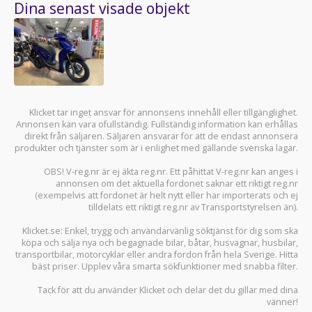
Dina senast visade objekt
Klicket tar inget ansvar för annonsens innehåll eller tillgänglighet.
Annonsen kan vara ofullständig. Fullständig information kan erhållas
direkt från säljaren. Säljaren ansvarar för att de endast annonsera
produkter och tjänster som är i enlighet med gällande svenska lagar.
OBS! V-reg.nr är ej äkta reg.nr. Ett påhittat V-reg.nr kan anges i
annonsen om det aktuella fordonet saknar ett riktigt reg.nr
(exempelvis att fordonet är helt nytt eller har importerats och ej
tilldelats ett riktigt reg.nr av Transportstyrelsen än).
Klicket.se
: Enkel, trygg och användarvänlig söktjänst för dig som ska
köpa och sälja
nya och begagnade bilar
,
båtar
,
husvagnar
,
husbilar
,
transportbilar
,
motorcyklar
eller andra fordon från hela Sverige. Hitta
bäst priser. Upplev våra smarta sökfunktioner med snabba filter.
Tack för att du använder
Klicket
och delar det du gillar med dina
vänner!