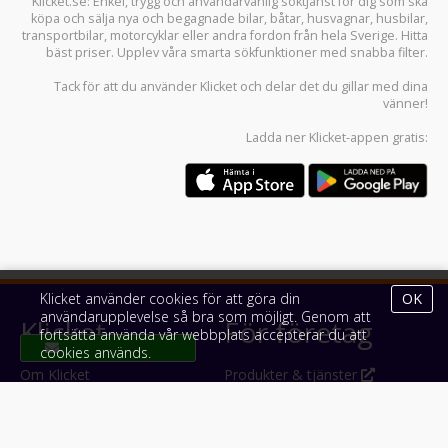
Klicket.se
: Enkel, trygg och användarvänlig söktjänst för dig som ska
köpa och sälja
nya och begagnade bilar
,
båtar
,
husvagnar
,
husbilar
,
transportbilar
,
motorcyklar
eller andra fordon från hela Sverige. Hitta
bäst priser. Upplev våra smarta sökfunktioner med snabba filter.
Tack för att du använder
Klicket
och delar det du gillar med dina
vänner!
Ladda ner
Klicket-appen
gratis:
Klicket använder cookies för att göra din
OK
användarupplevelse så bra som möjligt. Genom att
Klicket
För företag
fortsätta använda vår webbplats accepterar du att
cookies används.
Om Klicket
Produkter & tjänster
Säljtips
Annonsera
Kontakt & support
Bli kund hos Klicket
Press
Handlarlogin