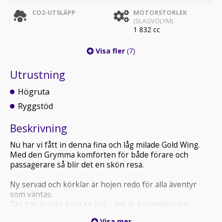
CO2-UTSLÄPP
MOTORSTORLEK
(SLAGVOLYM)
1 832 cc
Visa fler
(7)
Utrustning
Högruta
Ryggstöd
Beskrivning
Nu har vi fått in denna fina och låg milade Gold Wing.
Med den Grymma komforten för både förare och
passagerare så blir det en skön resa.
Ny servad och körklar är hojen redo för alla äventyr
som väntas.
Det här är inte bara en hoj – det är en upplevelse.
Visa mer