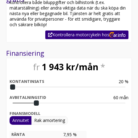
kontrollera både biluppgifter och bilhistorik (t.ex.
mätarställning) eller andra viktiga data när du ska köpa din
nästa nya eller begagnade bil. Tjänsten är helt gratis att
använda för privatpersoner - för ett smidigare, tryggare
och säkrare bilköp!
Kontrollera motorcykeln hos
Finansiering
fr
1 943
kr/mån
*
20
%
KONTANTINSATS
60
mån
AVBETALNINGSTID
FINANSMODELL
Annuitet
Rak amortering
7,95 %
RÄNTA