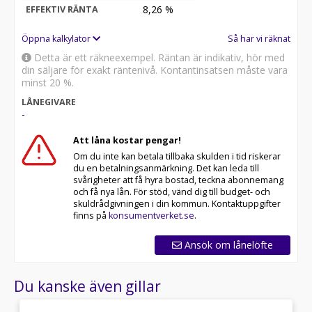
8,26
%
EFFEKTIV RÄNTA
Öppna kalkylator
Så har vi räknat
Detta är ett räkneexempel. Räntan är indikativ, hör med
din säljare för exakt räntenivå. Kontantinsatsen måste vara
minst 20 %.
LÅNEGIVARE
-
Att låna kostar pengar!
Om du inte kan betala tillbaka skulden i tid riskerar
du en betalningsanmärkning. Det kan leda till
svårigheter att få hyra bostad, teckna abonnemang
och få nya lån. För stöd, vänd dig till budget- och
skuldrådgivningen i din kommun. Kontaktuppgifter
finns på
konsumentverket.se
.
Ansök om lånelöfte
Du kanske även gillar