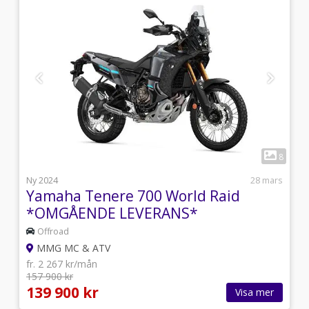
1
5
8
i
Ny 2024
28 mars
Yamaha Tenere 700 World Raid
*OMGÅENDE LEVERANS*
Offroad
MMG MC & ATV
fr. 2 267 kr/mån
157 900 kr
139 900 kr
Visa mer