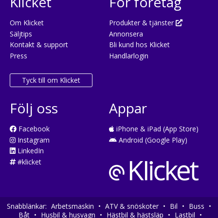
Klicket
För företag
Om Klicket
Produkter & tjänster
Säljtips
Annonsera
Kontakt & support
Bli kund hos Klicket
Press
Handlarlogin
Tyck till om Klicket
Följ oss
Appar
Facebook
iPhone & iPad (App Store)
Instagram
Android (Google Play)
LinkedIn
#klicket
Snabblänkar:
Arbetsmaskin
•
ATV & snöskoter
•
Bil
•
Buss
•
Båt
•
Husbil & husvagn
•
Hästbil & hästsläp
•
Lastbil
•