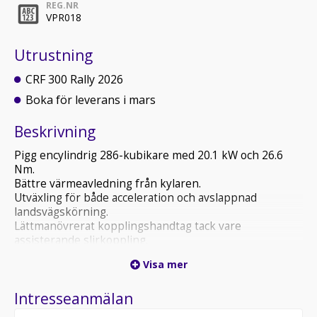
REG.NR
VPR018
Utrustning
CRF 300 Rally 2026
Boka för leverans i mars
Beskrivning
Pigg encylindrig 286-kubikare med 20.1 kW och 26.6
Nm.
Bättre värmeavledning från kylaren.
Utväxling för både acceleration och avslappnad
landsvägskörning.
Lättmanövrerat kopplingshandtag tack vare
assisterande slirkoppling.
Uppfyller avgaskraven EURO5+.
Visa mer
Smidiga köregenskaper både på och utanför asfalten.
Lätt ram och svingarm med optimerad styvhetsbalans.
Intresseanmälan
Lång fjädringsväg och nya dämpningsinställningar.
Hög markfrigång.