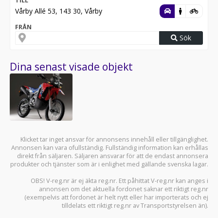
TILL
Vårby Allé 53, 143 30, Vårby
FRÅN
Sök
Dina senast visade objekt
Klicket tar inget ansvar för annonsens innehåll eller tillgänglighet.
Annonsen kan vara ofullständig. Fullständig information kan erhållas
direkt från säljaren. Säljaren ansvarar för att de endast annonsera
produkter och tjänster som är i enlighet med gällande svenska lagar.
OBS! V-reg.nr är ej äkta reg.nr. Ett påhittat V-reg.nr kan anges i
annonsen om det aktuella fordonet saknar ett riktigt reg.nr
(exempelvis att fordonet är helt nytt eller har importerats och ej
tilldelats ett riktigt reg.nr av Transportstyrelsen än).