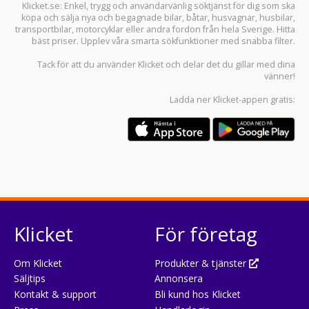
Klicket.se
: Enkel, trygg och användarvänlig söktjänst för dig som ska
köpa och sälja
nya och begagnade bilar
,
båtar
,
husvagnar
,
husbilar
,
transportbilar
,
motorcyklar
eller andra fordon från hela Sverige. Hitta
bäst priser. Upplev våra smarta sökfunktioner med snabba filter.
Tack för att du använder
Klicket
och delar det du gillar med dina
vänner!
Ladda ner
Klicket-appen
gratis:
Klicket
För företag
Om Klicket
Produkter & tjänster
Säljtips
Annonsera
Kontakt & support
Bli kund hos Klicket