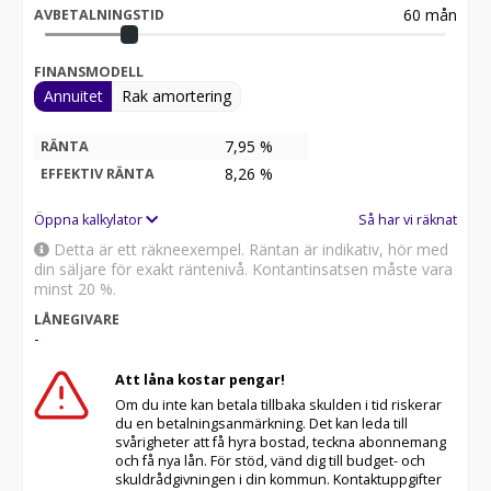
60
mån
AVBETALNINGSTID
FINANSMODELL
Annuitet
Rak amortering
7,95 %
RÄNTA
8,26
%
EFFEKTIV RÄNTA
Öppna kalkylator
Så har vi räknat
Detta är ett räkneexempel. Räntan är indikativ, hör med
din säljare för exakt räntenivå. Kontantinsatsen måste vara
minst 20 %.
LÅNEGIVARE
-
Att låna kostar pengar!
Om du inte kan betala tillbaka skulden i tid riskerar
du en betalningsanmärkning. Det kan leda till
svårigheter att få hyra bostad, teckna abonnemang
och få nya lån. För stöd, vänd dig till budget- och
skuldrådgivningen i din kommun. Kontaktuppgifter