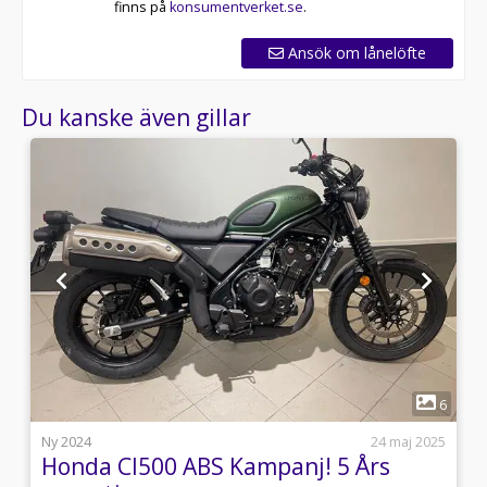
finns på
konsumentverket.se
.
Ansök om lånelöfte
Du kanske även gillar
1
2
6
i
Ny 2024
24 maj 2025
Honda Cl500 ABS Kampanj! 5 Års