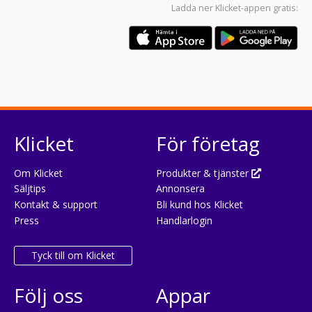
Ladda ner
Klicket-appen
gratis:
Klicket
För företag
Om Klicket
Produkter & tjänster
Säljtips
Annonsera
Kontakt & support
Bli kund hos Klicket
Press
Handlarlogin
Tyck till om Klicket
Följ oss
Appar