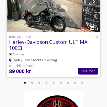
1
0
12
i
Begagnad 1998
14 maj
Harley-Davidson Custom ULTIMA
100Ci
Custom
Harley-Davidson® Linköping
fr. 1 442 kr/mån
89 000 kr
Visa mer