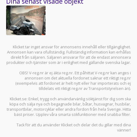
Dina senast visade objekt
Klicket tar inget ansvar för annonsens innehåll eller tillgänglighet.
Annonsen kan vara ofullständig. Fullständig information kan erhållas
direkt från säljaren. Säljaren ansvarar för att de endast annonsera
produkter och tjänster som är i enlighet med gällande svenska lagar.
OBS! V-reg.nr är ej äkta reg.nr. Ett påhittat V-reg.nr kan anges i
annonsen om det aktuella fordonet saknar ett riktigt reg.nr
(exempelvis att fordonet är helt nytt eller har importerats och ej
tilldelats ett riktigt reg.nr av Transportstyrelsen än).
Klicket.se
: Enkel, trygg och användarvänlig söktjänst för dig som ska
köpa och sälja
nya och begagnade bilar
,
båtar
,
husvagnar
,
husbilar
,
transportbilar
,
motorcyklar
eller andra fordon från hela Sverige. Hitta
bäst priser. Upplev våra smarta sökfunktioner med snabba filter.
Tack för att du använder
Klicket
och delar det du gillar med dina
vänner!