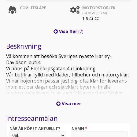
CO2-UTSLÄPP
MOTORSTORLEK
(SLAGVOLYM)
1 923 cc
Visa fler
(7)
Beskrivning
Välkommen att besöka Sveriges nyaste Harley-
Davidson-butik.
Vi finns på Bonnorpsgatan 4 i Linköping.
Vår butik är fylld med kläder, tillbehör och motorcyklar.
Vi har hojen som passar just dig, ofta klar för leverans
inom ett par dagar och självklart byter vi in alla
motorcykelmärken, bilar -och fråga oss för vi brukar
inte säga nej till att byta in en vattenskoter, båt eller
Visa mer
grävmaskin heller !!
Vi har alltid kampanj på några utvalda modeller – se
Intresseanmälan
våra annonser
Vi hittar alltid en bra transportlösning till er
NÄR ÄR KÖPET AKTUELLT?
NAMN
*
vi leverera eran nya och begagnade Harley om ni vill ha
hjälp med det . även till Spanien . Alicante / Torrevieja