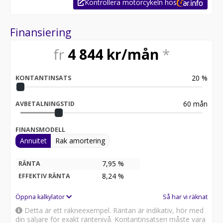
Kontrollera motorcykeln hos
Finansiering
fr
4 844
kr/mån
*
20
%
KONTANTINSATS
60
mån
AVBETALNINGSTID
FINANSMODELL
Annuitet
Rak amortering
7,95 %
RÄNTA
8,24
%
EFFEKTIV RÄNTA
Öppna kalkylator
Så har vi räknat
Detta är ett räkneexempel. Räntan är indikativ, hör med
din säljare för exakt räntenivå. Kontantinsatsen måste vara