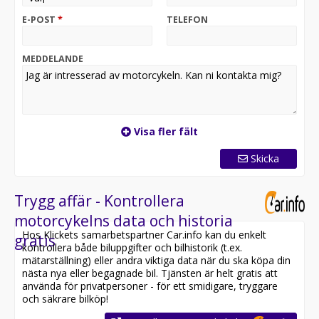
regionen för en kostnad på ca 7000kr
E-POST
*
TELEFON
För mer information, ring oss på 013-204848 eller
mcsalj@hdlinkoping.se
boka våran prispressade 5+ service för Harley,
MEDDELANDE
Triumph och indian 5år eller äldre för endast 1995kr
Vi utför även service och reparationer på antika Harley-
Davidson såsom panhead shovelhead till
uppdatering/ombyggnation och trimning/mappning av
nyare modeller.
Visa fler fält
Välkommen att boka en tid. Verkstaden når ni på: 013-
20 48 48 eller info@hdlinkoping.se
Skicka
Harley-Davidson HD Harley
Trygg affär - Kontrollera
motorcykelns data och historia
Hos Klickets samarbetspartner Car.info kan du enkelt
gratis
kontrollera både biluppgifter och bilhistorik (t.ex.
mätarställning) eller andra viktiga data när du ska köpa din
nästa nya eller begagnade bil. Tjänsten är helt gratis att
använda för privatpersoner - för ett smidigare, tryggare
och säkrare bilköp!