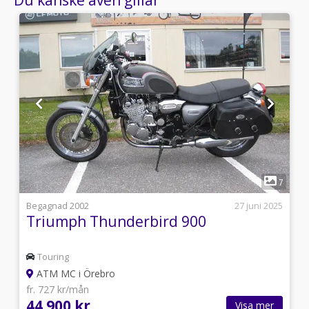
1
8
7
i
Begagnad 2002
27 juni 2025
Triumph Thunderbird 900
Touring
ATM MC i Örebro
fr. 727 kr/mån
44 900 kr
Visa mer