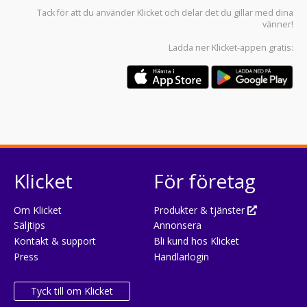
Tack för att du använder
Klicket
och delar det du gillar med dina
vänner!
Ladda ner
Klicket-appen
gratis:
Klicket
För företag
Om Klicket
Produkter & tjänster
Säljtips
Annonsera
Kontakt & support
Bli kund hos Klicket
Press
Handlarlogin
Tyck till om Klicket