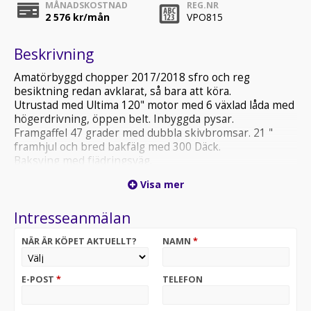
MÅNADSKOSTNAD
REG.NR
2 576
kr/mån
VPO815
Beskrivning
Amatörbyggd chopper 2017/2018 sfro och reg
besiktning redan avklarat, så bara att köra.
Utrustad med Ultima 120" motor med 6 växlad låda med
högerdrivning, öppen belt. Inbyggda pysar.
Framgaffel 47 grader med dubbla skivbromsar. 21 "
framhjul och bred bakfälg med 300 Däck.
Baksving med fjädringsväg.
Levereras servad och besiktigad av oss.
Visa mer
Intresseanmälan
NÄR ÄR KÖPET AKTUELLT?
NAMN
*
E-POST
*
TELEFON