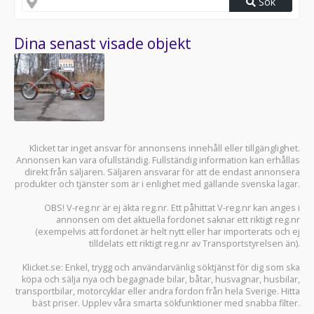
Sök
Dina senast visade objekt
Klicket tar inget ansvar för annonsens innehåll eller tillgänglighet.
Annonsen kan vara ofullständig. Fullständig information kan erhållas
direkt från säljaren. Säljaren ansvarar för att de endast annonsera
produkter och tjänster som är i enlighet med gällande svenska lagar.
OBS! V-reg.nr är ej äkta reg.nr. Ett påhittat V-reg.nr kan anges i
annonsen om det aktuella fordonet saknar ett riktigt reg.nr
(exempelvis att fordonet är helt nytt eller har importerats och ej
tilldelats ett riktigt reg.nr av Transportstyrelsen än).
Klicket.se
: Enkel, trygg och användarvänlig söktjänst för dig som ska
köpa och sälja
nya och begagnade bilar
,
båtar
,
husvagnar
,
husbilar
,
transportbilar
,
motorcyklar
eller andra fordon från hela Sverige. Hitta
bäst priser. Upplev våra smarta sökfunktioner med snabba filter.