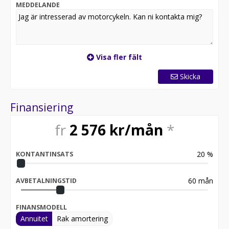
MEDDELANDE
Visa fler fält
Skicka
Finansiering
fr
2 576
kr/mån
*
20
%
KONTANTINSATS
60
mån
AVBETALNINGSTID
FINANSMODELL
Annuitet
Rak amortering