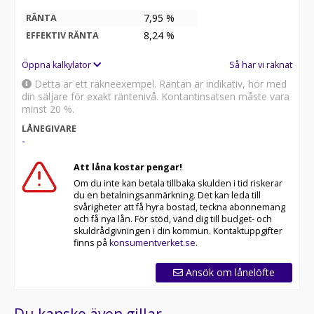
7,95 %
RÄNTA
8,24
%
EFFEKTIV RÄNTA
Öppna kalkylator
Så har vi räknat
Detta är ett räkneexempel. Räntan är indikativ, hör med
din säljare för exakt räntenivå. Kontantinsatsen måste vara
minst 20 %.
LÅNEGIVARE
-
Att låna kostar pengar!
Om du inte kan betala tillbaka skulden i tid riskerar
du en betalningsanmärkning. Det kan leda till
svårigheter att få hyra bostad, teckna abonnemang
och få nya lån. För stöd, vänd dig till budget- och
skuldrådgivningen i din kommun. Kontaktuppgifter
finns på
konsumentverket.se
.
Ansök om lånelöfte
Du kanske även gillar