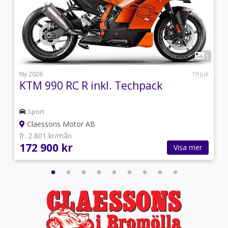
5
1
s
Ny 2026
19 juli
KTM 990 RC R inkl. Techpack
Sport
Claessons Motor AB
fr. 2 801 kr/mån
172 900 kr
Visa mer