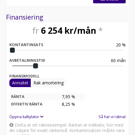
Finansiering
fr
6 254
kr/mån
*
20
%
KONTANTINSATS
60
mån
AVBETALNINGSTID
FINANSMODELL
Annuitet
Rak amortering
7,95 %
RÄNTA
8,25
%
EFFEKTIV RÄNTA
Öppna kalkylator
Så har vi räknat
Detta är ett räkneexempel. Räntan är indikativ, hör med
din säljare för exakt räntenivå. Kontantinsatsen måste vara