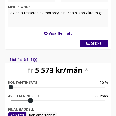
MEDDELANDE
Visa fler fält
Skicka
Finansiering
fr
5 573
kr/mån
*
20
%
KONTANTINSATS
60
mån
AVBETALNINGSTID
FINANSMODELL
Annuitet
Rak amortering