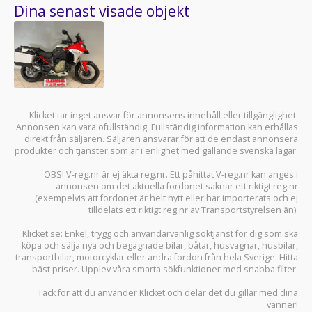
Dina senast visade objekt
Klicket tar inget ansvar för annonsens innehåll eller tillgänglighet.
Annonsen kan vara ofullständig. Fullständig information kan erhållas
direkt från säljaren. Säljaren ansvarar för att de endast annonsera
produkter och tjänster som är i enlighet med gällande svenska lagar.
OBS! V-reg.nr är ej äkta reg.nr. Ett påhittat V-reg.nr kan anges i
annonsen om det aktuella fordonet saknar ett riktigt reg.nr
(exempelvis att fordonet är helt nytt eller har importerats och ej
tilldelats ett riktigt reg.nr av Transportstyrelsen än).
Klicket.se
: Enkel, trygg och användarvänlig söktjänst för dig som ska
köpa och sälja
nya och begagnade bilar
,
båtar
,
husvagnar
,
husbilar
,
transportbilar
,
motorcyklar
eller andra fordon från hela Sverige. Hitta
bäst priser. Upplev våra smarta sökfunktioner med snabba filter.
Tack för att du använder
Klicket
och delar det du gillar med dina
vänner!