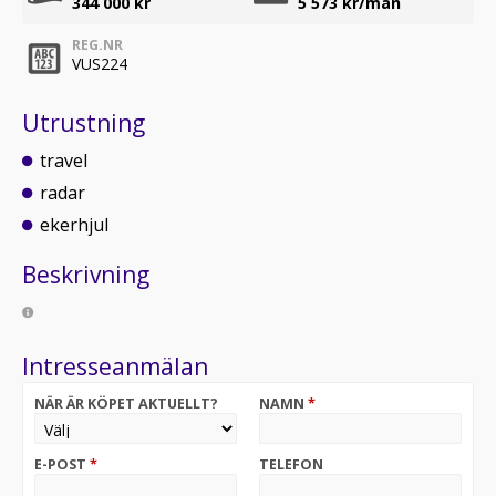
344 000 kr
5 573
kr/mån
REG.NR
VUS224
Utrustning
travel
radar
ekerhjul
Beskrivning
Intresseanmälan
NÄR ÄR KÖPET AKTUELLT?
NAMN
*
E-POST
*
TELEFON