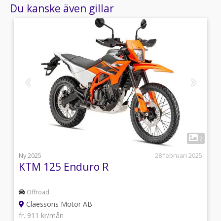
Du kanske även gillar
1
0
7
i
Ny 2025
28 februari 2025
KTM 125 Enduro R
Offroad
Claessons Motor AB
fr. 911 kr/mån