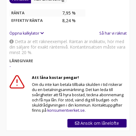
7,95 %
RÄNTA
8,24
%
EFFEKTIV RÄNTA
Öppna kalkylator
Så har vi räknat
Detta är ett räkneexempel. Räntan är indikativ, hör med
din säljare för exakt räntenivå. Kontantinsatsen måste vara
minst 20 %.
LÅNEGIVARE
-
Att låna kostar pengar!
Om du inte kan betala tillbaka skulden i tid riskerar
du en betalningsanmärkning. Det kan leda till
svårigheter att få hyra bostad, teckna abonnemang
och få nya lån. För stöd, vänd dig till budget- och
skuldrådgivningen i din kommun. Kontaktuppgifter
finns på
konsumentverket.se
.
Ansök om lånelöfte