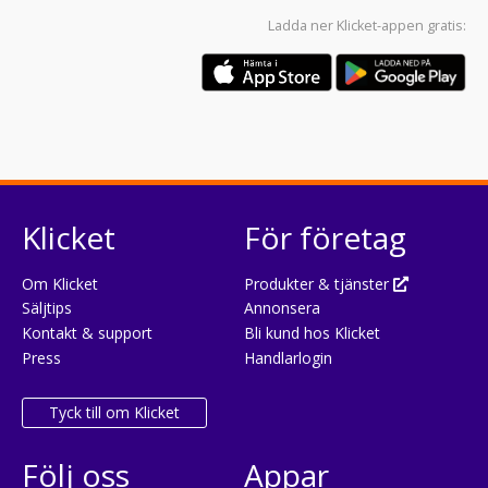
Ladda ner
Klicket-appen
gratis:
Klicket
För företag
Om Klicket
Produkter & tjänster
Säljtips
Annonsera
Kontakt & support
Bli kund hos Klicket
Press
Handlarlogin
Tyck till om Klicket
Följ oss
Appar