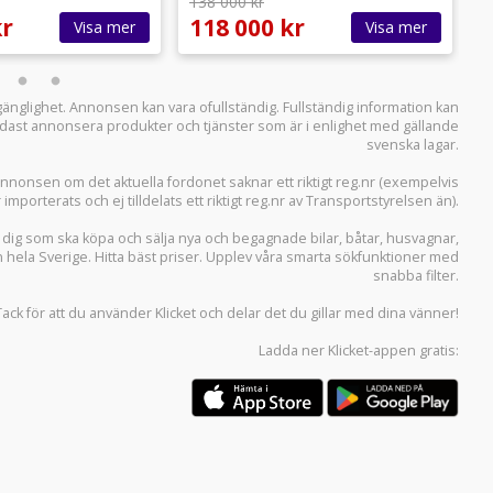
138 000 kr
f
kr
118 000 kr
2
Visa mer
Visa mer
llgänglighet. Annonsen kan vara ofullständig. Fullständig information kan
 endast annonsera produkter och tjänster som är i enlighet med gällande
svenska lagar.
i annonsen om det aktuella fordonet saknar ett riktigt reg.nr (exempelvis
r importerats och ej tilldelats ett riktigt reg.nr av Transportstyrelsen än).
r dig som ska köpa och sälja
nya och begagnade bilar
,
båtar
,
husvagnar
,
n hela Sverige. Hitta bäst priser. Upplev våra smarta sökfunktioner med
snabba filter.
Tack för att du använder
Klicket
och delar det du gillar med dina vänner!
Ladda ner
Klicket-appen
gratis: