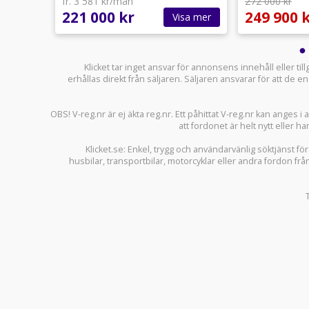
fr. 3 581 kr/mån
272 000 kr
221 000 kr
249 900 
sa mer
Visa mer
Klicket tar inget ansvar för annonsens innehåll eller ti
erhållas direkt från säljaren. Säljaren ansvarar för att de
OBS! V-reg.nr är ej äkta reg.nr. Ett påhittat V-reg.nr kan anges 
att fordonet är helt nytt eller ha
Klicket.se
: Enkel, trygg och användarvänlig söktjänst fö
husbilar
,
transportbilar
,
motorcyklar
eller andra fordon frå