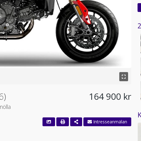
2
6)
164 900 kr
mölla
K