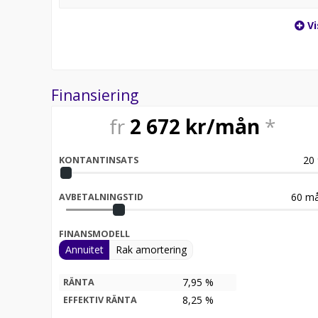
Vi
Finansiering
fr
2 672
kr/mån
*
20
KONTANTINSATS
60
må
AVBETALNINGSTID
FINANSMODELL
Annuitet
Rak amortering
7,95 %
RÄNTA
8,25
%
EFFEKTIV RÄNTA