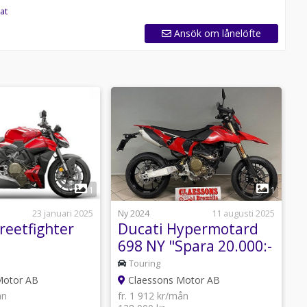
at
Ansök om lånelöfte
1
1
23 januari 2025
Ny 2024
11 augusti 2025
N
reetfighter
Ducati Hypermotard
D
698 NY "Spara 20.000:-
S
*
Touring
Motor AB
Claessons Motor AB
ån
fr. 1 912 kr/mån