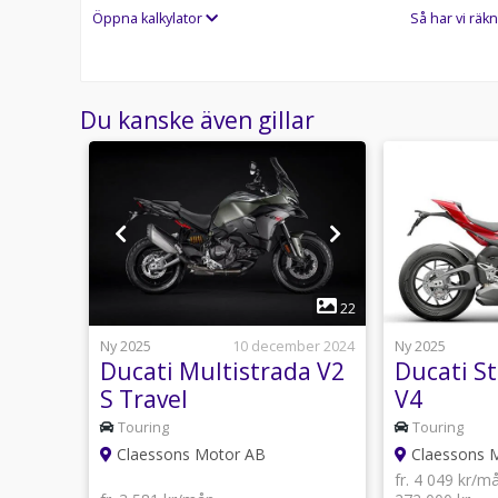
Öppna kalkylator
Så har vi räkn
Du kanske även gillar
1
3
22
4 februari
Ny 2025
10 december 2024
Ny 2025
Ducati Multistrada V2
Ducati St
S Travel
V4
Touring
Touring
Claessons Motor AB
Claessons 
fr. 4 049 kr/m