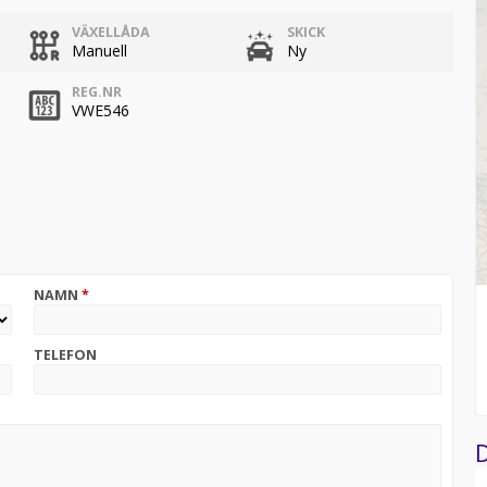
VÄXELLÅDA
SKICK
Manuell
Ny
REG.NR
VWE546
NAMN
*
TELEFON
D