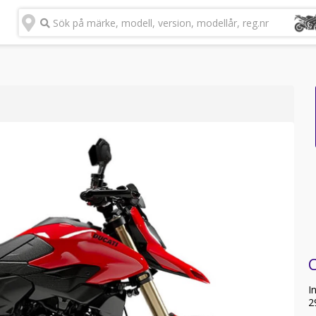
Sök på märke, modell, version, modellår, reg.nr
I
2