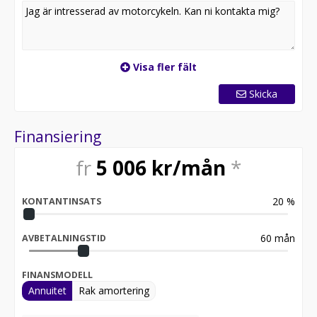
bike trollhättan)
Visa fler fält
Skicka
Finansiering
fr
5 006
kr/mån
*
20
%
KONTANTINSATS
60
mån
AVBETALNINGSTID
FINANSMODELL
Annuitet
Rak amortering