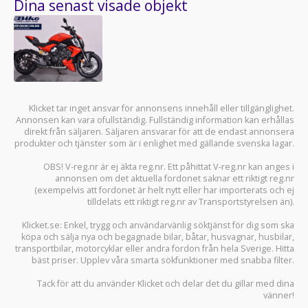
Dina senast visade objekt
Klicket tar inget ansvar för annonsens innehåll eller tillgänglighet.
Annonsen kan vara ofullständig. Fullständig information kan erhållas
direkt från säljaren. Säljaren ansvarar för att de endast annonsera
produkter och tjänster som är i enlighet med gällande svenska lagar.
OBS! V-reg.nr är ej äkta reg.nr. Ett påhittat V-reg.nr kan anges i
annonsen om det aktuella fordonet saknar ett riktigt reg.nr
(exempelvis att fordonet är helt nytt eller har importerats och ej
tilldelats ett riktigt reg.nr av Transportstyrelsen än).
Klicket.se
: Enkel, trygg och användarvänlig söktjänst för dig som ska
köpa och sälja
nya och begagnade bilar
,
båtar
,
husvagnar
,
husbilar
,
transportbilar
,
motorcyklar
eller andra fordon från hela Sverige. Hitta
bäst priser. Upplev våra smarta sökfunktioner med snabba filter.
Tack för att du använder
Klicket
och delar det du gillar med dina
vänner!