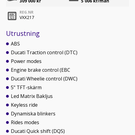
309 000 kr
5 006
kr/mån
REG.NR
VXX217
Utrustning
ABS
Ducati Traction control (DTC)
Power modes
Engine brake control (EBC
Ducati Wheelie control (DWC)
5" TFT-skärm
Led Matrix Bakljus
Keyless ride
Dynamiska blinkers
Rides modes
Ducati Quick shift (DQS)