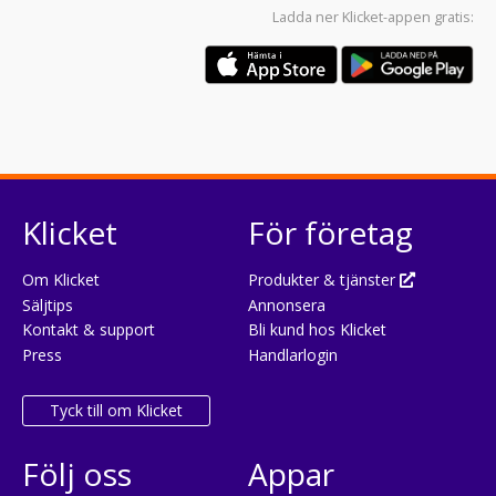
Ladda ner
Klicket-appen
gratis:
Klicket
För företag
Om Klicket
Produkter & tjänster
Säljtips
Annonsera
Kontakt & support
Bli kund hos Klicket
Press
Handlarlogin
Tyck till om Klicket
Följ oss
Appar