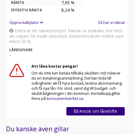
7,95 %
RÄNTA
8,24
%
EFFEKTIV RÄNTA
Öppna kalkylator
Så har vi räknat
Detta är ett räkneexempel. Räntan är indikativ, hör med
din säljare för exakt räntenivå. Kontantinsatsen måste vara
minst 20 %.
LÅNEGIVARE
-
Att låna kostar pengar!
Om du inte kan betala tillbaka skulden i tid riskerar
du en betalningsanmärkning. Det kan leda till
svårigheter att få hyra bostad, teckna abonnemang
och få nya lån. För stöd, vänd dig till budget- och
skuldrådgivningen i din kommun. Kontaktuppgifter
finns på
konsumentverket.se
.
Ansök om lånelöfte
Du kanske även gillar