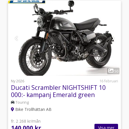
1
9
50
5
Ny 2026
16 februari
Ducati Scrambler NIGHTSHIFT 10
000:- kampanj Emerald green
Touring
Bike Trollhättan AB
fr. 2 268 kr/mån
140 000 kr
Visa mer