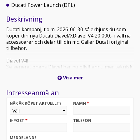
Ducati Power Launch (DPL)
Beskrivning
Ducati kampanj, t.o.m. 2026-06-30 så erbjuds du som
köper din nya Ducati Diavel/XDiavel V4 20 000.- i valfria
accessoarer och delar till din mc. Gäller Ducati original
tillbehör.
Diavel V4!
3e generationens Diavel har nu blivit ännu mer teknisk
& kraftfull. Samma underbara V4 Gran turismo som vi
Visa mer
även hittar i Multistrada V4. Serviceintervall 1500 / 24
mån, ventilkoll vid 6000 mil!
Intresseanmälan
Är du intresserad av en ny Ducati? Kontakta Gustav på:
NÄR ÄR KÖPET AKTUELLT?
NAMN
*
0520-488037 eller gustav@biketrollhattan.se för vidare
information kring leveranstid & ordertecknande. Vi
hjälper dig att konfigurera din mc efter dina behov &
E-POST
*
TELEFON
önskemål samt tar gärna emot ditt inbyte & erbjuder
förmånlig finansiering av din nya Ducati!
(ducati diavel 1260s xdiavel cruiser diavel1260 diavel-s
MEDDELANDE