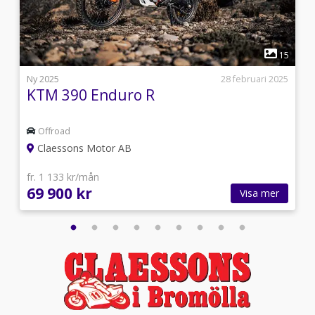
1
1
15
5
Ny 2025
28 februari 2025
KTM 390 Enduro R
Offroad
Claessons Motor AB
fr. 1 133 kr/mån
69 900 kr
Visa mer