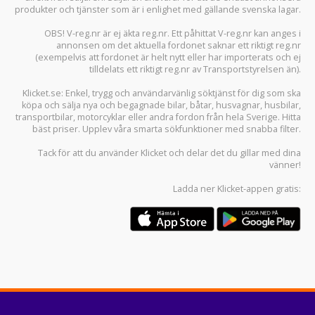
produkter och tjänster som är i enlighet med gällande svenska lagar.
OBS! V-reg.nr är ej äkta reg.nr. Ett påhittat V-reg.nr kan anges i
annonsen om det aktuella fordonet saknar ett riktigt reg.nr
(exempelvis att fordonet är helt nytt eller har importerats och ej
tilldelats ett riktigt reg.nr av Transportstyrelsen än).
Klicket.se
: Enkel, trygg och användarvänlig söktjänst för dig som ska
köpa och sälja
nya och begagnade bilar
,
båtar
,
husvagnar
,
husbilar
,
transportbilar
,
motorcyklar
eller andra fordon från hela Sverige. Hitta
bäst priser. Upplev våra smarta sökfunktioner med snabba filter.
Tack för att du använder
Klicket
och delar det du gillar med dina
vänner!
Ladda ner
Klicket-appen
gratis: