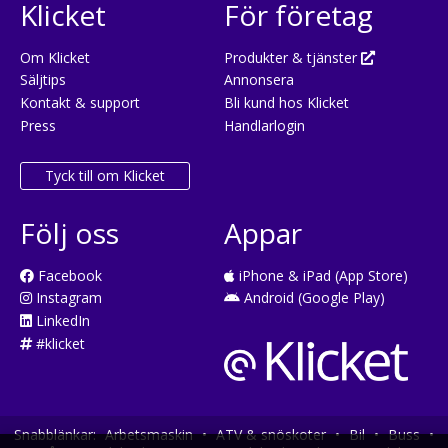
Klicket
För företag
Om Klicket
Produkter & tjänster
Säljtips
Annonsera
Kontakt & support
Bli kund hos Klicket
Press
Handlarlogin
Tyck till om Klicket
Följ oss
Appar
Facebook
iPhone & iPad (App Store)
Instagram
Android (Google Play)
LinkedIn
#klicket
Snabblänkar:
Arbetsmaskin
•
ATV & snöskoter
•
Bil
•
Buss
•