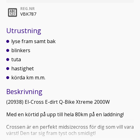
REG.NR
VBK787
Utrustning
lyse fram samt bak
blinkers
tuta
hastighet
körda km m.m.
Beskrivning
(20938) El-Cross E-dirt Q-Bike Xtreme 2000W
Med en körtid på upp till hela 80km på en laddning!
Crossen är en perfekt midsizecross för dig som vill vara
värst! Den tar sig fram tyst och smidigt!