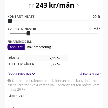
Beställ med FRI FRAKT direkt via länken (klistra in i din
fr
243
kr/mån
*
webbläsare):
20
%
KONTANTINSATS
60
mån
AVBETALNINGSTID
FINANSMODELL
Annuitet
Rak amortering
7,95 %
RÄNTA
8,27
%
EFFEKTIV RÄNTA
Öppna kalkylator
Så har vi räknat
Detta är ett räkneexempel. Räntan är indikativ, hör med
din säljare för exakt räntenivå. Kontantinsatsen måste vara
minst 20 %.
LÅNEGIVARE
-