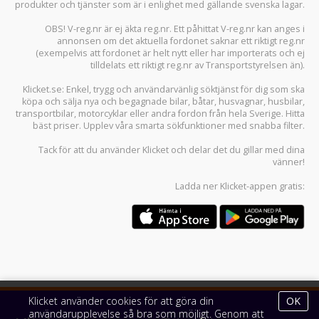
produkter och tjänster som är i enlighet med gällande svenska lagar.
OBS! V-reg.nr är ej äkta reg.nr. Ett påhittat V-reg.nr kan anges i
annonsen om det aktuella fordonet saknar ett riktigt reg.nr
(exempelvis att fordonet är helt nytt eller har importerats och ej
tilldelats ett riktigt reg.nr av Transportstyrelsen än).
Klicket.se
: Enkel, trygg och användarvänlig söktjänst för dig som ska
köpa och sälja
nya och begagnade bilar
,
båtar
,
husvagnar
,
husbilar
,
transportbilar
,
motorcyklar
eller andra fordon från hela Sverige. Hitta
bäst priser. Upplev våra smarta sökfunktioner med snabba filter.
Tack för att du använder
Klicket
och delar det du gillar med dina
vänner!
Ladda ner
Klicket-appen
gratis:
Klicket använder cookies för att göra din
OK
användarupplevelse så bra som möjligt. Genom att