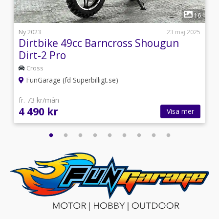
1
2
16
5
Ny 2023
23 maj 2025
Dirtbike 49cc Barncross Shougun
Dirt-2 Pro
Cross
FunGarage (fd Superbilligt.se)
fr. 73 kr/mån
4 490 kr
Visa mer