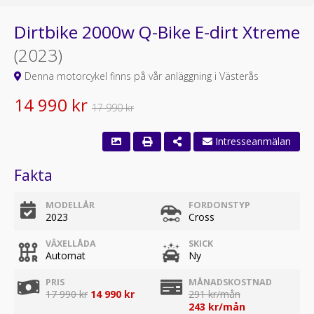
Dirtbike 2000w Q-Bike E-dirt Xtreme
(2023)
Denna motorcykel finns på vår anläggning i Västerås
14 990 kr
17 990 kr
Intresseanmälan
Fakta
MODELLÅR
FORDONSTYP
2023
Cross
VÄXELLÅDA
SKICK
Automat
Ny
PRIS
MÅNADSKOSTNAD
17 990 kr
14 990 kr
291 kr/mån
243 kr/mån