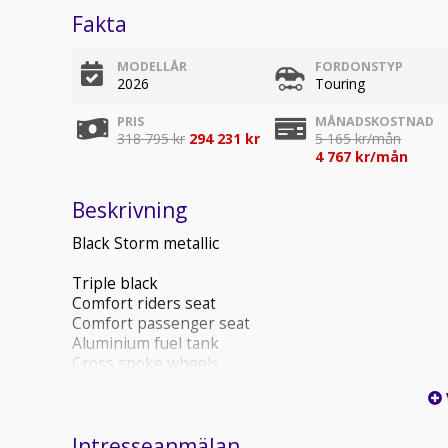
Fakta
MODELLÅR
FORDONSTYP
2026
Touring
PRIS
MÅNADSKOSTNAD
318 795 kr
294 231 kr
5 165 kr/mån
4 767 kr/mån
Beskrivning
Black Storm metallic
Triple black
Comfort riders seat
Comfort passenger seat
Aluminium fuel tank
Cross spoke wheels
Innovation package
Headlight Pro
Intresseanmälan
Adaptive light modes