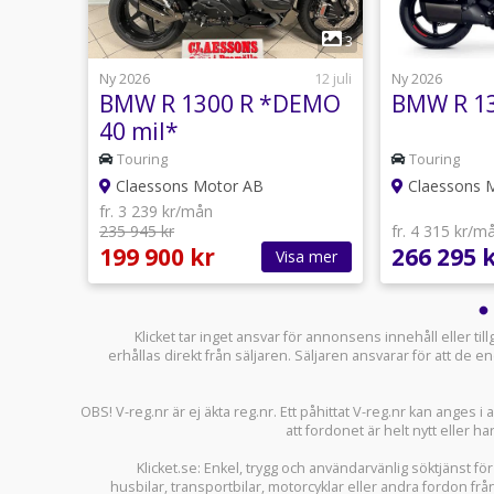
1
8
3
30 maj
Ny 2026
12 juli
Ny 2026
BMW R 1300 R *DEMO
BMW R 1
40 mil*
Touring
Touring
Claessons Motor AB
Claessons 
fr. 3 239 kr/mån
235 945 kr
fr. 4 315 kr/m
199 900 kr
266 295 
sa mer
Visa mer
Klicket tar inget ansvar för annonsens innehåll eller ti
erhållas direkt från säljaren. Säljaren ansvarar för att de
OBS! V-reg.nr är ej äkta reg.nr. Ett påhittat V-reg.nr kan anges 
att fordonet är helt nytt eller ha
Klicket.se
: Enkel, trygg och användarvänlig söktjänst fö
husbilar
,
transportbilar
,
motorcyklar
eller andra fordon frå