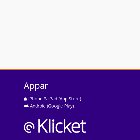
Appar
iPhone & iPad (App Store)
Android (Google Play)