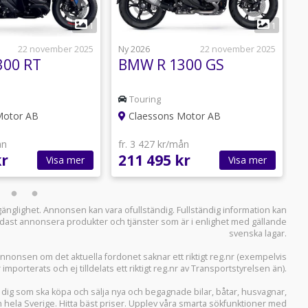
1
1
22 november 2025
Ny 2026
22 november 2025
N
300 RT
BMW R 1300 GS
Touring
Motor AB
Claessons Motor AB
ån
fr. 3 427 kr/mån
f
kr
211 495 kr
2
Visa mer
Visa mer
llgänglighet. Annonsen kan vara ofullständig. Fullständig information kan
 endast annonsera produkter och tjänster som är i enlighet med gällande
svenska lagar.
i annonsen om det aktuella fordonet saknar ett riktigt reg.nr (exempelvis
r importerats och ej tilldelats ett riktigt reg.nr av Transportstyrelsen än).
r dig som ska köpa och sälja
nya och begagnade bilar
,
båtar
,
husvagnar
,
n hela Sverige. Hitta bäst priser. Upplev våra smarta sökfunktioner med