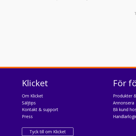
Klicket
För f
Om Klicket
Produkter &
Säljtips
Annonsera
Kontakt & support
Bli kund hos
Press
Handlarlogi
Tyck till om Klicket