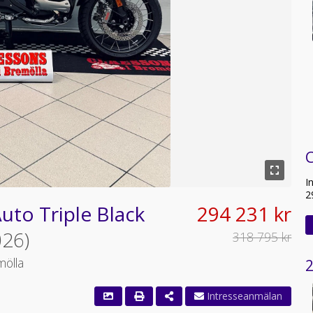
I
2
to Triple Black
294 231 kr
026)
318 795 kr
mölla
2