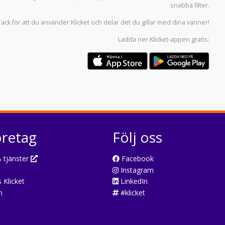
snabba filter.
Tack för att du använder
Klicket
och delar det du gillar med dina vänner!
Ladda ner
Klicket-appen
gratis:
öretag
Följ oss
 tjänster
Facebook
Instagram
 Klicket
LinkedIn
n
#klicket