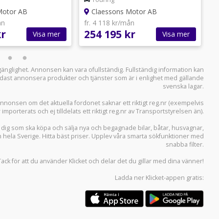
Motor AB
Claessons Motor AB
ån
fr. 4 118 kr/mån
f
kr
254 195 kr
2
Visa mer
Visa mer
llgänglighet. Annonsen kan vara ofullständig. Fullständig information kan
 endast annonsera produkter och tjänster som är i enlighet med gällande
svenska lagar.
i annonsen om det aktuella fordonet saknar ett riktigt reg.nr (exempelvis
r importerats och ej tilldelats ett riktigt reg.nr av Transportstyrelsen än).
r dig som ska köpa och sälja
nya och begagnade bilar
,
båtar
,
husvagnar
,
n hela Sverige. Hitta bäst priser. Upplev våra smarta sökfunktioner med
snabba filter.
Tack för att du använder
Klicket
och delar det du gillar med dina vänner!
Ladda ner
Klicket-appen
gratis: