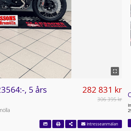
564:-, 5 års
282 831 kr
306 395 kr
I
mölla
2