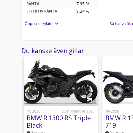
7,95 %
RÄNTA
8,24
%
EFFEKTIV RÄNTA
Öppna kalkylator
Så har vi räkn
Du kanske även gillar
1
1
ber 2025
Ny 2026
22 november 2025
Ny 2026
BMW R 1300 RS Triple
BMW R 13
Black
719
Touring
Touring