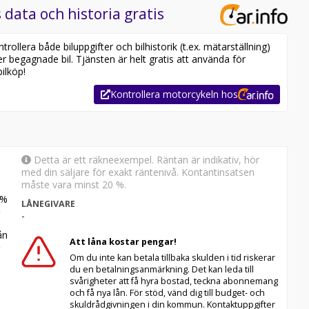
 data och historia gratis
ollera både biluppgifter och bilhistorik (t.ex. mätarställning)
er begagnade bil. Tjänsten är helt gratis att använda för
ilköp!
Kontrollera motorcykeln hos
Detta är ett räkneexempel. Räntan är indikativ, hör
med din säljare för exakt räntenivå. Kontantinsatsen
måste vara minst 20 %.
%
LÅNEGIVARE
-
n
Att låna kostar pengar!
Om du inte kan betala tillbaka skulden i tid riskerar
du en betalningsanmärkning. Det kan leda till
svårigheter att få hyra bostad, teckna abonnemang
och få nya lån. För stöd, vänd dig till budget- och
skuldrådgivningen i din kommun. Kontaktuppgifter