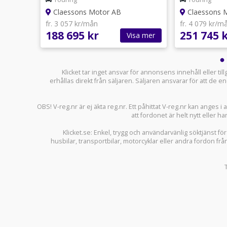
Claessons Motor AB
Claessons 
fr. 3 057 kr/mån
fr. 4 079 kr/m
188 695 kr
251 745 
sa mer
Visa mer
Klicket tar inget ansvar för annonsens innehåll eller ti
erhållas direkt från säljaren. Säljaren ansvarar för att de
OBS! V-reg.nr är ej äkta reg.nr. Ett påhittat V-reg.nr kan anges 
att fordonet är helt nytt eller ha
Klicket.se
: Enkel, trygg och användarvänlig söktjänst fö
husbilar
,
transportbilar
,
motorcyklar
eller andra fordon frå