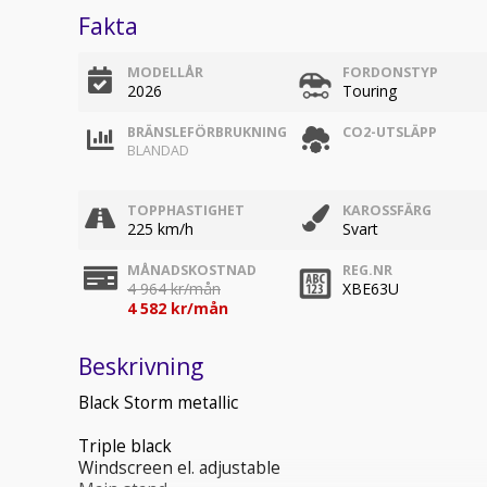
Fakta
MODELLÅR
FORDONSTYP
2026
Touring
BRÄNSLEFÖRBRUKNING
CO2-UTSLÄPP
BLANDAD
TOPPHASTIGHET
KAROSSFÄRG
225 km/h
Svart
MÅNADSKOSTNAD
REG.NR
4 964 kr/mån
XBE63U
4 582 kr/mån
Beskrivning
Black Storm metallic
Triple black
Windscreen el. adjustable