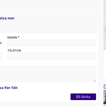
Visa mer
NAMN
*
TELEFON
D
sa fler fält
Skicka