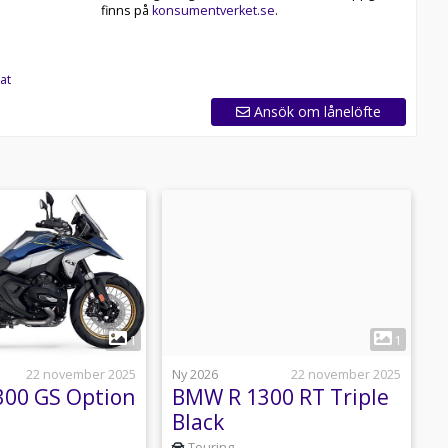
finns på
konsumentverket.se
.
at
Ansök om lånelöfte
1
1
22 november 2025
Ny 2026
22 november 2025
N
00 GS Option
BMW R 1300 RT Triple
B
Black
B
Touring