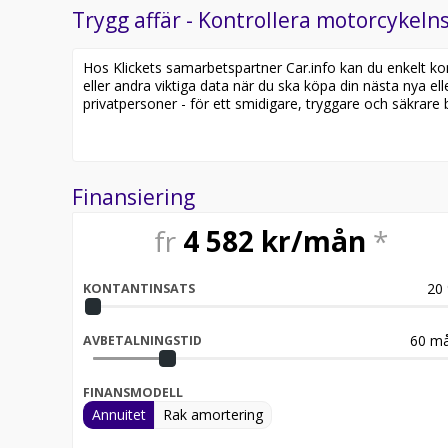
Intelligent emergency call
Trygg affär - Kontrollera motorcykelns
5 Year Warranty
Hos Klickets samarbetspartner Car.info kan du enkelt kontr
R1300GS
eller andra viktiga data när du ska köpa din nästa nya ell
privatpersoner - för ett smidigare, tryggare och säkrare b
Finansiering
fr
4 582
kr/mån
*
20
KONTANTINSATS
60
må
AVBETALNINGSTID
FINANSMODELL
Annuitet
Rak amortering