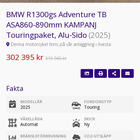
BMW R1300gs Adventure TB
ASA860-890mm KAMPANJ
Touringpaket, Alu-Sido
(2025)
Denna motorcykel finns på vår anläggning i Avesta
302 395 kr
315 945 kr
Fakta
MODELLÅR
FORDONSTYP
2025
Touring
VÄXELLÅDA
SKICK
Automat
Ny
BRÄNSLEFÖRBRUKNING
CO2-UTSLÄPP