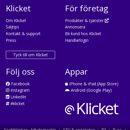
Klicket
För företag
Om Klicket
Produkter & tjänster
Säljtips
Annonsera
Kontakt & support
Bli kund hos Klicket
Press
Handlarlogin
Tyck till om Klicket
Följ oss
Appar
Facebook
iPhone & iPad (App Store)
Instagram
Android (Google Play)
LinkedIn
#klicket
Snabblänkar:
Arbetsmaskin
•
ATV & snöskoter
•
Bil
•
Buss
•