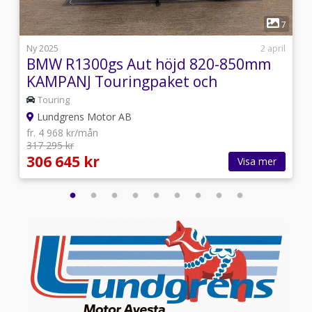
1
4
7
1
Ny 2025
2 april
BMW R1300gs Aut höjd 820-850mm
KAMPANJ Touringpaket och
Varioväskor+
Touring
Lundgrens Motor AB
fr. 4 968 kr/mån
317 295 kr
306 645 kr
Visa mer