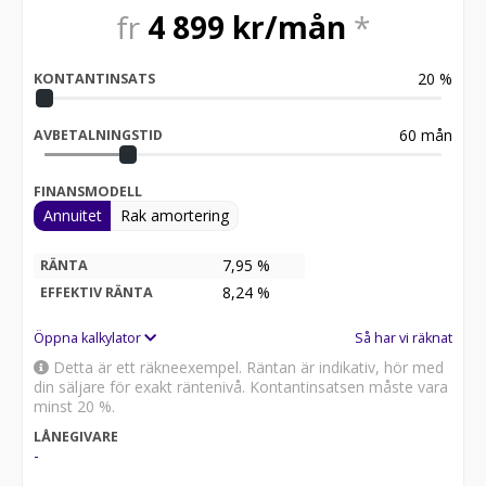
fr
4 899
kr/mån
*
20
%
KONTANTINSATS
60
mån
AVBETALNINGSTID
FINANSMODELL
Annuitet
Rak amortering
7,95 %
RÄNTA
8,24
%
EFFEKTIV RÄNTA
Öppna kalkylator
Så har vi räknat
Detta är ett räkneexempel. Räntan är indikativ, hör med
din säljare för exakt räntenivå. Kontantinsatsen måste vara
minst 20 %.
LÅNEGIVARE
-