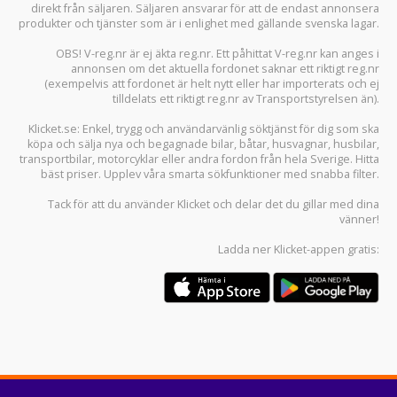
direkt från säljaren. Säljaren ansvarar för att de endast annonsera
produkter och tjänster som är i enlighet med gällande svenska lagar.
OBS! V-reg.nr är ej äkta reg.nr. Ett påhittat V-reg.nr kan anges i
annonsen om det aktuella fordonet saknar ett riktigt reg.nr
(exempelvis att fordonet är helt nytt eller har importerats och ej
tilldelats ett riktigt reg.nr av Transportstyrelsen än).
Klicket.se
: Enkel, trygg och användarvänlig söktjänst för dig som ska
köpa och sälja
nya och begagnade bilar
,
båtar
,
husvagnar
,
husbilar
,
transportbilar
,
motorcyklar
eller andra fordon från hela Sverige. Hitta
bäst priser. Upplev våra smarta sökfunktioner med snabba filter.
Tack för att du använder
Klicket
och delar det du gillar med dina
vänner!
Ladda ner
Klicket-appen
gratis: