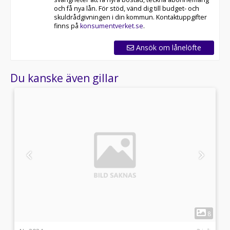
och få nya lån. För stöd, vänd dig till budget- och
skuldrådgivningen i din kommun. Kontaktuppgifter
finns på
konsumentverket.se
.
Ansök om lånelöfte
Du kanske även gillar
1
8
8