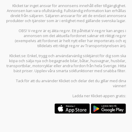
Klicket tar inget ansvar för annonsens innehåll eller tillgänglighet.
Annonsen kan vara ofullständig. Fullständig information kan erhållas
direkt från säljaren. Säljaren ansvarar för att de endast annonsera
produkter och tjänster som är i enlighet med gällande svenska lagar.
OBS! V-reg.nr är ej äkta reg.nr. Ett påhittat V-reg.nr kan anges i
annonsen om det aktuella fordonet saknar ett riktigt reg.nr
(exempelvis att fordonet är helt nytt eller har importerats och ej
tilldelats ett riktigt reg.nr av Transportstyrelsen än).
Klicket.se
: Enkel, trygg och användarvänlig söktjänst för dig som ska
köpa och sälja
nya och begagnade bilar
,
båtar
,
husvagnar
,
husbilar
,
transportbilar
,
motorcyklar
eller andra fordon från hela Sverige. Hitta
bäst priser. Upplev våra smarta sökfunktioner med snabba filter.
Tack för att du använder
Klicket
och delar det du gillar med dina
vänner!
Ladda ner
Klicket-appen
gratis: