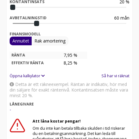
20
%
KONTANTINSATS
60
mån
AVBETALNINGSTID
FINANSMODELL
Annuitet
Rak amortering
7,95 %
RÄNTA
8,25
%
EFFEKTIV RÄNTA
Öppna kalkylator
Så har vi räknat
Detta är ett räkneexempel. Räntan är indikativ, hör med
din säljare för exakt räntenivå. Kontantinsatsen måste vara
minst 20 %.
LÅNEGIVARE
-
Att låna kostar pengar!
Om du inte kan betala tillbaka skulden i tid riskerar
du en betalningsanmärkning. Det kan leda till
svårigheter att få hyra bostad, teckna abonnemang