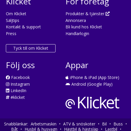
Klicket
För företag
Om Klicket
Produkter & tjänster
Säljtips
Annonsera
Kontakt & support
Bli kund hos Klicket
Press
Handlarlogin
Tyck till om Klicket
Följ oss
Appar
Facebook
iPhone & iPad (App Store)
Instagram
Android (Google Play)
LinkedIn
#klicket
Snabblänkar:
Arbetsmaskin
•
ATV & snöskoter
•
Bil
•
Buss
•
Båt
•
Husbil & husvagn
•
Hästbil & hästsläp
•
Lastbil
•