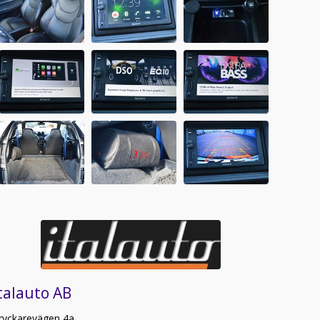
talauto AB
ryckarevägen 4a