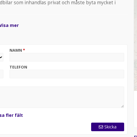
bilar som inhandlas privat och måste byta mycket i
Visa mer
 **FINANSIERING** EXEMPEL PÅ FINANSIERING 36
BYTESBIL 50% RESTVÄRDE MÅNADSKOSTNAD 1435KR,
NAMN
*
lkomna till oss på HEDE BIL AB / Vi jobbar med bokade
TELEFON
sa fler fält
Skicka