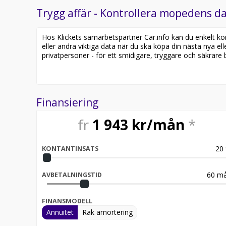
Trygg affär - Kontrollera mopedens da
Hos Klickets samarbetspartner Car.info kan du enkelt kontr
eller andra viktiga data när du ska köpa din nästa nya ell
privatpersoner - för ett smidigare, tryggare och säkrare b
Finansiering
fr
1 943
kr/mån
*
20
KONTANTINSATS
60
må
AVBETALNINGSTID
FINANSMODELL
Annuitet
Rak amortering