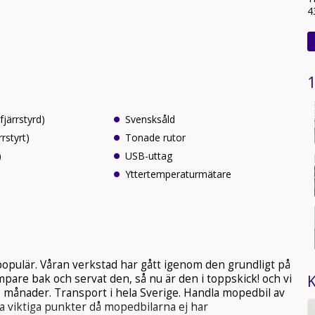
4
1
järrstyrd)
Svensksåld
rrstyrt)
Tonade rutor
)
USB-uttag
Yttertemperaturmätare
 populär. Våran verkstad har gått igenom den grundligt på
K
mpare bak och servat den, så nu är den i toppskick! och vi
 månader. Transport i hela Sverige. Handla mopedbil av
 viktiga punkter då mopedbilarna ej har