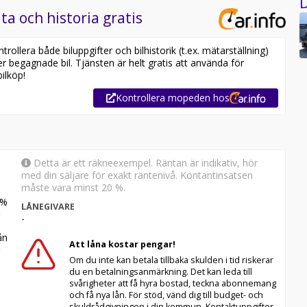
D
ta och historia gratis
ollera både biluppgifter och bilhistorik (t.ex. mätarställning)
er begagnade bil. Tjänsten är helt gratis att använda för
ilköp!
Kontrollera mopeden hos
Detta är ett räkneexempel. Räntan är indikativ, hör
med din säljare för exakt räntenivå. Kontantinsatsen
måste vara minst 20 %.
%
LÅNEGIVARE
-
n
Att låna kostar pengar!
Om du inte kan betala tillbaka skulden i tid riskerar
du en betalningsanmärkning. Det kan leda till
svårigheter att få hyra bostad, teckna abonnemang
och få nya lån. För stöd, vänd dig till budget- och
skuldrådgivningen i din kommun. Kontaktuppgifter