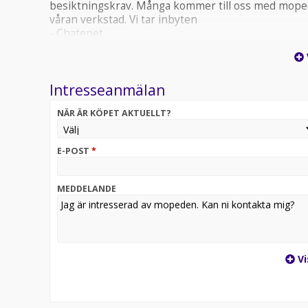
besiktningskrav. Många kommer till oss med moped
våran verkstad. Vi tar inbyten
- Chatenet
- Ligier
- Aixam
- Microcar
Intresseanmälan
Registreringsavgift: 395:- , 6 MÅNADER GARANTI
MÅNADER KONTANTINSATS (25.980KR) ELLER IN
NÄR ÄR KÖPET AKTUELLT?
Finansiering via Länsförsäkringar Finans, Varmt vä
besök för att kunna ge er bästa möjliga service
E-POST
*
MEDDELANDE
Vi