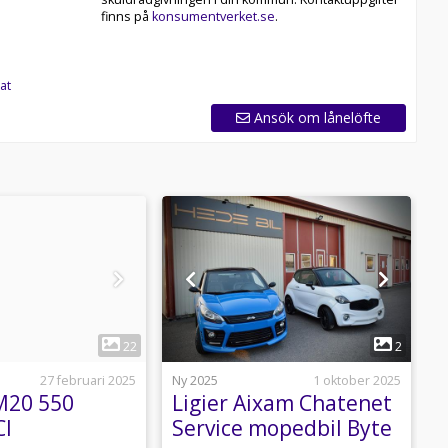
finns på
konsumentverket.se
.
at
Ansök om lånelöfte
1
1
22
2
27 februari 2025
Ny 2025
1 oktober 2025
B
 M20 550
Ligier Aixam Chatenet
L
CI
Service mopedbil Byte
k