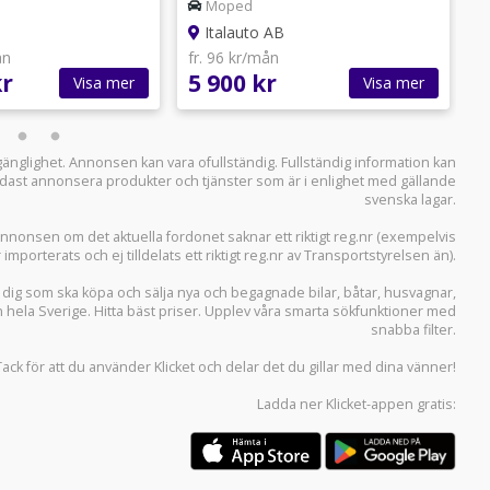
kamrem 5900kr
Moped
Italauto AB
ån
fr. 96 kr/mån
f
kr
5 900 kr
1
Visa mer
Visa mer
llgänglighet. Annonsen kan vara ofullständig. Fullständig information kan
 endast annonsera produkter och tjänster som är i enlighet med gällande
svenska lagar.
i annonsen om det aktuella fordonet saknar ett riktigt reg.nr (exempelvis
r importerats och ej tilldelats ett riktigt reg.nr av Transportstyrelsen än).
r dig som ska köpa och sälja
nya och begagnade bilar
,
båtar
,
husvagnar
,
n hela Sverige. Hitta bäst priser. Upplev våra smarta sökfunktioner med
snabba filter.
Tack för att du använder
Klicket
och delar det du gillar med dina vänner!
Ladda ner
Klicket-appen
gratis: