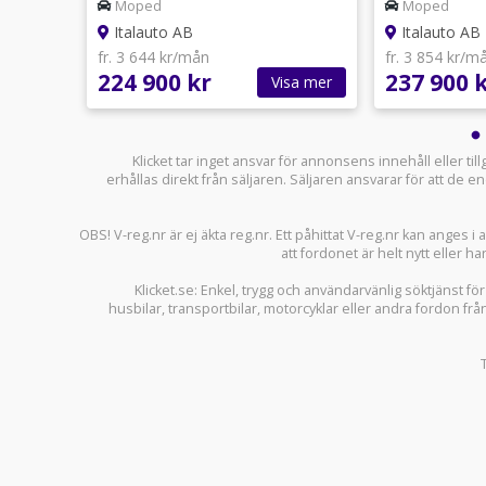
Moped
Moped
Italauto AB
Italauto AB
fr. 3 644 kr/mån
fr. 3 854 kr/m
224 900 kr
237 900 
sa mer
Visa mer
Klicket tar inget ansvar för annonsens innehåll eller ti
erhållas direkt från säljaren. Säljaren ansvarar för att de
OBS! V-reg.nr är ej äkta reg.nr. Ett påhittat V-reg.nr kan anges 
att fordonet är helt nytt eller ha
Klicket.se
: Enkel, trygg och användarvänlig söktjänst fö
husbilar
,
transportbilar
,
motorcyklar
eller andra fordon frå