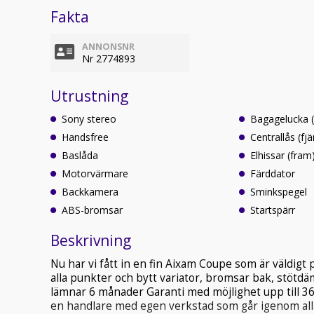
Fakta
ANNONSNR
Nr 2774893
Utrustning
Sony stereo
Bagagelucka (f
Handsfree
Centrallås (fjä
Baslåda
Elhissar (fram
Motorvärmare
Färddator
Backkamera
Sminkspegel
ABS-bromsar
Startspärr
Beskrivning
Nu har vi fått in en fin Aixam Coupe som är väldigt
alla punkter och bytt variator, bromsar bak, stötdä
lämnar 6 månader Garanti med möjlighet upp till 36
en handlare med egen verkstad som går igenom alla