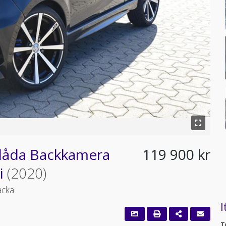
låda Backkamera
119 900 kr
i
(2020)
acka
I
T