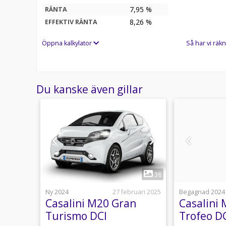
7,95 %
RÄNTA
8,26
%
EFFEKTIV RÄNTA
Öppna kalkylator
Så har vi räkn
Du kanske även gillar
1
14
38
16 juni
Ny 2024
27 februari 2025
Begagnad 2024
ate
Casalini M20 Gran
Casalini
Ratt
Turismo DCI
Trofeo D