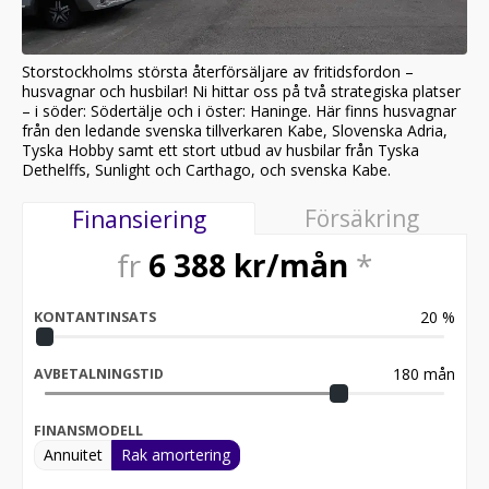
Storstockholms största återförsäljare av fritidsfordon –
husvagnar och husbilar! Ni hittar oss på två strategiska platser
– i söder: Södertälje och i öster: Haninge. Här finns husvagnar
från den ledande svenska tillverkaren Kabe, Slovenska Adria,
Tyska Hobby samt ett stort utbud av husbilar från Tyska
Dethelffs, Sunlight och Carthago, och svenska Kabe.
Försäkring
Finansiering
fr
6 388
kr/mån
*
20
%
KONTANTINSATS
180
mån
AVBETALNINGSTID
FINANSMODELL
Annuitet
Rak amortering