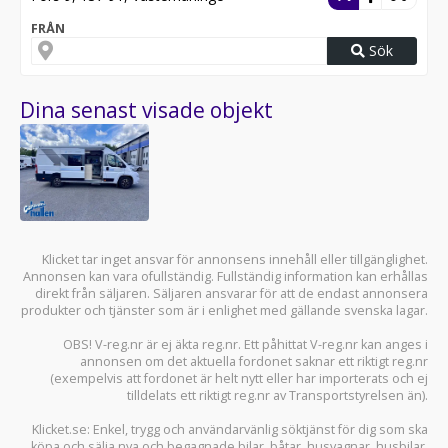
FRÅN
Sök
Dina senast visade objekt
Klicket tar inget ansvar för annonsens innehåll eller tillgänglighet.
Annonsen kan vara ofullständig. Fullständig information kan erhållas
direkt från säljaren. Säljaren ansvarar för att de endast annonsera
produkter och tjänster som är i enlighet med gällande svenska lagar.
OBS! V-reg.nr är ej äkta reg.nr. Ett påhittat V-reg.nr kan anges i
annonsen om det aktuella fordonet saknar ett riktigt reg.nr
(exempelvis att fordonet är helt nytt eller har importerats och ej
tilldelats ett riktigt reg.nr av Transportstyrelsen än).
Klicket.se
: Enkel, trygg och användarvänlig söktjänst för dig som ska
köpa och sälja
nya och begagnade bilar
,
båtar
,
husvagnar
,
husbilar
,