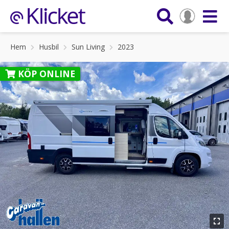
Hem
Husbil
Sun Living
2023
KÖP ONLINE