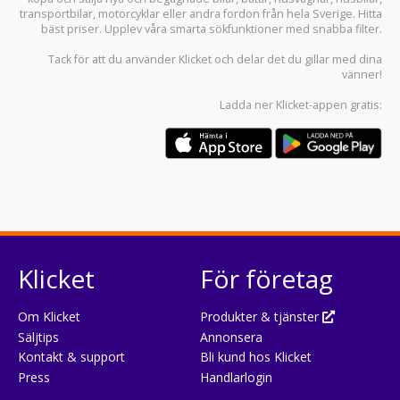
transportbilar
,
motorcyklar
eller andra fordon från hela Sverige. Hitta
bäst priser. Upplev våra smarta sökfunktioner med snabba filter.
Tack för att du använder
Klicket
och delar det du gillar med dina
vänner!
Ladda ner
Klicket-appen
gratis:
Klicket
För företag
Om Klicket
Produkter & tjänster
Säljtips
Annonsera
Kontakt & support
Bli kund hos Klicket
Press
Handlarlogin