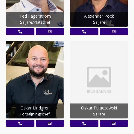
Ted Fagerström
Alexander Pock
Säljare/Platschef
Säljare
Oskar Lindgren
Oskar Pulaczewski
Försäljningschef
Säljare