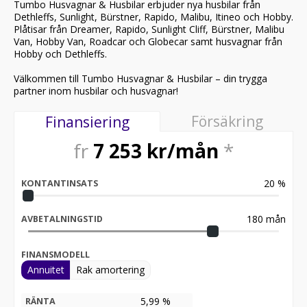
Tumbo Husvagnar & Husbilar erbjuder nya husbilar från
Dethleffs, Sunlight, Bürstner, Rapido, Malibu, Itineo och Hobby.
Plåtisar från Dreamer, Rapido, Sunlight Cliff, Bürstner, Malibu
Van, Hobby Van, Roadcar och Globecar samt husvagnar från
Hobby och Dethleffs.
Välkommen till Tumbo Husvagnar & Husbilar – din trygga
partner inom husbilar och husvagnar!
Försäkring
Finansiering
fr
7 253
kr/mån
*
20
%
KONTANTINSATS
180
mån
AVBETALNINGSTID
FINANSMODELL
Annuitet
Rak amortering
5,99 %
RÄNTA