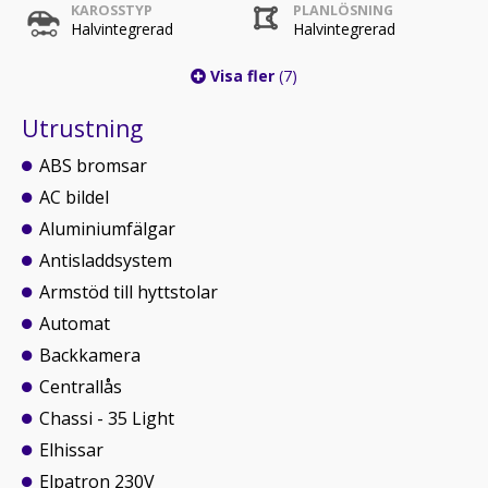
KAROSSTYP
PLANLÖSNING
Halvintegrerad
Halvintegrerad
Visa fler
(7)
Utrustning
ABS bromsar
AC bildel
Aluminiumfälgar
Antisladdsystem
Armstöd till hyttstolar
Automat
Backkamera
Centrallås
Chassi - 35 Light
Elhissar
Elpatron 230V