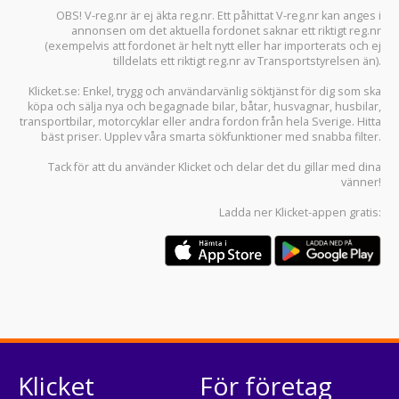
OBS! V-reg.nr är ej äkta reg.nr. Ett påhittat V-reg.nr kan anges i
annonsen om det aktuella fordonet saknar ett riktigt reg.nr
(exempelvis att fordonet är helt nytt eller har importerats och ej
tilldelats ett riktigt reg.nr av Transportstyrelsen än).
Klicket.se
: Enkel, trygg och användarvänlig söktjänst för dig som ska
köpa och sälja
nya och begagnade bilar
,
båtar
,
husvagnar
,
husbilar
,
transportbilar
,
motorcyklar
eller andra fordon från hela Sverige. Hitta
bäst priser. Upplev våra smarta sökfunktioner med snabba filter.
Tack för att du använder
Klicket
och delar det du gillar med dina
vänner!
Ladda ner
Klicket-appen
gratis:
Klicket
För företag