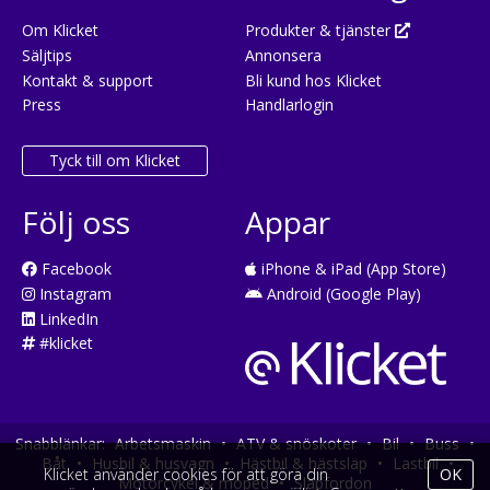
Om Klicket
Produkter & tjänster
Säljtips
Annonsera
Kontakt & support
Bli kund hos Klicket
Press
Handlarlogin
Tyck till om Klicket
Följ oss
Appar
Facebook
iPhone & iPad (App Store)
Instagram
Android (Google Play)
LinkedIn
#klicket
Snabblänkar:
Arbetsmaskin
•
ATV & snöskoter
•
Bil
•
Buss
•
Båt
•
Husbil & husvagn
•
Hästbil & hästsläp
•
Lastbil
•
Klicket använder cookies för att göra din
OK
Motorcykel & moped
•
Släpfordon