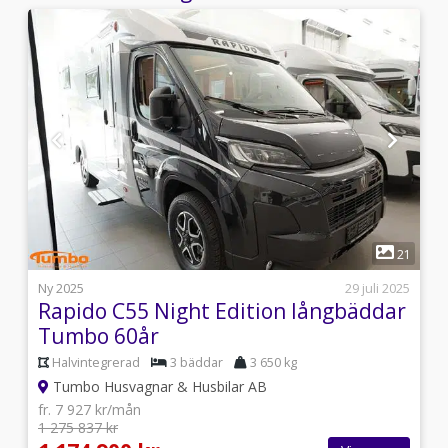
1
1
21
s
Ny 2025
29 juli 2025
Rapido C55 Night Edition långbäddar
Tumbo 60år
Halvintegrerad
3 bäddar
3 650 kg
Tumbo Husvagnar & Husbilar AB
fr. 7 927 kr/mån
1 275 837 kr