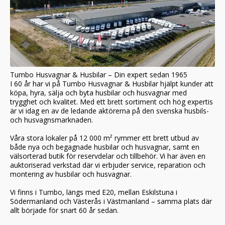
Tumbo Husvagnar & Husbilar – Din expert sedan 1965
I 60 år har vi på Tumbo Husvagnar & Husbilar hjälpt kunder att
köpa, hyra, sälja och byta husbilar och husvagnar med
trygghet och kvalitet. Med ett brett sortiment och hög expertis
är vi idag en av de ledande aktörerna på den svenska husbils-
och husvagnsmarknaden.
Våra stora lokaler på 12 000 m² rymmer ett brett utbud av
både nya och begagnade husbilar och husvagnar, samt en
välsorterad butik för reservdelar och tillbehör. Vi har även en
auktoriserad verkstad där vi erbjuder service, reparation och
montering av husbilar och husvagnar.
Vi finns i Tumbo, längs med E20, mellan Eskilstuna i
Södermanland och Västerås i Västmanland – samma plats där
allt började för snart 60 år sedan.