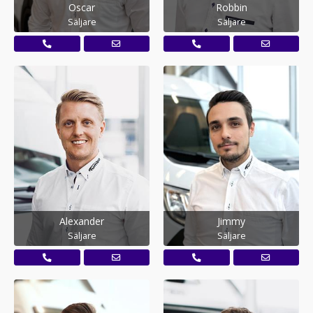
Oscar
Robbin
Säljare
Säljare
Alexander
Jimmy
Säljare
Säljare