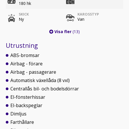
180 hk
SKICK
KAROSSTYP
Ny
Van
Visa fler
(13)
Utrustning
ABS-bromsar
Airbag - förare
Airbag - passagerare
Automatisk växellåda (8 vxl)
Centrallås bil- och bodelsdörrar
El-fönsterhissar
El-backspeglar
Dimljus
Farthållare