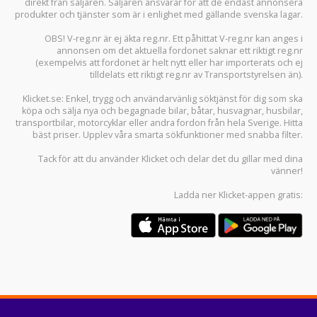
direkt från säljaren. Säljaren ansvarar för att de endast annonsera
produkter och tjänster som är i enlighet med gällande svenska lagar.
OBS! V-reg.nr är ej äkta reg.nr. Ett påhittat V-reg.nr kan anges i
annonsen om det aktuella fordonet saknar ett riktigt reg.nr
(exempelvis att fordonet är helt nytt eller har importerats och ej
tilldelats ett riktigt reg.nr av Transportstyrelsen än).
Klicket.se
: Enkel, trygg och användarvänlig söktjänst för dig som ska
köpa och sälja
nya och begagnade bilar
,
båtar
,
husvagnar
,
husbilar
,
transportbilar
,
motorcyklar
eller andra fordon från hela Sverige. Hitta
bäst priser. Upplev våra smarta sökfunktioner med snabba filter.
Tack för att du använder
Klicket
och delar det du gillar med dina
vänner!
Ladda ner
Klicket-appen
gratis: