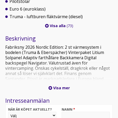
Pilotstolar
Euro 6 (euroklass)
Truma - luftburen fläktvärme (diesel)
Visa alla
(73)
Beskrivning
Fabriksny 2026 Nordic Edition: 2 st värmesystem i
bodelen (Truma & Eberspächer) Vinterpaket Litium
Solpanel Adaptiv farthållare Backkamera Digital
backspegel Navigator. Välutrustad även för
vintercamping. Önskas cykelställ, dragkrok eller något
annat så löser vi självklart det. Finans genom
Santander. Pössl är marknadsledare i Europa bland
kvalitetsplåtisar, Vi har alltid många nya Pössl i lager, Se
Visa mer
vår nya hemsida www.pössl-center.se, Ring oss gärna
vid frågor, vi svarar veckans alla dagar kl 8-19 på tel
Intresseanmälan
0303-215000, mer info och våra öppettider finner ni på
www.hus-bil.se, Välkommen!
NÄR ÄR KÖPET AKTUELLT?
NAMN
*
Husbil Plåtis Pössl Adria Twin Hobby Malibu Sunlight
Challenger Burstner Knaus Weinsberg Roadcar Clever