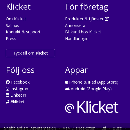
Klicket
För företag
Om Klicket
Produkter & tjänster
Säljtips
Annonsera
Kontakt & support
Bli kund hos Klicket
Press
Handlarlogin
Tyck till om Klicket
Följ oss
Appar
Facebook
iPhone & iPad (App Store)
Instagram
Android (Google Play)
LinkedIn
#klicket
Snabblänkar:
Arbetsmaskin
•
ATV & snöskoter
•
Bil
•
Buss
•