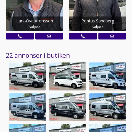
Lars-Ove Aronsson
Pontus Sandberg
Säljare
Säljare
22 annonser i butiken