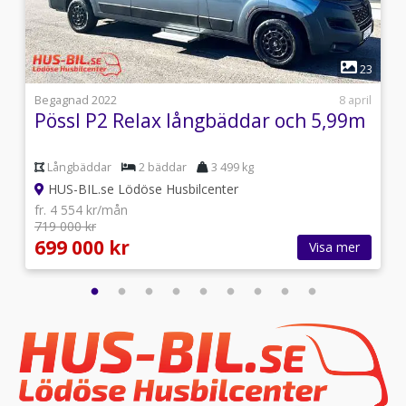
1
5
23
9
Begagnad 2022
8 april
Pössl P2 Relax långbäddar och 5,99m
Långbäddar
2 bäddar
3 499 kg
HUS-BIL.se Lödöse Husbilcenter
fr. 4 554 kr/mån
719 000 kr
699 000 kr
Visa mer