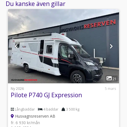
Du kanske även gillar
1
0
21
8
Ny 2026
5 mars
Pilote P740 GJ Expression
Långbäddar
4 bäddar
3 500 kg
Husvagnsreserven AB
fr. 6 930 kr/mån