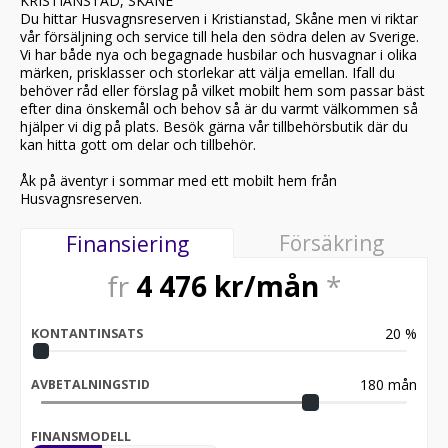
KRISTIANSTAD, SKÅNE
Du hittar Husvagnsreserven i Kristianstad, Skåne men vi riktar
vår försäljning och service till hela den södra delen av Sverige.
Vi har både nya och begagnade husbilar och husvagnar i olika
märken, prisklasser och storlekar att välja emellan. Ifall du
behöver råd eller förslag på vilket mobilt hem som passar bäst
efter dina önskemål och behov så är du varmt välkommen så
hjälper vi dig på plats. Besök gärna vår tillbehörsbutik där du
kan hitta gott om delar och tillbehör.
Åk på äventyr i sommar med ett mobilt hem från
Husvagnsreserven.
Försäkring
Finansiering
fr
4 476
kr/mån
*
20
%
KONTANTINSATS
180
mån
AVBETALNINGSTID
FINANSMODELL