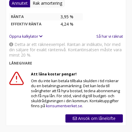
Annuitet
Rak amortering
3,95 %
RÄNTA
4,24
%
EFFEKTIV RÄNTA
Öppna kalkylator
Så har vi räknat
Detta är ett räkneexempel. Räntan är indikativ, hör med
din säljare för exakt räntenivå. Kontantinsatsen måste vara
minst 20 %.
LÅNEGIVARE
Att låna kostar pengar!
Om du inte kan betala tillbaka skulden i tid riskerar
du en betalningsanmärkning. Det kan leda till
svårigheter att få hyra bostad, teckna abonnemang
och få nya lån. För stöd, vänd dig till budget- och
skuldrådgivningen i din kommun. Kontaktuppgifter
finns på
konsumentverket.se
.
Ansök om lånelöfte