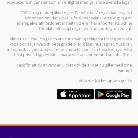
produkter och tjänster som är i enlighet med gällande svenska lagar.
OBS! V-reg.nr är ej äkta reg.nr. Ett påhittat V-reg.nr kan anges i
annonsen om det aktuella fordonet saknar ett riktigt reg.nr
(exempelvis att fordonet är helt nytt eller har importerats och ej
tilldelats ett riktigt reg.nr av Transportstyrelsen än).
Klicket.se
: Enkel, trygg och användarvänlig söktjänst för dig som ska
köpa och sälja
nya och begagnade bilar
,
båtar
,
husvagnar
,
husbilar
,
transportbilar
,
motorcyklar
eller andra fordon från hela Sverige. Hitta
bäst priser. Upplev våra smarta sökfunktioner med snabba filter.
Tack för att du använder
Klicket
och delar det du gillar med dina
vänner!
Ladda ner
Klicket-appen
gratis: