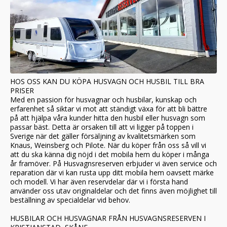
HOS OSS KAN DU KÖPA HUSVAGN OCH HUSBIL TILL BRA
PRISER
Med en passion för husvagnar och husbilar, kunskap och
erfarenhet så siktar vi mot att ständigt växa för att bli bättre
på att hjälpa våra kunder hitta den husbil eller husvagn som
passar bäst. Detta är orsaken till att vi ligger på toppen i
Sverige när det gäller försäljning av kvalitetsmärken som
Knaus, Weinsberg och Pilote. När du köper från oss så vill vi
att du ska känna dig nöjd i det mobila hem du köper i många
år framöver. På Husvagnsreserven erbjuder vi även service och
reparation där vi kan rusta upp ditt mobila hem oavsett märke
och modell. Vi har även reservdelar där vi i första hand
använder oss utav originaldelar och det finns även möjlighet till
beställning av specialdelar vid behov.
HUSBILAR OCH HUSVAGNAR FRÅN HUSVAGNSRESERVEN I