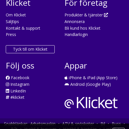
Klicket
För företag
Om Klicket
Produkter & tjänster
Säljtips
Annonsera
Kontakt & support
Bli kund hos Klicket
Press
Handlarlogin
Tyck till om Klicket
Följ oss
Appar
Facebook
iPhone & iPad (App Store)
Instagram
Android (Google Play)
LinkedIn
#klicket
Snabblänkar:
Arbetsmaskin
•
ATV & snöskoter
•
Bil
•
Buss
•
Båt
•
Husbil & husvagn
•
Hästbil & hästsläp
•
Lastbil
•