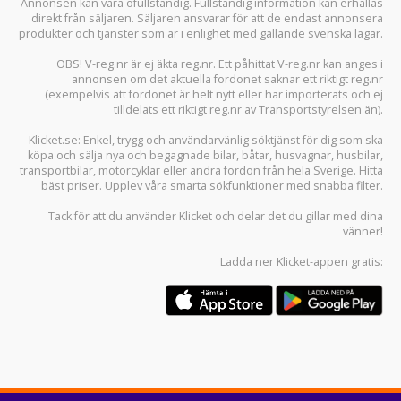
Annonsen kan vara ofullständig. Fullständig information kan erhållas
direkt från säljaren. Säljaren ansvarar för att de endast annonsera
produkter och tjänster som är i enlighet med gällande svenska lagar.
OBS! V-reg.nr är ej äkta reg.nr. Ett påhittat V-reg.nr kan anges i
annonsen om det aktuella fordonet saknar ett riktigt reg.nr
(exempelvis att fordonet är helt nytt eller har importerats och ej
tilldelats ett riktigt reg.nr av Transportstyrelsen än).
Klicket.se
: Enkel, trygg och användarvänlig söktjänst för dig som ska
köpa och sälja
nya och begagnade bilar
,
båtar
,
husvagnar
,
husbilar
,
transportbilar
,
motorcyklar
eller andra fordon från hela Sverige. Hitta
bäst priser. Upplev våra smarta sökfunktioner med snabba filter.
Tack för att du använder
Klicket
och delar det du gillar med dina
vänner!
Ladda ner
Klicket-appen
gratis: