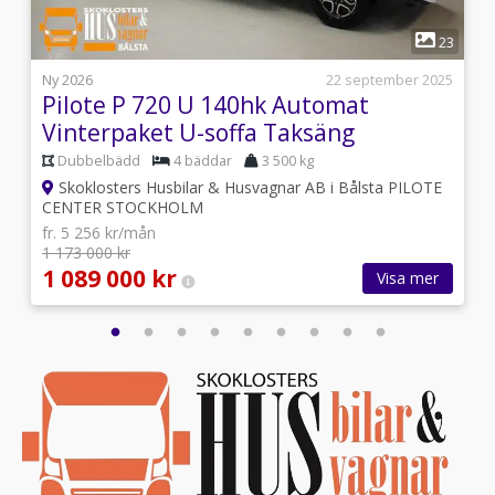
1
5
23
i
Ny 2026
22 september 2025
Pilote P 720 U 140hk Automat
Vinterpaket U-soffa Taksäng
Dubbelbädd
4 bäddar
3 500 kg
Skoklosters Husbilar & Husvagnar AB i Bålsta PILOTE
CENTER STOCKHOLM
fr. 5 256 kr/mån
1 173 000 kr
1 089 000 kr
Visa mer