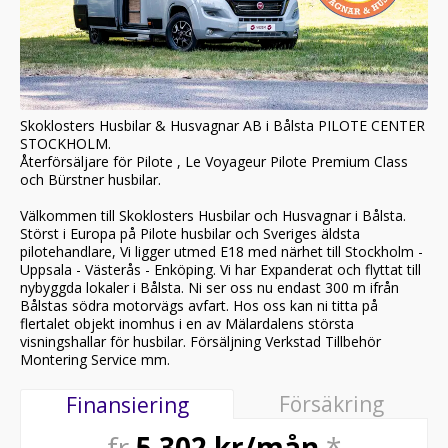
Skoklosters Husbilar & Husvagnar AB i Bålsta PILOTE CENTER
STOCKHOLM.
Återförsäljare för Pilote , Le Voyageur Pilote Premium Class
och Bürstner husbilar.
Välkommen till Skoklosters Husbilar och Husvagnar i Bålsta.
Störst i Europa på Pilote husbilar och Sveriges äldsta
pilotehandlare, Vi ligger utmed E18 med närhet till Stockholm -
Uppsala - Västerås - Enköping. Vi har Expanderat och flyttat till
nybyggda lokaler i Bålsta. Ni ser oss nu endast 300 m ifrån
Bålstas södra motorvägs avfart. Hos oss kan ni titta på
flertalet objekt inomhus i en av Mälardalens största
visningshallar för husbilar. Försäljning Verkstad Tillbehör
Montering Service mm.
Försäkring
Finansiering
fr
5 302
kr/mån
*