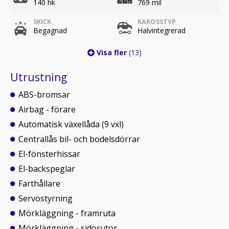
140 hk
769 mil
SKICK
KAROSSTYP
Begagnad
Halvintegrerad
Visa fler
(13)
Utrustning
ABS-bromsar
Airbag - förare
Automatisk växellåda (9 vxl)
Centrallås bil- och bodelsdörrar
El-fönsterhissar
El-backspeglar
Farthållare
Servostyrning
Mörkläggning - framruta
Mörkläggning - sidorutor