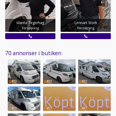
Marita Tegerhag
Lennart Stork
Försäljning
Försäljning
70 annonser i butiken