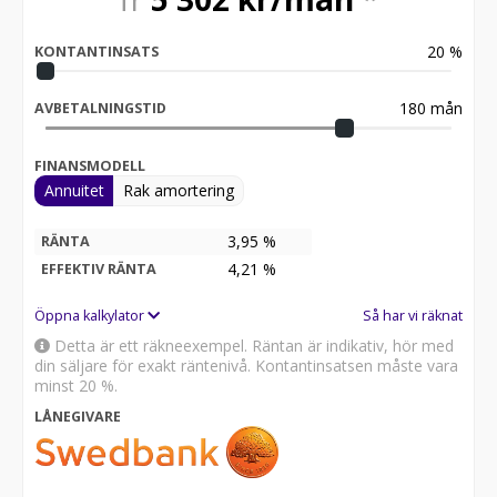
20
%
KONTANTINSATS
180
mån
AVBETALNINGSTID
FINANSMODELL
Annuitet
Rak amortering
3,95 %
RÄNTA
4,21
%
EFFEKTIV RÄNTA
Öppna kalkylator
Så har vi räknat
Detta är ett räkneexempel. Räntan är indikativ, hör med
din säljare för exakt räntenivå. Kontantinsatsen måste vara
minst 20 %.
LÅNEGIVARE