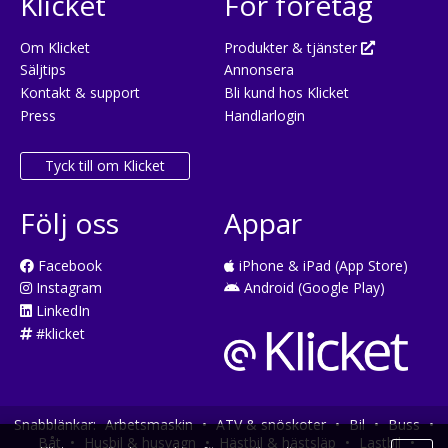
Klicket
För företag
Om Klicket
Produkter & tjänster
Säljtips
Annonsera
Kontakt & support
Bli kund hos Klicket
Press
Handlarlogin
Tyck till om Klicket
Följ oss
Appar
Facebook
iPhone & iPad (App Store)
Instagram
Android (Google Play)
LinkedIn
#klicket
Snabblänkar:
Arbetsmaskin
•
ATV & snöskoter
•
Bil
•
Buss
•
Båt
•
Husbil & husvagn
•
Hästbil & hästsläp
•
Lastbil
•