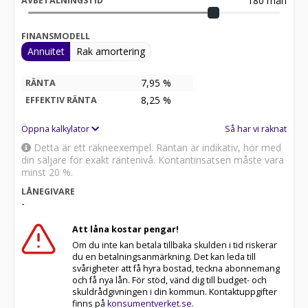
180
mån
AVBETALNINGSTID
FINANSMODELL
Annuitet
Rak amortering
7,95 %
RÄNTA
8,25
%
EFFEKTIV RÄNTA
Öppna kalkylator
Så har vi räknat
Detta är ett räkneexempel. Räntan är indikativ, hör med
din säljare för exakt räntenivå. Kontantinsatsen måste vara
minst 20 %.
LÅNEGIVARE
-
Att låna kostar pengar!
Om du inte kan betala tillbaka skulden i tid riskerar
du en betalningsanmärkning. Det kan leda till
svårigheter att få hyra bostad, teckna abonnemang
och få nya lån. För stöd, vänd dig till budget- och
skuldrådgivningen i din kommun. Kontaktuppgifter
finns på
konsumentverket.se
.