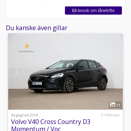
Ansök om lånelöfte
Du kanske även gillar
1
4
18
i
Begagnad 2018
21 februari
Volvo V40 Cross Country D3
Momentum / Voc