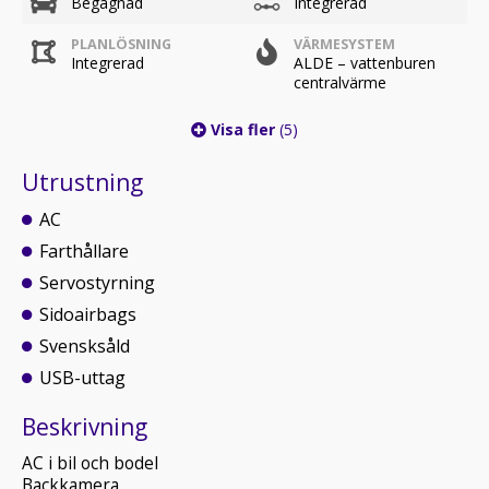
Begagnad
Integrerad
PLANLÖSNING
VÄRMESYSTEM
Integrerad
ALDE – vattenburen
centralvärme
Visa fler
(5)
Utrustning
AC
Farthållare
Servostyrning
Sidoairbags
Svensksåld
USB-uttag
Beskrivning
AC i bil och bodel
Backkamera