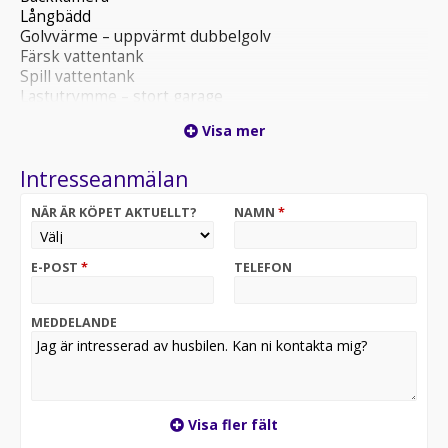
Långbädd
Golvvärme – uppvärmt dubbelgolv
Färsk vattentank
Spill vattentank
Lastutrymme – stort garage
Lastluckor – dubbla till garage
Visa mer
Extra stor lounge med gott om utrymme
Centralt bord med förlängning
Intresseanmälan
Mörkläggningsgardin till framrutan
Solpanel
NÄR ÄR KÖPET AKTUELLT?
NAMN
*
G 781 G-781
E-POST
*
TELEFON
MEDDELANDE
Visa fler fält