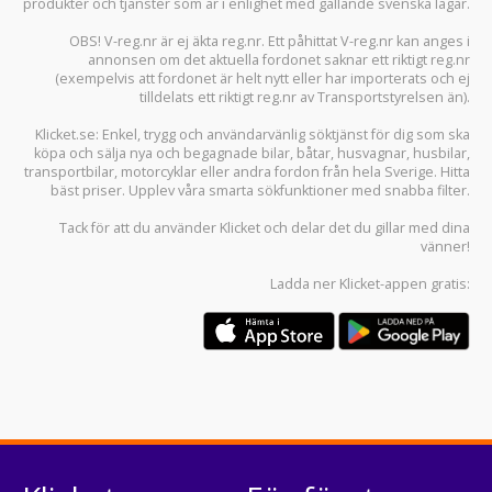
produkter och tjänster som är i enlighet med gällande svenska lagar.
OBS! V-reg.nr är ej äkta reg.nr. Ett påhittat V-reg.nr kan anges i
annonsen om det aktuella fordonet saknar ett riktigt reg.nr
(exempelvis att fordonet är helt nytt eller har importerats och ej
tilldelats ett riktigt reg.nr av Transportstyrelsen än).
Klicket.se
: Enkel, trygg och användarvänlig söktjänst för dig som ska
köpa och sälja
nya och begagnade bilar
,
båtar
,
husvagnar
,
husbilar
,
transportbilar
,
motorcyklar
eller andra fordon från hela Sverige. Hitta
bäst priser. Upplev våra smarta sökfunktioner med snabba filter.
Tack för att du använder
Klicket
och delar det du gillar med dina
vänner!
Ladda ner
Klicket-appen
gratis: