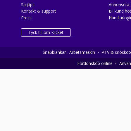
Säljtips
Annonsera
Kontakt & support
Bli kund hos
Press
Handlarlogi
Tyck till om Klicket
Snabblänkar:
Arbetsmaskin
•
ATV & snöskot
Fordonsköp online
•
Använd