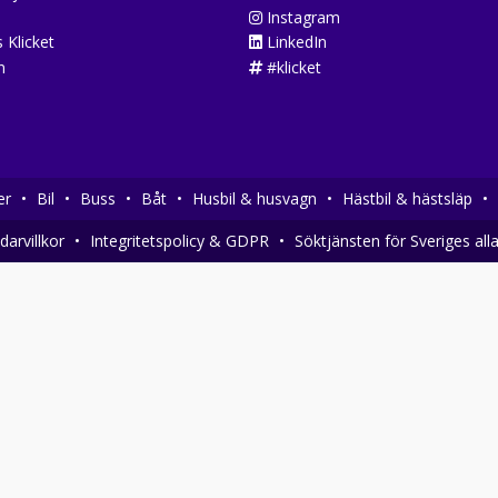
Instagram
 Klicket
LinkedIn
n
#klicket
er
•
Bil
•
Buss
•
Båt
•
Husbil & husvagn
•
Hästbil & hästsläp
•
arvillkor
•
Integritetspolicy & GDPR
•
Söktjänsten för Sveriges all