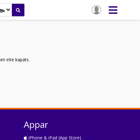
ken inte kapats.
Appar
iPhone & iPad (App Store)