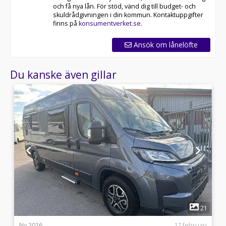
och få nya lån. För stöd, vänd dig till budget- och
skuldrådgivningen i din kommun. Kontaktuppgifter
finns på
konsumentverket.se
.
Ansök om lånelöfte
Du kanske även gillar
1
8
21
8
Ny 2026
17 februari