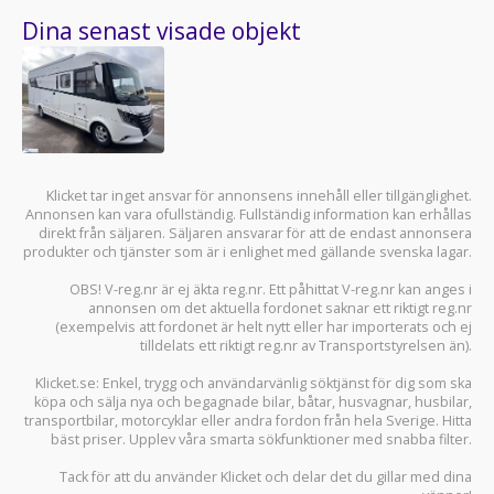
Dina senast visade objekt
Klicket tar inget ansvar för annonsens innehåll eller tillgänglighet.
Annonsen kan vara ofullständig. Fullständig information kan erhållas
direkt från säljaren. Säljaren ansvarar för att de endast annonsera
produkter och tjänster som är i enlighet med gällande svenska lagar.
OBS! V-reg.nr är ej äkta reg.nr. Ett påhittat V-reg.nr kan anges i
annonsen om det aktuella fordonet saknar ett riktigt reg.nr
(exempelvis att fordonet är helt nytt eller har importerats och ej
tilldelats ett riktigt reg.nr av Transportstyrelsen än).
Klicket.se
: Enkel, trygg och användarvänlig söktjänst för dig som ska
köpa och sälja
nya och begagnade bilar
,
båtar
,
husvagnar
,
husbilar
,
transportbilar
,
motorcyklar
eller andra fordon från hela Sverige. Hitta
bäst priser. Upplev våra smarta sökfunktioner med snabba filter.
Tack för att du använder
Klicket
och delar det du gillar med dina