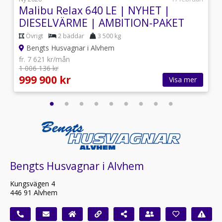
Malibu Relax 640 LE | NYHET |
DIESELVÄRME | AMBITION-PAKET
Övrigt
2 bäddar
3 500 kg
Bengts Husvagnar i Alvhem
fr. 7 621 kr/mån
1 006 136 kr
999 900 kr
Visa mer
Bengts Husvagnar i Alvhem
Kungsvägen 4
446 91 Alvhem