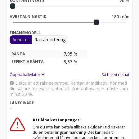
20
%
KONTANTINSATS
180
mån
AVBETALNINGSTID
FINANSMODELL
Annuitet
Rak amortering
7,95 %
RÄNTA
8,37
%
EFFEKTIV RÄNTA
Öppna kalkylator
Så har vi räknat
Detta är ett räkneexempel. Räntan är indikativ, hör med
din säljare för exakt räntenivå. Kontantinsatsen måste vara
minst 20 %.
LÅNEGIVARE
-
Att låna kostar pengar!
Om du inte kan betala tillbaka skulden i tid riskerar
du en betalningsanmärkning. Det kan leda till
svårigheter att få hyra bostad, teckna abonnemang