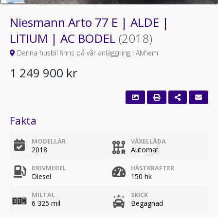
Niesmann Arto 77 E | ALDE |
LITIUM | AC BODEL
(2018)
Denna husbil finns på vår anläggning i Alvhem
1 249 900 kr
Fakta
MODELLÅR
VÄXELLÅDA
2018
Automat
DRIVMEDEL
HÄSTKRAFTER
Diesel
150 hk
MILTAL
SKICK
6 325 mil
Begagnad