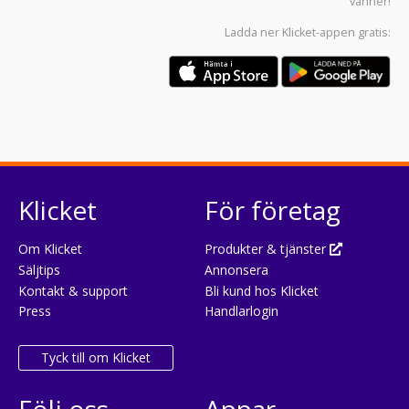
vänner!
Ladda ner
Klicket-appen
gratis:
Klicket
För företag
Om Klicket
Produkter & tjänster
Säljtips
Annonsera
Kontakt & support
Bli kund hos Klicket
Press
Handlarlogin
Tyck till om Klicket