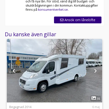
och få nya lån. För stöd, vänd dig till budget- och
skuldrådgivningen i din kommun. Kontaktuppgifter
finns på
konsumentverket.se
.
Ansök om lånelöfte
Du kanske även gillar
1
5
38
i
Begagnad 2014
6 maj