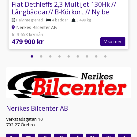
Fiat Dethleffs 2,3 MultiJet 130Hk //
Långbäddar// B-Körkort // Ny be
Halvintegrerad
4 bäddar
3 499 kg
Nerikes Bilcenter AB
fr. 3 658 kr/mån
479 900 kr
Visa mer
Nerikes Bilcenter AB
Verkstadsgatan 10
702 27 Örebro