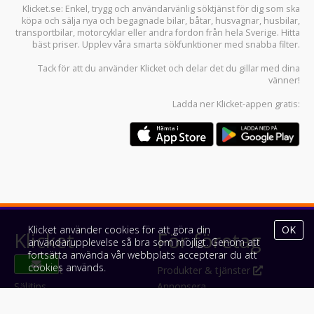
Klicket.se
: Enkel, trygg och användarvänlig söktjänst för dig som ska
köpa och sälja
nya och begagnade bilar
,
båtar
,
husvagnar
,
husbilar
,
transportbilar
,
motorcyklar
eller andra fordon från hela Sverige. Hitta
bäst priser. Upplev våra smarta sökfunktioner med snabba filter.
Tack för att du använder
Klicket
och delar det du gillar med dina
vänner!
Ladda ner
Klicket-appen
gratis:
Klicket använder cookies för att göra din
OK
Klicket
För företag
användarupplevelse så bra som möjligt. Genom att
fortsätta använda vår webbplats accepterar du att
cookies används.
Om Klicket
Produkter & tjänster
Säljtips
Annonsera
Kontakt & support
Bli kund hos Klicket