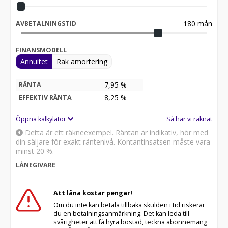
180
mån
AVBETALNINGSTID
FINANSMODELL
Annuitet
Rak amortering
7,95 %
RÄNTA
8,25
%
EFFEKTIV RÄNTA
Öppna kalkylator
Så har vi räknat
Detta är ett räkneexempel. Räntan är indikativ, hör med
din säljare för exakt räntenivå. Kontantinsatsen måste vara
minst 20 %.
LÅNEGIVARE
-
Att låna kostar pengar!
Om du inte kan betala tillbaka skulden i tid riskerar
du en betalningsanmärkning. Det kan leda till
svårigheter att få hyra bostad, teckna abonnemang