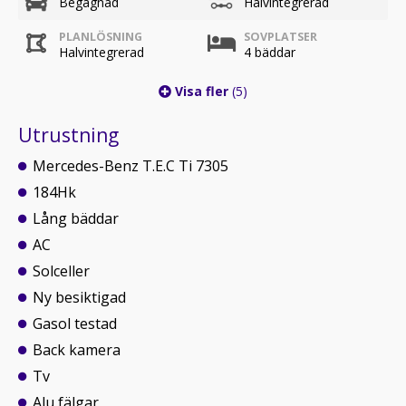
Begagnad
Halvintegrerad
PLANLÖSNING
SOVPLATSER
Halvintegrerad
4 bäddar
Visa fler
(5)
Utrustning
Mercedes-Benz T.E.C Ti 7305
184Hk
Lång bäddar
AC
Solceller
Ny besiktigad
Gasol testad
Back kamera
Tv
Alu fälgar