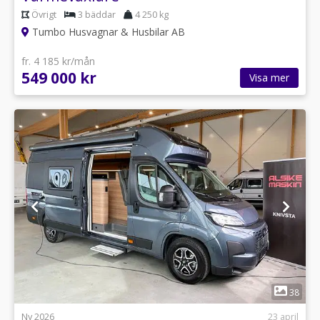
Övrigt
3 bäddar
4 250 kg
Tumbo Husvagnar & Husbilar AB
fr. 4 185 kr/mån
549 000 kr
Visa mer
1
38
Ny 2026
23 april