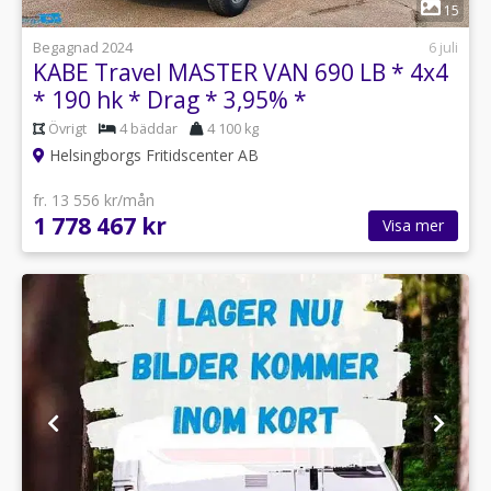
1
15
Begagnad 2024
6 juli
KABE Travel MASTER VAN 690 LB * 4x4
* 190 hk * Drag * 3,95% *
Övrigt
4 bäddar
4 100 kg
Helsingborgs Fritidscenter AB
fr. 13 556 kr/mån
1 778 467 kr
Visa mer