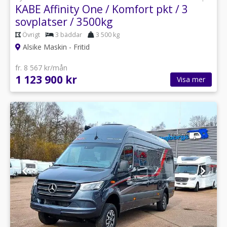
KABE Affinity One / Komfort pkt / 3
sovplatser / 3500kg
Övrigt
3 bäddar
3 500 kg
Alsike Maskin - Fritid
fr. 8 567 kr/mån
1 123 900 kr
Visa mer