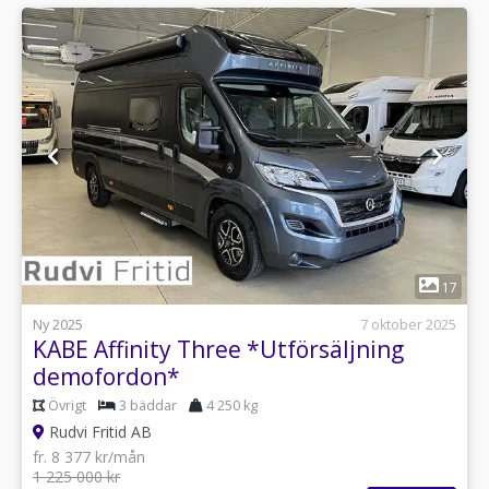
1
17
Ny 2025
7 oktober 2025
KABE Affinity Three *Utförsäljning
demofordon*
Övrigt
3 bäddar
4 250 kg
Rudvi Fritid AB
fr. 8 377 kr/mån
1 225 000 kr