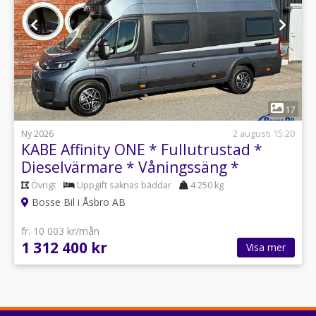
1
17
Ny 2026
2 augusti 15:20
KABE Affinity ONE * Fullutrustad *
Dieselvärmare * Våningssäng *
Övrigt
Uppgift saknas bäddar
4 250 kg
Bosse Bil i Åsbro AB
fr. 10 003 kr/mån
1 312 400 kr
Visa mer