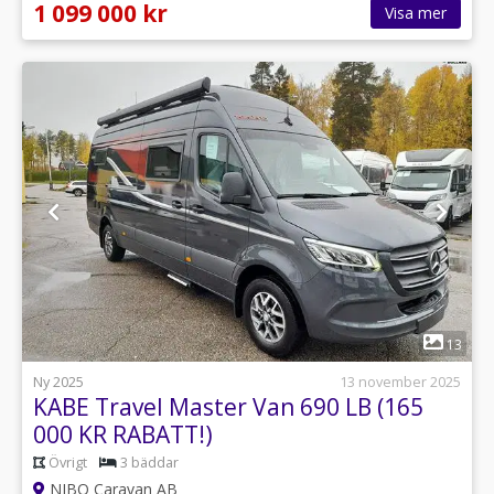
1 099 000 kr
Visa mer
1
13
Ny 2025
13 november 2025
KABE Travel Master Van 690 LB (165
000 KR RABATT!)
Övrigt
3 bäddar
NIBO Caravan AB