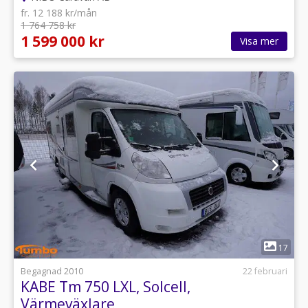
fr. 12 188 kr/mån
1 764 758 kr
1 599 000 kr
Visa mer
1
17
Begagnad 2010
22 februari
KABE Tm 750 LXL, Solcell,
Värmeväxlare