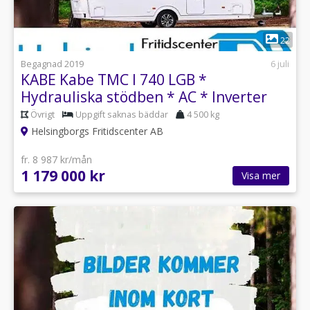
1
22
Begagnad 2019
6 juli
KABE Kabe TMC I 740 LGB *
Hydrauliska stödben * AC * Inverter
Övrigt
Uppgift saknas bäddar
4 500 kg
Helsingborgs Fritidscenter AB
fr. 8 987 kr/mån
1 179 000 kr
Visa mer