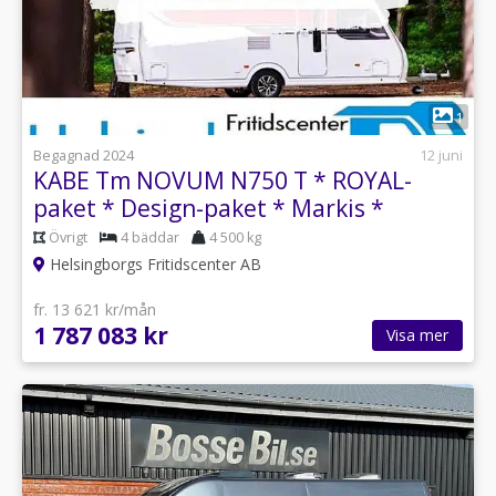
1
Begagnad 2024
12 juni
KABE Tm NOVUM N750 T * ROYAL-
paket * Design-paket * Markis *
Övrigt
4 bäddar
4 500 kg
Helsingborgs Fritidscenter AB
fr. 13 621 kr/mån
1 787 083 kr
Visa mer