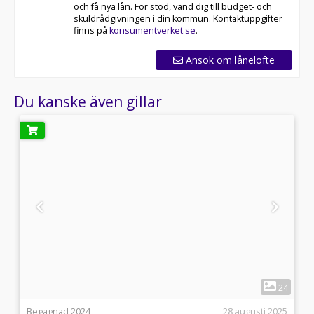
och få nya lån. För stöd, vänd dig till budget- och
skuldrådgivningen i din kommun. Kontaktuppgifter
finns på
konsumentverket.se
.
Ansök om lånelöfte
Du kanske även gillar
1
5
24
l
Begagnad 2024
28 augusti 2025