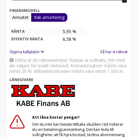
FINANSMODELL
Annuitet
Rak amortering
5,95 %
RÄNTA
6,58
%
EFFEKTIV RÄNTA
Öppna kalkylator
Så har vi räknat
Detta är ett räkneexempel. Räntan är indikativ, hör med
din säljare för exakt räntenivå. Kontantinsatsen måste vara
minst 20 %. Månadskostnaden måste vara minst
1 000 kr
.
LÅNEGIVARE
Att låna kostar pengar!
Om du inte kan betala tillbaka skulden i tid riskerar
du en betalningsanmärkning. Det kan leda till
svårigheter att få hyra bostad, teckna abonnemang