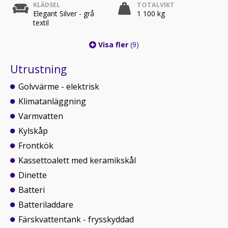
KLÄDSEL
TOTALVIKT
Elegant Silver - grå
1 100 kg
textil
Visa fler
(9)
Utrustning
Golvvärme - elektrisk
Klimatanläggning
Varmvatten
Kylskåp
Frontkök
Kassettoalett med keramikskål
Dinette
Batteri
Batteriladdare
Färskvattentank - frysskyddad