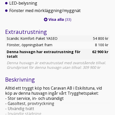
LED-belysning
Fönster med mörkläggning/myggnät
Visa alla
(33)
Extrautrustning
Scandic Komfort-Paket YASEO
54 800 kr
Fönster, öppningsbart fram
8 100 kr
Denna husvagn har extrautrustning för
62 900 kr
totalt
Denna husvagn är extrautrustad med ovanstående tillval.
Grundpriset för denna husvagn utan tillval: 309 900 kr
Beskrivning
Alltid ett tryggt köp hos Caravan AB i Eskilstuna, vid
köp av denna husvagn ingår vårt Trygghetspaket:
- Stor service, in- och utvändigt
- Gasoltest, provtryckning
- Utvändig tvätt
- Invändig städning