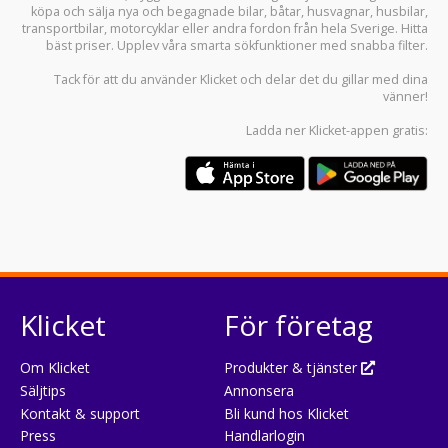
köpa och sälja
nya och begagnade bilar
,
båtar
,
husvagnar
,
husbilar
,
transportbilar
,
motorcyklar
eller andra fordon från hela Sverige. Hitta
bäst priser. Upplev våra smarta sökfunktioner med snabba filter.
Tack för att du använder
Klicket
och delar det du gillar med dina
vänner!
Ladda ner
Klicket-appen
gratis:
Klicket
För företag
Om Klicket
Produkter & tjänster
Säljtips
Annonsera
Kontakt & support
Bli kund hos Klicket
Press
Handlarlogin