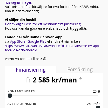
husvagnar i lager.
Auktoriserad återförsäljare för nya fordon från: KABE, Adria,
Knaus och Weinsberg.
Vi säljer din husbil
Hör av dig till oss för ett kostnadsfritt prisförslag!
Hos oss kan du göra en enkel, snabb och trygg affär.
Ladda ner vår unika Caravan-app
via
App Store
,
Google Play
eller direkt via länken:
https://www.caravan.se/caravan-i-eskilstuna-lanserar-ny-app-
foer-ios-och-android
Varmt välkomna till oss! 😍
Försäkring
Finansiering
fr
2 585
kr/mån
*
20
%
KONTANTINSATS
240
mån
AVBETALNINGSTID