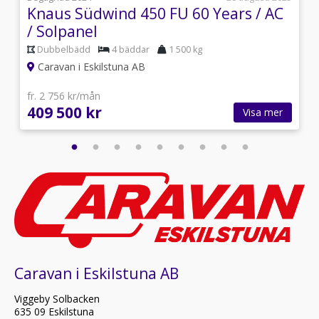
Knaus Südwind 450 FU 60 Years / AC
/ Solpanel
Dubbelbädd
4 bäddar
1 500 kg
Caravan i Eskilstuna AB
fr. 2 756 kr/mån
409 500 kr
Visa mer
Caravan i Eskilstuna AB
Viggeby Solbacken
635 09 Eskilstuna