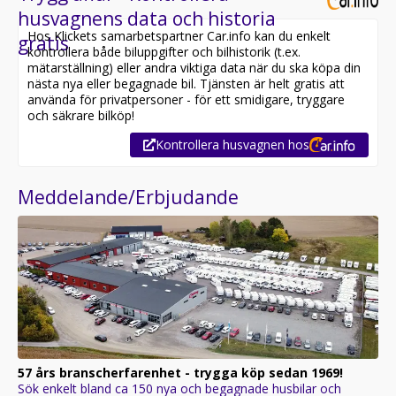
husvagnens data och historia
Hos Klickets samarbetspartner Car.info kan du enkelt
gratis
kontrollera både biluppgifter och bilhistorik (t.ex.
mätarställning) eller andra viktiga data när du ska köpa din
nästa nya eller begagnade bil. Tjänsten är helt gratis att
använda för privatpersoner - för ett smidigare, tryggare
och säkrare bilköp!
Kontrollera husvagnen hos
Meddelande/Erbjudande
57 års branscherfarenhet - trygga köp sedan 1969!
Sök enkelt bland ca 150 nya och begagnade husbilar och