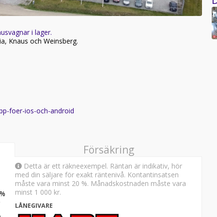
usvagnar i lager.
ria, Knaus och Weinsberg.
app-foer-ios-och-android
Försäkring
Detta är ett räkneexempel. Räntan är indikativ, hör
med din säljare för exakt räntenivå. Kontantinsatsen
måste vara minst 20 %. Månadskostnaden måste vara
minst
1 000 kr
.
%
LÅNEGIVARE