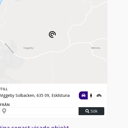
TILL
Viggeby Solbacken, 635 09, Eskilstuna
FRÅN
Sök
ina senast visade objekt