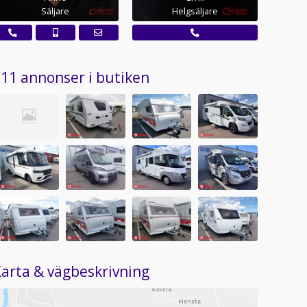
Säljare
Helgsäljare
11 annonser i butiken
arta & vägbeskrivning