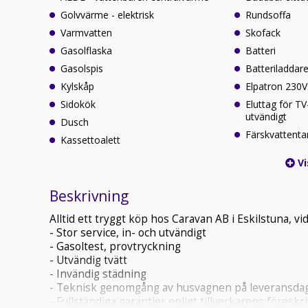
Golvvärme - elektrisk
Rundsoffa
Varmvatten
Skofack
Gasolflaska
Batteri
Gasolspis
Batteriladdar
Kylskåp
Elpatron 230V
Sidokök
Eluttag för T
utvändigt
Dusch
Färskvattenta
Kassettoalett
Vi
Beskrivning
Alltid ett tryggt köp hos Caravan AB i Eskilstuna, 
- Stor service, in- och utvändigt
- Gasoltest, provtryckning
- Utvändig tvätt
- Invändig städning
- Teknisk genomgång av husvagnen på leveransda
- Fullständiga garantier enligt tillverkarens föreskri