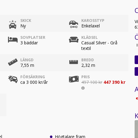
C
SKICK
KAROSSTYP
V
Ny
Enkelaxel
6
SOVPLATSER
KLÄDSEL
3 bäddar
Casual Silver - Grå
textil
LÄNGD
BREDD
7,55 m
2,32 m
FÖRSÄKRING
PRIS
ca 3 000 kr/år
497 100 kr
447 390 kr
A
K
el
Högtalare fram