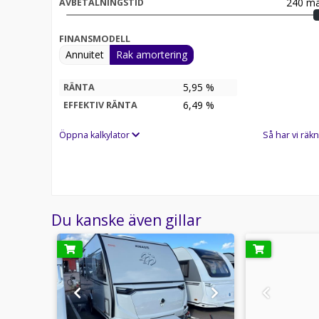
240
må
AVBETALNINGSTID
FINANSMODELL
Annuitet
Rak amortering
5,95 %
RÄNTA
6,49
%
EFFEKTIV RÄNTA
Öppna kalkylator
Så har vi räkn
Du kanske även gillar