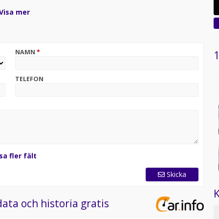
Visa mer
la tillbehör från butiken till ordinarie pris samt över 100
n med rak amortering och förmånlig finansiering via KABE
NAMN
*
1
TELEFON
.
sa fler fält
Skicka
K
ata och historia gratis