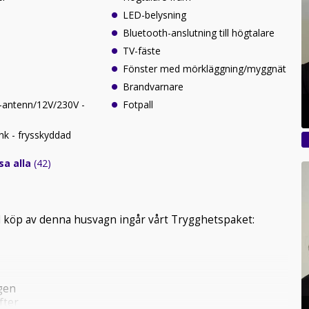
LED-belysning
Bluetooth-anslutning till högtalare
TV-fäste
e
Fönster med mörkläggning/myggnät
Brandvarnare
V-antenn/12V/230V -
Fotpall
nk - frysskyddad
sa alla
(42)
vid köp av denna husvagn ingår vårt Trygghetspaket:
gen
fter