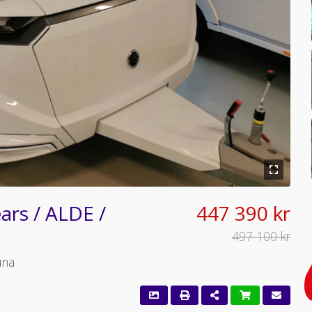
rs / ALDE /
447 390 kr
497 100 kr
una