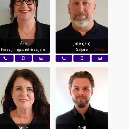
Åsa
Jalle (Jan)
Försäljningschef & säljare
Säljare
Anne
Emil