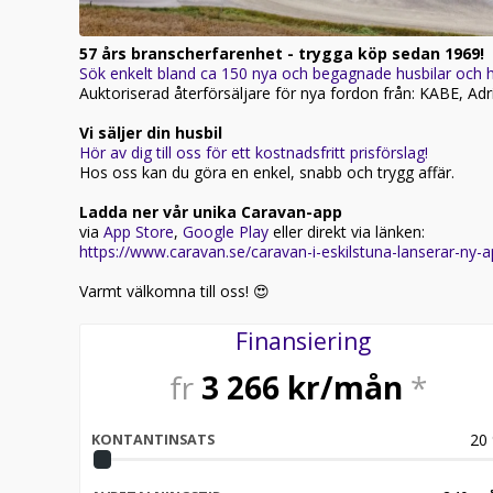
57 års branscherfarenhet - trygga köp sedan 1969!
Sök enkelt bland ca 150 nya och begagnade husbilar och h
Auktoriserad återförsäljare för nya fordon från: KABE, Ad
Vi säljer din husbil
Hör av dig till oss för ett kostnadsfritt prisförslag!
Hos oss kan du göra en enkel, snabb och trygg affär.
Ladda ner vår unika Caravan-app
via
App Store
,
Google Play
eller direkt via länken:
https://www.caravan.se/caravan-i-eskilstuna-lanserar-ny-
Varmt välkomna till oss! 😍
Finansiering
fr
3 266
kr/mån
*
20
KONTANTINSATS