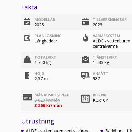
Fakta
MODELLÅR
TILLVERKNINGSÅR
2023
2023
PLANLÖSNING
VÄRMESYSTEM
Långbäddar
ALDE - vattenburen
centralvärme
TOTALVIKT
TJÄNSTEVIKT
1 700 kg
1 533 kg
HÖJD
A-MÅTT
2,57 m
987
MÅNADSKOSTNAD
REG.NR
3 629 kr/mån
KCR16Y
3 266 kr/mån
Utrustning
ALDE - vattenburen centralvärme
Bäddbar sittd