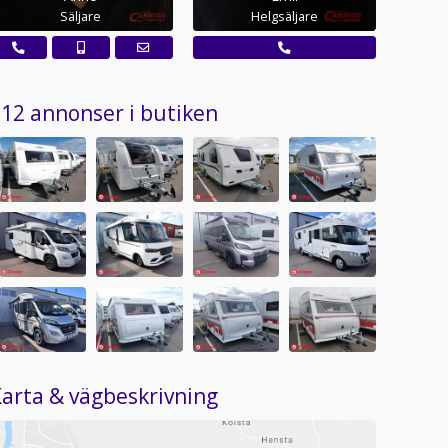
Säljare
Helgsäljare
12 annonser i butiken
arta & vägbeskrivning