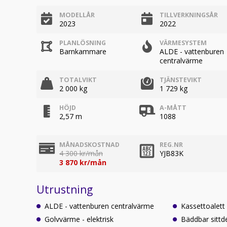
MODELLÅR
TILLVERKNINGSÅR
2023
2022
PLANLÖSNING
VÄRMESYSTEM
Barnkammare
ALDE - vattenburen
centralvärme
TOTALVIKT
TJÄNSTEVIKT
2 000 kg
1 729 kg
HÖJD
A-MÅTT
2,57 m
1088
MÅNADSKOSTNAD
REG.NR
4 300 kr/mån
YJB83K
3 870 kr/mån
Utrustning
ALDE - vattenburen centralvärme
Kassettoalett
Golvvärme - elektrisk
Bäddbar sittd