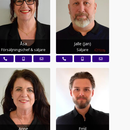
Åsa
Jalle (Jan)
Försäljningschef & säljare
Säljare
Anne
Emil