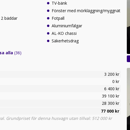
TV-bänk
Fönster med mörkläggning/myggnät
 2 bäddar
Fotpall
Aluminiumfälgar
e
AL-KO chassi
Säkerhetsdrag
sa alla
(36)
3 200 kr
0 kr
6 400 kr
39 100 kr
28 300 kr
77 000 kr
l. Grundpriset för denna husvagn utan tillval: 512 000 kr