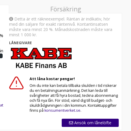
Försäkring
Detta är ett räkneexempel. Räntan är indikativ, hör
med din säljare för exakt räntenivå. Kontantinsatsen
måste vara minst 20 %. Månadskostnaden måste vara
minst
1 000 kr
.
%
LÅNEGIVARE
n
Att låna kostar pengar!
Om du inte kan betala tillbaka skulden i tid riskerar
du en betalningsanmärkning. Det kan leda till
svårigheter att få hyra bostad, teckna abonnemang
och få nya lån. För stöd, vänd dig till budget- och
at
skuldrådgivningen i din kommun. Kontaktuppgifter
finns på
konsumentverket.se
.
Ansök om lånelöfte