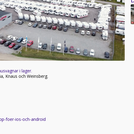
usvagnar i lager.
ria, Knaus och Weinsberg.
app-foer-ios-och-android