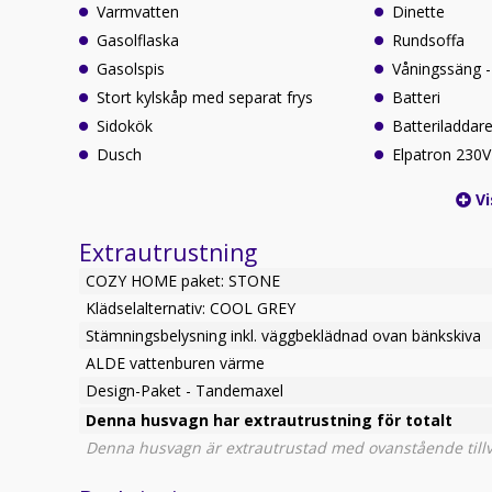
Varmvatten
Dinette
Gasolflaska
Rundsoffa
Gasolspis
Våningssäng -
Stort kylskåp med separat frys
Batteri
Sidokök
Batteriladdar
Dusch
Elpatron 230V
Vi
Extrautrustning
COZY HOME paket: STONE
Klädselalternativ: COOL GREY
Stämningsbelysning inkl. väggbeklädnad ovan bänkskiva
ALDE vattenburen värme
Design-Paket - Tandemaxel
Denna husvagn har extrautrustning för totalt
Denna husvagn är extrautrustad med ovanstående tillva