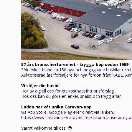
57 års branscherfarenhet - trygga köp sedan 1969!
Sök enkelt bland ca 150 nya och begagnade husbilar och h
Auktoriserad återförsäljare för nya fordon från: KABE, Ad
Vi säljer din husbil
Hör av dig till oss för ett kostnadsfritt prisförslag!
Hos oss kan du göra en enkel, snabb och trygg affär.
Ladda ner vår unika Caravan-app
via
App Store
,
Google Play
eller direkt via länken:
https://www.caravan.se/caravan-i-eskilstuna-lanserar-ny-
Varmt välkomna till oss! 😍