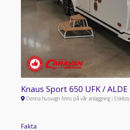
Knaus Sport 650 UFK / ALDE
Denna husvagn finns på vår anläggning i Eskilst
Fakta