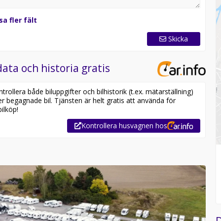
sa fler fält
Skicka
ata och historia gratis
ollera både biluppgifter och bilhistorik (t.ex. mätarställning)
er begagnade bil. Tjänsten är helt gratis att använda för
ilköp!
Kontrollera husvagnen hos
D