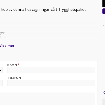
vid köp av denna husvagn ingår vårt Trygghetspaket:
1
gen
fter
Visa mer
la tillbehör från butiken till ordinarie pris samt över 100
n med rak amortering och förmånlig finansiering via KABE
NAMN
*
TELEFON
.
K