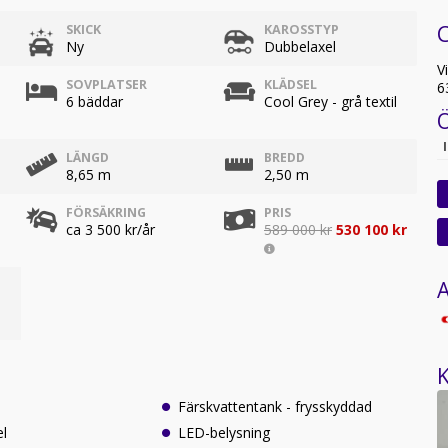
C
SKICK
KAROSSTYP
Ny
Dubbelaxel
V
SOVPLATSER
KLÄDSEL
6
6 bäddar
Cool Grey - grå textil
LÄNGD
BREDD
8,65 m
2,50 m
FÖRSÄKRING
PRIS
ca 3 500 kr/år
589 000 kr
530 100 kr
A
K
Färskvattentank - frysskyddad
el
LED-belysning