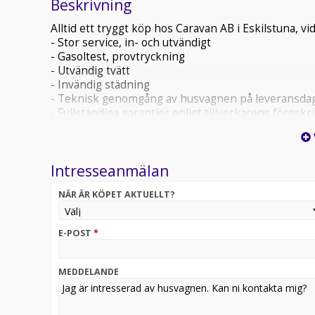
Beskrivning
Alltid ett tryggt köp hos Caravan AB i Eskilstuna, 
- Stor service, in- och utvändigt
- Gasoltest, provtryckning
- Utvändig tvätt
- Invändig städning
- Teknisk genomgång av husvagnen på leveransda
- Fullständiga garantier enligt tillverkarens föreskri
- Förmånlig finansiering
- Caravan AB i Eskilstuna-kort med 10 % rabatt på al
kr.
Intresseanmälan
Pris, inkl. extrautrustning, från 3.072 kr i månade
NÄR ÄR KÖPET AKTUELLT?
Finans.
Totalvikter att välja bland: 1.900 och 2.000 kg.
E-POST
*
FLER BILDER finns på vår hemsida: www.caravan.se
MEDDELANDE
Tjänstevikten är angiven utan extramonterad utrustning