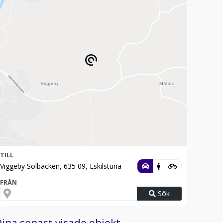
TILL
Viggeby Solbacken, 635 09, Eskilstuna
FRÅN
Sök
ina senast visade objekt