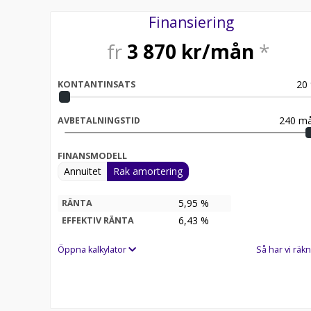
Finansiering
fr
3 870
kr/mån
*
20
KONTANTINSATS
240
må
AVBETALNINGSTID
FINANSMODELL
Annuitet
Rak amortering
5,95 %
RÄNTA
6,43
%
EFFEKTIV RÄNTA
Öppna kalkylator
Så har vi räkn