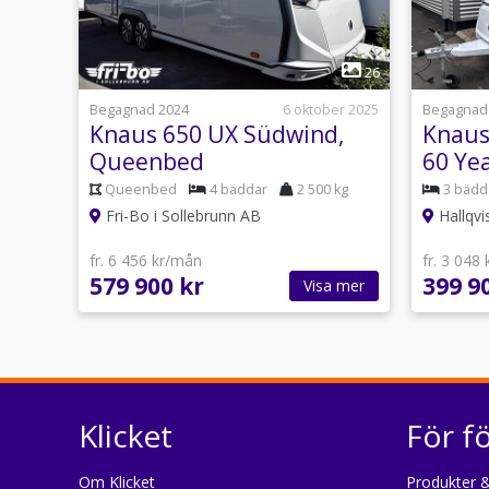
1
26
Begagnad 2024
6 oktober 2025
Begagnad
Knaus 650 UX Südwind,
Knaus
Queenbed
60 Ye
Queenbed
4 bäddar
2 500 kg
3 bädd
Fri-Bo i Sollebrunn AB
Hallqvi
fr. 6 456 kr/mån
fr. 3 048
579 900 kr
399 9
Visa mer
Klicket
För f
Om Klicket
Produkter &