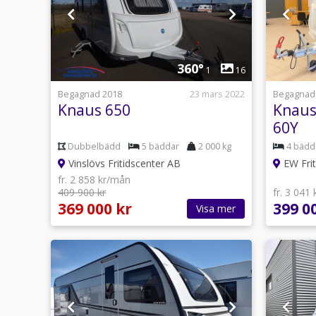
1
360°
1
16
Begagnad 2018
23 mars 2022
Begagnad
Knaus 650
Knaus
60Y
(ALDE
Dubbelbädd
5 bäddar
2 000 kg
4 bädd
Vinslövs Fritidscenter AB
EW Frit
fr. 2 858 kr/mån
409 900 kr
fr. 3 041
369 000 kr
399 0
Visa mer