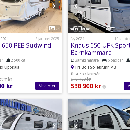
1
1
28
 2021
8 januari 2025
Ny 2024
19 sept
 650 PEB Sudwind
Knaus 650 UFK Sport
Barnkammare
+Frontkök+Dusch)
ar
2 500 kg
Barnkammare
6 bäddar
id Uppsala
Fri-Bo i Sollebrunn AB
fr. 4 533 kr/mån
 kr/mån
579 400 kr
00 kr
538 900 kr
Visa mer
V