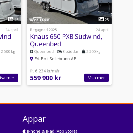
1
46
25
24 april
Begagnad 2025
24 april
wind
Knaus 650 PXB Südwind,
Queenbed
2 500 kg
Queenbed
3 bäddar
2 500 kg
Fri-Bo i Sollebrunn AB
fr. 6 234 kr/mån
559 900 kr
isa mer
Visa mer
Appar
iPhone & iPad (App Store)