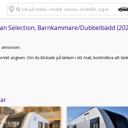
Sök på märke, modell, version, modellår, reg.nr
n Selection, Barnkammare/Dubbelbädd (2021)
t annonsen.
rekt angiven. Om du klickade på länken i ett mail, kontrollera att län
lar