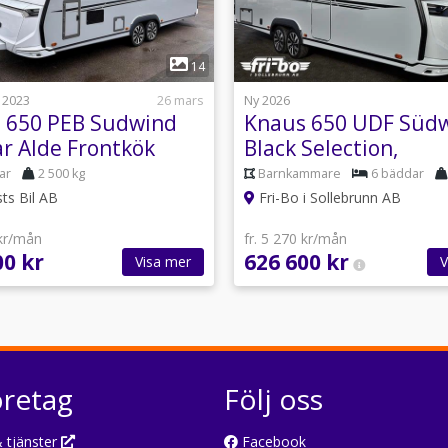
1
1
14
 2023
26 mars
Ny 2026
 650 PEB Sudwind
Knaus 650 UDF Süd
ar Alde Frontkök
Black Selection,
Barnkammare
ar
2 500 kg
Barnkammare
6 bäddar
sts Bil AB
Fri-Bo i Sollebrunn AB
 kr/mån
fr. 5 270 kr/mån
00 kr
626 600 kr
Visa mer
V
öretag
Följ oss
 tjänster
Facebook