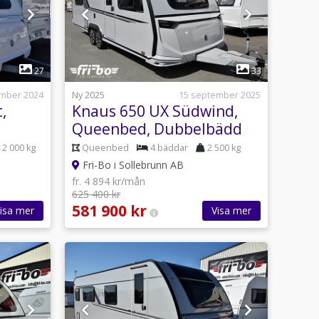
1
27
33
ember 2024
Ny 2025
15 september 2025
,
Knaus 650 UX Südwind,
Queenbed, Dubbelbädd
2 000 kg
Queenbed
4 bäddar
2 500 kg
Fri-Bo i Sollebrunn AB
fr. 4 894 kr/mån
625 400 kr
581 900 kr
isa mer
Visa mer