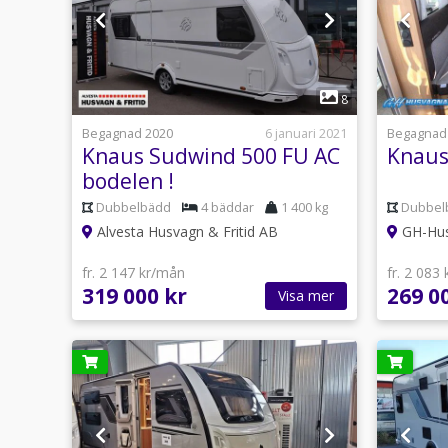
1
8
Begagnad 2020
6 januari 2021
Begagnad
Knaus Sudwind 500 FU AC
Knaus
bodelen !
Dubbelbädd
4 bäddar
1 400 kg
Dubbel
Alvesta Husvagn & Fritid AB
GH-Hus
fr. 2 147 kr/mån
fr. 2 083
319 000 kr
269 0
Visa mer