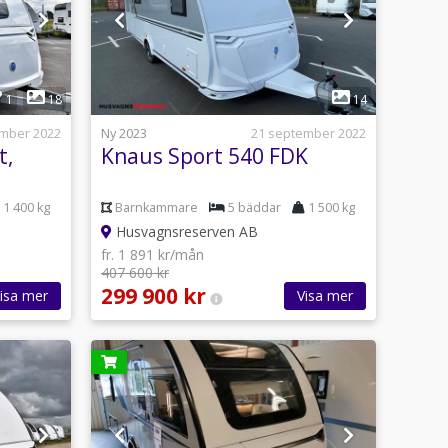
1
°
1
18
14
ember 2022
Ny 2023
21 september 2022
t,
Knaus Sport 540 FDK
1 400 kg
Barnkammare
5 bäddar
1 500 kg
Husvagnsreserven AB
fr. 1 891 kr/mån
407 600 kr
299 900 kr
isa mer
Visa mer