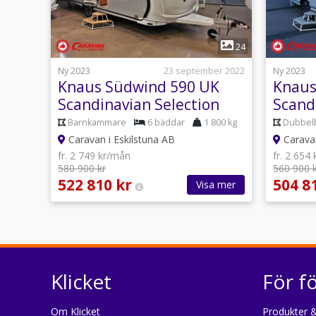
1
24
Ny 2023
23 september 2022
Ny 2023
Knaus Südwind 590 UK
Knaus
Scandinavian Selection
Scand
Barnkammare
6 bäddar
1 800 kg
Dubbel
Caravan i Eskilstuna AB
Caravan
fr. 2 749 kr/mån
fr. 2 654
580 900 kr
560 900 
522 810 kr
504 8
Visa mer
Klicket
För f
Om Klicket
Produkter &