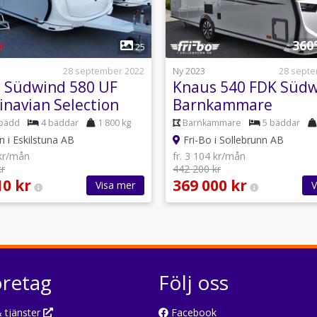
1
1
360
25
28 september 2022
Ny 2023
28 sept
 Südwind 580 UF
Knaus 540 FDK Südw
inavian Selection
Barnkammare
bädd
4 bäddar
1 800 kg
Barnkammare
5 bäddar
 i Eskilstuna AB
Fri-Bo i Sollebrunn AB
 kr/mån
fr. 3 104 kr/mån
kr
442 200 kr
10 kr
369 000 kr
Visa mer
V
öretag
Följ oss
 tjänster
Facebook