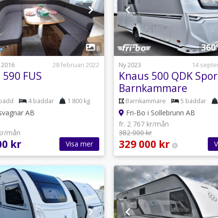
1
1
360
8
 2016
28 februari 2022
Ny 2023
14 sept
 590 FUS
Knaus 500 QDK Spor
Barnkammare
bädd
4 bäddar
1 800 kg
Barnkammare
5 bäddar
vagnar AB
Fri-Bo i Sollebrunn AB
fr. 2 767 kr/mån
 kr/mån
382 000 kr
00 kr
329 000 kr
Visa mer
V