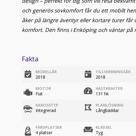
design – perfekt för dig som vill resa bekvämt å
och generös sovkomfort får du ett mobilt hem
åker på längre äventyr eller kortare turer få
komfort. Den finns i Enköping och väntar på 
Fakta
MODELLÅR
TILLVERKNINGSÅR
2018
2018
MOTOR
HÄSTKRAFTER
Fiat
131 hk
KAROSSTYP
PLANLÖSNING
Integrerad
Långbäddar
FÄRDPLATSER
KLÄDSEL
4 platser
Tyg