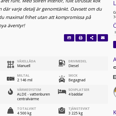
ret runt. Med stilren interiör, fullt utrustat kök
 där varje detalj är genomtänkt. Oavsett om du
G
r du maximal frihet utan att kompromissa på
7
nya äventyr!
A
VÄXELLÅDA
DRIVMEDEL
Manuell
Diesel
MILTAL
SKICK
2 146 mil
Begagnad
VÄRMESYSTEM
SOVPLATSER
ALDE - vattenburen
4 bäddar
centralvärme
TOTALVIKT
TJÄNSTEVIKT
K
4 500 kg
3 225 kg