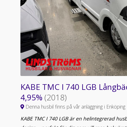
KABE TMC I 740 LGB Långb
4,95%
(2018)
Denna husbil finns på vår anläggning i Enköping
KABE TMC I 740 LGB är en helintegrerad husb