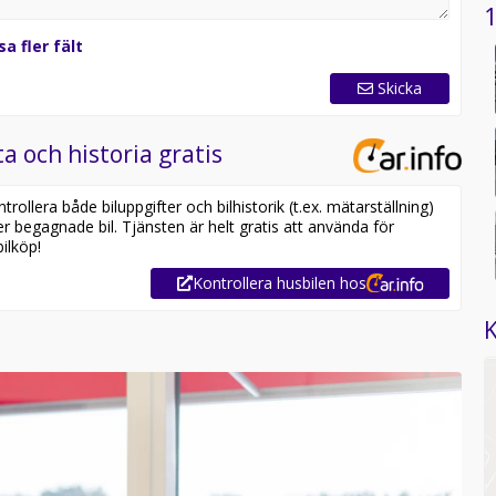
1
sa fler fält
Skicka
a och historia gratis
ollera både biluppgifter och bilhistorik (t.ex. mätarställning)
er begagnade bil. Tjänsten är helt gratis att använda för
ilköp!
Kontrollera husbilen hos
K