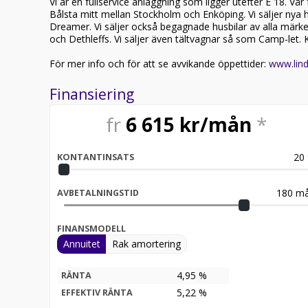
Vi är en fullservice anläggning som ligger utefter E 18. Vå
Bålsta mitt mellan Stockholm och Enköping. Vi säljer nya 
Dreamer. Vi säljer också begagnade husbilar av alla märk
och Dethleffs. Vi säljer även tältvagnar så som Camp-let. 
För mer info och för att se avvikande öppettider:
www.lind
Finansiering
fr
6 615
kr/mån
*
20
KONTANTINSATS
180
må
AVBETALNINGSTID
FINANSMODELL
Annuitet
Rak amortering
4,95 %
RÄNTA
5,22
%
EFFEKTIV RÄNTA