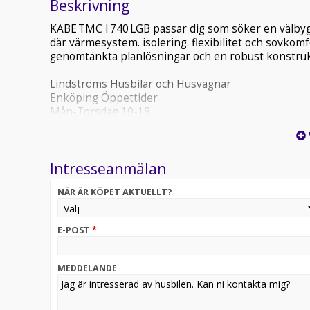
Beskrivning
KABE TMC I 740 LGB passar dig som söker en välby
där värmesystem. isolering. flexibilitet och sovkomf
genomtänkta planlösningar och en robust konstrukt
Lindströms Husbilar och Husvagnar
Enköping Öppettider
Mån-Torsdag 10-18
Fredag 10-17
Lördag -Söndag 11-15
-------------------------------------------------------
Intresseanmälan
Boka gärna tid för visning
Vi erbjuder även uppställningsplatser!
NÄR ÄR KÖPET AKTUELLT?
Varmt välkomna!
E-POST
*
MEDDELANDE