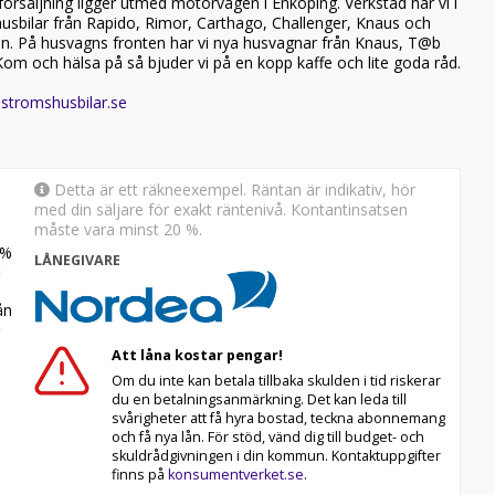
r försäljning ligger utmed motorvägen i Enköping. Verkstad har vi i
husbilar från Rapido, Rimor, Carthago, Challenger, Knaus och
en. På husvagns fronten har vi nya husvagnar från Knaus, T@b
Kom och hälsa på så bjuder vi på en kopp kaffe och lite goda råd.
stromshusbilar.se
Detta är ett räkneexempel. Räntan är indikativ, hör
med din säljare för exakt räntenivå. Kontantinsatsen
måste vara minst 20 %.
%
LÅNEGIVARE
n
Att låna kostar pengar!
Om du inte kan betala tillbaka skulden i tid riskerar
du en betalningsanmärkning. Det kan leda till
svårigheter att få hyra bostad, teckna abonnemang
och få nya lån. För stöd, vänd dig till budget- och
skuldrådgivningen i din kommun. Kontaktuppgifter
finns på
konsumentverket.se
.