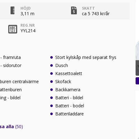
HÖJD
SKATT
3,11 m
ca 5 743 kr/år
REG.NR
YYL214
- framruta
Stort kylskåp med separat frys
- sidorutor
Dusch
Kassettoalett
buren centralvärme
Skofack
vattenburen
Backkamera
ng - bildel
Batteri - bildel
Batteri - bodel
Batteriladdare
sa alla
(50)