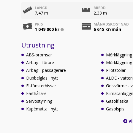
LÄNGD
BREDD
7,47 m
2,33 m
PRIS
MÅNADSKOSTNAD
1 049 000 kr
6 615
kr/mån
Utrustning
ABS-bromsar
Mörkläggning 
Airbag - förare
Mörkläggning 
Airbag - passagerare
Pilotstolar
Dubbelglas i hytt
ALDE - vatten
El-fönsterhissar
Golvvärme - 
Farthållare
Klimatanläggni
Servostyrning
Gasolflaska
Kupématta i hytt
Gasolspis
Vi