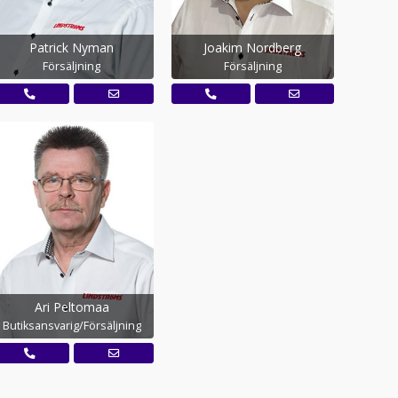
Patrick Nyman
Joakim Nordberg
Försäljning
Försäljning
Ari Peltomaa
Butiksansvarig/Försäljning