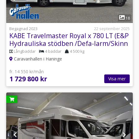
1
18
Begagnad 2023
22 september 2025
KABE Travelmaster Royal x 780 LT (E&P
Hydrauliska stödben /Defa-larm/Skinn
m.m)
Långbäddar
4 bäddar
4 500 kg
Caravanhallen i Haninge
fr. 14 550 kr/mån
1 729 800 kr
Visa mer