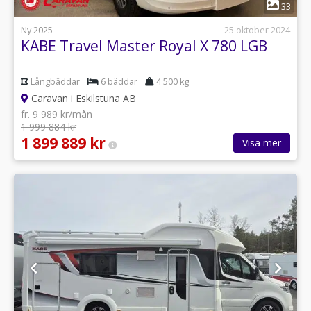
1
33
Ny 2025
25 oktober 2024
KABE Travel Master Royal X 780 LGB
Långbäddar
6 bäddar
4 500 kg
Caravan i Eskilstuna AB
fr. 9 989 kr/mån
1 999 884 kr
1 899 889 kr
Visa mer