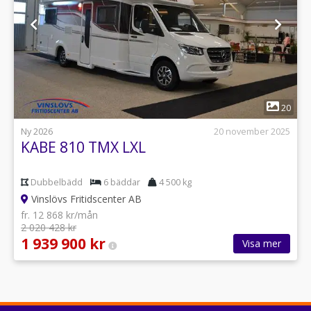
1
20
Ny 2026
20 november 2025
KABE 810 TMX LXL
Dubbelbädd
6 bäddar
4 500 kg
Vinslövs Fritidscenter AB
fr. 12 868 kr/mån
2 020 428 kr
1 939 900 kr
Visa mer