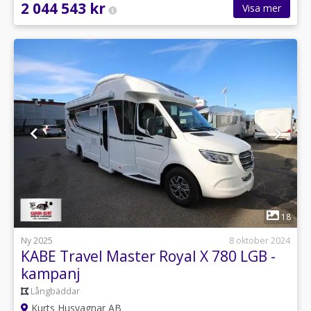
2 044 543 kr
Visa mer
1
18
Ny 2025
8 oktober 2024
KABE Travel Master Royal X 780 LGB -
kampanj
Långbäddar
Kurts Husvagnar AB