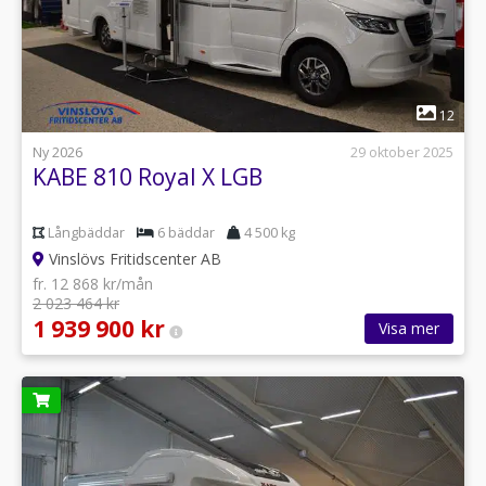
1
12
Ny 2026
29 oktober 2025
KABE 810 Royal X LGB
Långbäddar
6 bäddar
4 500 kg
Vinslövs Fritidscenter AB
fr. 12 868 kr/mån
2 023 464 kr
1 939 900 kr
Visa mer