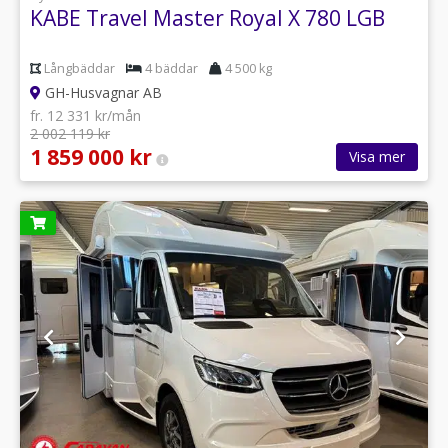
KABE Travel Master Royal X 780 LGB
Långbäddar
4 bäddar
4 500 kg
GH-Husvagnar AB
fr. 12 331 kr/mån
2 002 119 kr
1 859 000 kr
Visa mer