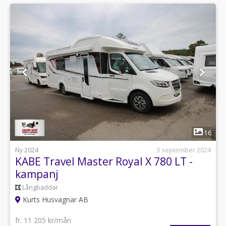
1
16
Ny 2024
3 september 2024
KABE Travel Master Royal X 780 LT -
kampanj
Långbäddar
Kurts Husvagnar AB
fr. 11 205 kr/mån