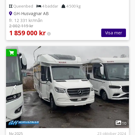
Queenbed
4 bäddar
4 500 kg
GH-Husvagnar AB
fr. 12 331 kr/mån
2 002 119 kr
1 859 000 kr
Visa mer
1
10
Ny 2025
23 oktober 2024