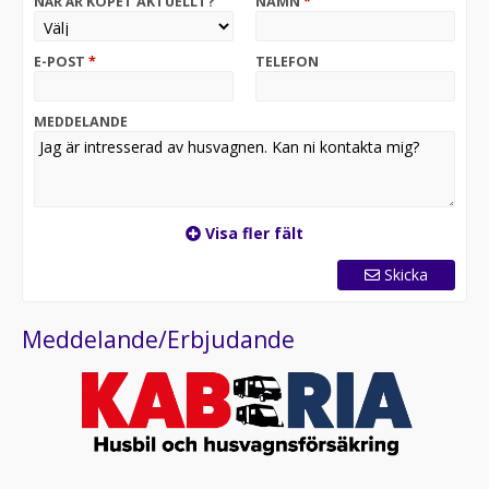
NÄR ÄR KÖPET AKTUELLT?
NAMN
*
E-POST
*
TELEFON
MEDDELANDE
Visa fler fält
Skicka
Meddelande/Erbjudande