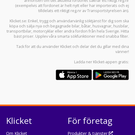
annonsen om det aktuella fordonet saknar ett riktigt reg.nr
(exempelvis att fordonet är helt nytt eller har importerats och ej
tilldelats ett riktigt reg.nr av Transportstyrelsen än).
Klicket.se
: Enkel, trygg och användarvänlig söktjänst för dig som ska
köpa och sälja
nya och begagnade bilar
,
båtar
,
husvagnar
,
husbilar
,
transportbilar
,
motorcyklar
eller andra fordon från hela Sverige. Hitta
bäst priser. Upplev våra smarta sökfunktioner med snabba filter.
Tack för att du använder
Klicket
och delar det du gillar med dina
vänner!
Ladda ner
Klicket-appen
gratis:
Klicket
För företag
Om Klicket
Produkter & tjänster