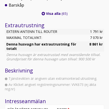
Barskåp
Visa alla
(65)
Extrautrustning
EXTERN ANTENN TILL ROUTER
1 791 kr
MAXIMAL TOTALVIKT:
7 070 kr
Denna husvagn har extrautrustning för
8 861 kr
totalt
Denna husvagn är extrautrustad med ovanstående tillval.
Grundpriset för denna husvagn utan tillval: 900 500 kr
Beskrivning
Tjänstevikten är angiven utan extramonterad utrustning.
Av Klicket angivet registreringsnummer: VVK673 (ej äkta
reg.nr)
Intresseanmälan