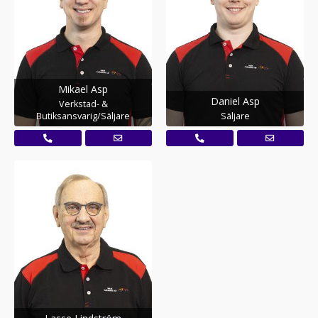
Mikael Asp
Daniel Asp
Verkstad- &
Butiksansvarig/Säljare
Säljare