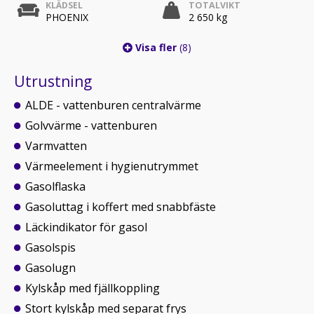
KLÄDSEL
TOTALVIKT
PHOENIX
2 650 kg
Visa fler
(8)
Utrustning
ALDE - vattenburen centralvärme
Golvvärme - vattenburen
Varmvatten
Värmeelement i hygienutrymmet
Gasolflaska
Gasoluttag i koffert med snabbfäste
Läckindikator för gasol
Gasolspis
Gasolugn
Kylskåp med fjällkoppling
Stort kylskåp med separat frys