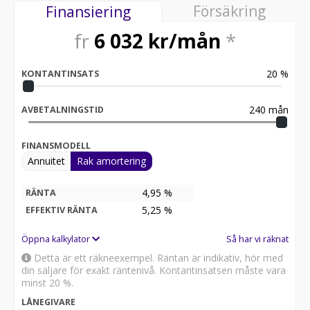
Försäkring
Finansiering
fr
6 032
kr/mån
*
20
%
KONTANTINSATS
240
mån
AVBETALNINGSTID
FINANSMODELL
Annuitet
Rak amortering
4,95 %
RÄNTA
5,25
%
EFFEKTIV RÄNTA
Öppna kalkylator
Så har vi räknat
Detta är ett räkneexempel. Räntan är indikativ, hör med
din säljare för exakt räntenivå. Kontantinsatsen måste vara
minst 20 %.
LÅNEGIVARE