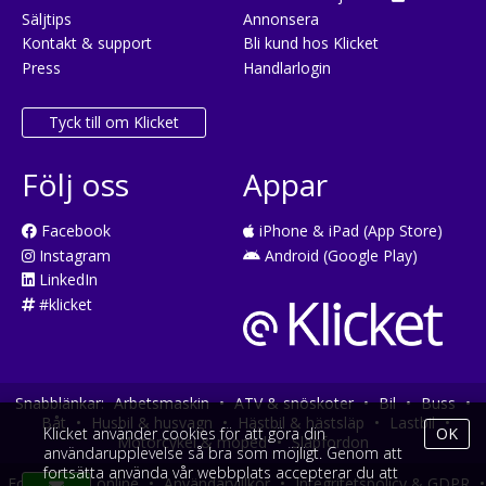
Säljtips
Annonsera
Kontakt & support
Bli kund hos Klicket
Press
Handlarlogin
Tyck till om Klicket
Följ oss
Appar
Facebook
iPhone & iPad (App Store)
Instagram
Android (Google Play)
LinkedIn
#klicket
Snabblänkar:
Arbetsmaskin
•
ATV & snöskoter
•
Bil
•
Buss
•
Båt
•
Husbil & husvagn
•
Hästbil & hästsläp
•
Lastbil
•
Klicket använder cookies för att göra din
OK
Motorcykel & moped
•
Släpfordon
användarupplevelse så bra som möjligt. Genom att
fortsätta använda vår webbplats accepterar du att
Fordonsköp online
•
Användarvillkor
•
Integritetspolicy & GDPR
•