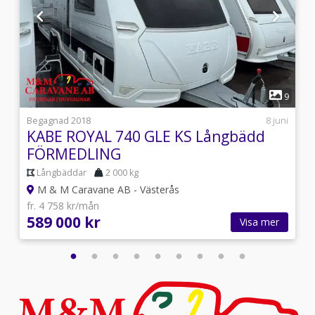
1
4
9
j
Begagnad 2018
8 juni
KABE ROYAL 740 GLE KS Långbädd
FÖRMEDLING
Långbäddar
2 000 kg
M & M Caravane AB - Västerås
fr. 4 758 kr/mån
589 000 kr
Visa mer