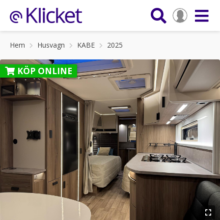
Hem
Husvagn
KABE
2025
KÖP ONLINE