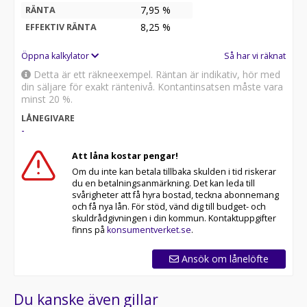
7,95 %
RÄNTA
8,25
%
EFFEKTIV RÄNTA
Öppna kalkylator
Så har vi räknat
Detta är ett räkneexempel. Räntan är indikativ, hör med
din säljare för exakt räntenivå. Kontantinsatsen måste vara
minst 20 %.
LÅNEGIVARE
-
Att låna kostar pengar!
Om du inte kan betala tillbaka skulden i tid riskerar
du en betalningsanmärkning. Det kan leda till
svårigheter att få hyra bostad, teckna abonnemang
och få nya lån. För stöd, vänd dig till budget- och
skuldrådgivningen i din kommun. Kontaktuppgifter
finns på
konsumentverket.se
.
Ansök om lånelöfte
Du kanske även gillar