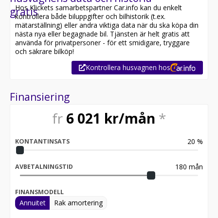
Hos Klickets samarbetspartner Car.info kan du enkelt
gratis
kontrollera både biluppgifter och bilhistorik (t.ex.
mätarställning) eller andra viktiga data när du ska köpa din
nästa nya eller begagnade bil. Tjänsten är helt gratis att
använda för privatpersoner - för ett smidigare, tryggare
och säkrare bilköp!
Kontrollera husvagnen hos
Finansiering
fr
6 021
kr/mån
*
20
%
KONTANTINSATS
180
mån
AVBETALNINGSTID
FINANSMODELL
Annuitet
Rak amortering