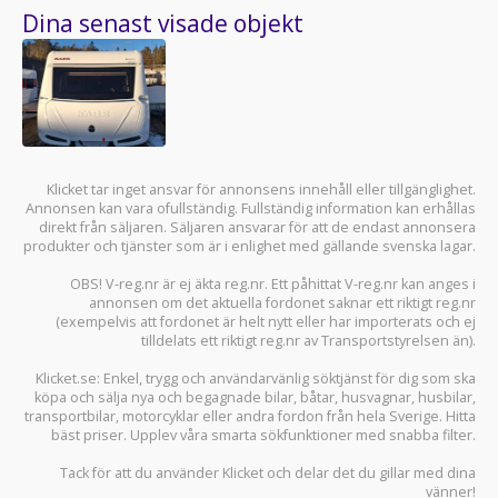
Dina senast visade objekt
Klicket tar inget ansvar för annonsens innehåll eller tillgänglighet.
Annonsen kan vara ofullständig. Fullständig information kan erhållas
direkt från säljaren. Säljaren ansvarar för att de endast annonsera
produkter och tjänster som är i enlighet med gällande svenska lagar.
OBS! V-reg.nr är ej äkta reg.nr. Ett påhittat V-reg.nr kan anges i
annonsen om det aktuella fordonet saknar ett riktigt reg.nr
(exempelvis att fordonet är helt nytt eller har importerats och ej
tilldelats ett riktigt reg.nr av Transportstyrelsen än).
Klicket.se
: Enkel, trygg och användarvänlig söktjänst för dig som ska
köpa och sälja
nya och begagnade bilar
,
båtar
,
husvagnar
,
husbilar
,
transportbilar
,
motorcyklar
eller andra fordon från hela Sverige. Hitta
bäst priser. Upplev våra smarta sökfunktioner med snabba filter.
Tack för att du använder
Klicket
och delar det du gillar med dina
vänner!