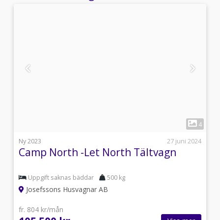
1
3
4
i
Ny 2023
27 juni 2024
Camp North -Let North Tältvagn
Uppgift saknas bäddar
500 kg
Josefssons Husvagnar AB
fr. 804 kr/mån