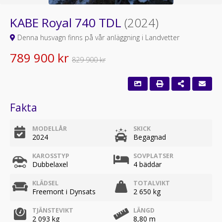
KABE Royal 740 TDL
(2024)
Denna husvagn finns på vår anläggning i Landvetter
789 900 kr
829 900 kr
Fakta
MODELLÅR
SKICK
2024
Begagnad
KAROSSTYP
SOVPLATSER
Dubbelaxel
4 bäddar
KLÄDSEL
TOTALVIKT
Freemont i Dynsats
2 650 kg
TJÄNSTEVIKT
LÄNGD
2 093 kg
8,80 m