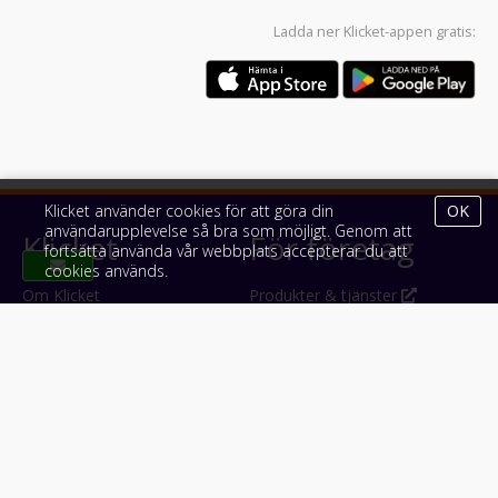
Ladda ner
Klicket-appen
gratis:
Klicket använder cookies för att göra din
OK
användarupplevelse så bra som möjligt. Genom att
Klicket
För företag
fortsätta använda vår webbplats accepterar du att
cookies används.
Om Klicket
Produkter & tjänster
Säljtips
Annonsera
Kontakt & support
Bli kund hos Klicket
Press
Handlarlogin
Tyck till om Klicket
Följ oss
Appar