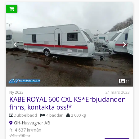
1
11
Ny 2023
21 mars 2023
KABE ROYAL 600 CXL KS*Erbjudanden
finns, kontakta oss!*
Dubbelbädd
4 bäddar
2 000 kg
GH-Husvagnar AB
fr. 4 637 kr/mån
745 700 kr