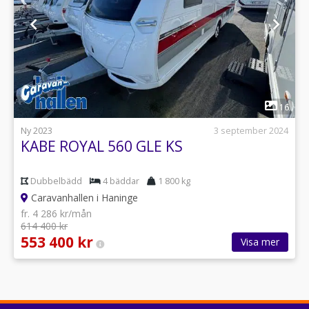
1
16
Ny 2023
3 september 2024
KABE ROYAL 560 GLE KS
Dubbelbädd
4 bäddar
1 800 kg
Caravanhallen i Haninge
fr. 4 286 kr/mån
614 400 kr
553 400 kr
Visa mer