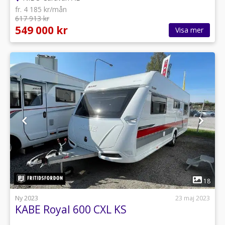
fr. 4 185 kr/mån
617 913 kr
549 000 kr
Visa mer
1
18
Ny 2023
23 maj 2023
KABE Royal 600 CXL KS