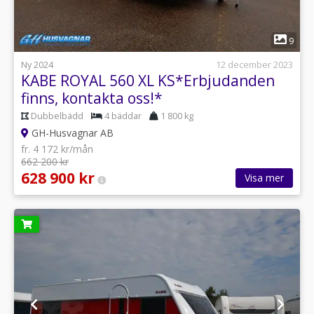
1
9
Ny 2024
12 december 2023
KABE ROYAL 560 XL KS*Erbjudanden
finns, kontakta oss!*
Dubbelbädd
4 bäddar
1 800 kg
GH-Husvagnar AB
fr. 4 172 kr/mån
662 200 kr
628 900 kr
Visa mer