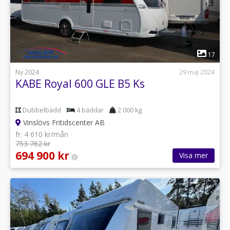
1
17
Ny 2024
29 maj 2024
KABE Royal 600 GLE B5 Ks
Dubbelbädd
4 bäddar
2 000 kg
Vinslövs Fritidscenter AB
fr. 4 610 kr/mån
753 762 kr
694 900 kr
Visa mer