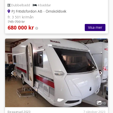
Dubbelbädd
4 bäddar
PJ Fritidsfordon AB - Örnsköldsvik
fr. 3 501 kr/mån
745 700 kr
680 000 kr
Visa mer
1
13
Begagnad 2023
7 oktober 2023