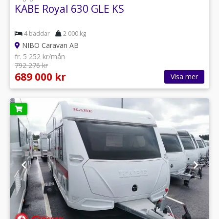
KABE Royal 630 GLE KS
4 bäddar
2 000 kg
NIBO Caravan AB
fr. 5 252 kr/mån
792 276 kr
689 000 kr
Visa mer