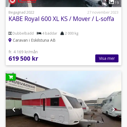
1
19
Begagnad 2022
27 november 2023
KABE Royal 600 XL KS / Mover / L-soffa
Dubbelbädd
4 bäddar
2 000 kg
Caravan i Eskilstuna AB
fr. 4 169 kr/mån
619 500 kr
Visa mer