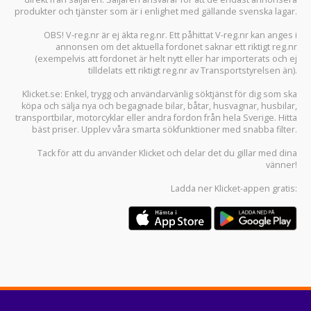
produkter och tjänster som är i enlighet med gällande svenska lagar.
OBS! V-reg.nr är ej äkta reg.nr. Ett påhittat V-reg.nr kan anges i
annonsen om det aktuella fordonet saknar ett riktigt reg.nr
(exempelvis att fordonet är helt nytt eller har importerats och ej
tilldelats ett riktigt reg.nr av Transportstyrelsen än).
Klicket.se
: Enkel, trygg och användarvänlig söktjänst för dig som ska
köpa och sälja
nya och begagnade bilar
,
båtar
,
husvagnar
,
husbilar
,
transportbilar
,
motorcyklar
eller andra fordon från hela Sverige. Hitta
bäst priser. Upplev våra smarta sökfunktioner med snabba filter.
Tack för att du använder
Klicket
och delar det du gillar med dina
vänner!
Ladda ner
Klicket-appen
gratis: