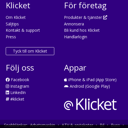
Klicket
För företag
Om Klicket
Produkter & tjänster
Säljtips
Annonsera
Kontakt & support
Bli kund hos Klicket
Press
Handlarlogin
Tyck till om Klicket
Följ oss
Appar
Facebook
iPhone & iPad (App Store)
Instagram
Android (Google Play)
LinkedIn
#klicket
Snabblänkar:
Arbetsmaskin
•
ATV & snöskoter
•
Bil
•
Buss
•