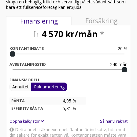
skapa en behaglig fritid och serva dig på ett sådant sätt som
bara ett fullserviceföretag kan erbjuda.
Försäkring
Finansiering
fr
4 570
kr/mån
*
20
%
KONTANTINSATS
240
mån
AVBETALNINGSTID
FINANSMODELL
Annuitet
Rak amortering
4,95 %
RÄNTA
5,31
%
EFFEKTIV RÄNTA
Öppna kalkylator
Så har vi räknat
Detta är ett räkneexempel. Räntan är indikativ, hör med
din säljare för exakt räntenivå. Kontantinsatsen måste vara