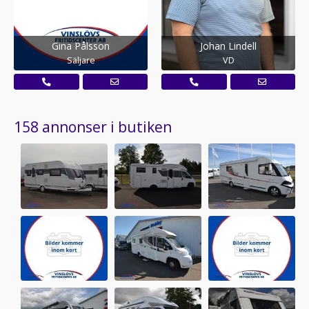
Gina Pålsson
Johan Lindell
Säljare
VD
158 annonser i butiken