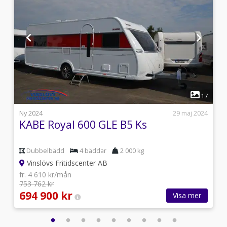
1
9
17
i
Ny 2024
29 maj 2024
KABE Royal 600 GLE B5 Ks
Dubbelbädd
4 bäddar
2 000 kg
Vinslövs Fritidscenter AB
fr. 4 610 kr/mån
753 762 kr
694 900 kr
Visa mer