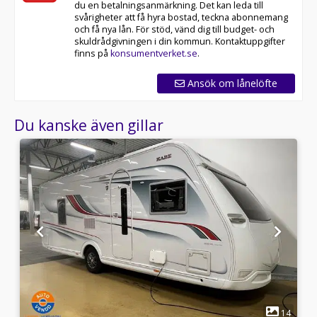
du en betalningsanmärkning. Det kan leda till
svårigheter att få hyra bostad, teckna abonnemang
och få nya lån. För stöd, vänd dig till budget- och
skuldrådgivningen i din kommun. Kontaktuppgifter
finns på
konsumentverket.se
.
Ansök om lånelöfte
Du kanske även gillar
1
2
14