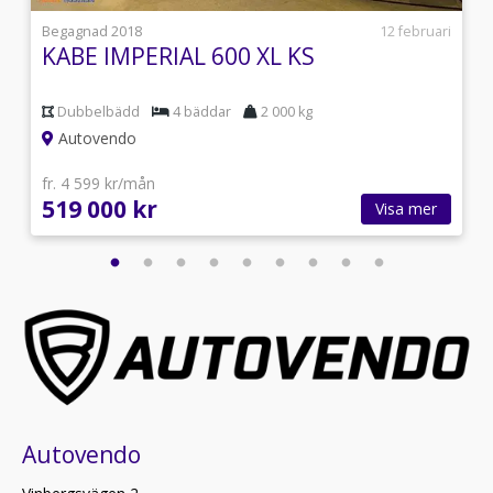
i
Begagnad 2018
12 februari
KABE IMPERIAL 600 XL KS
Dubbelbädd
4 bäddar
2 000 kg
Autovendo
fr. 4 599 kr/mån
519 000 kr
Visa mer
Autovendo