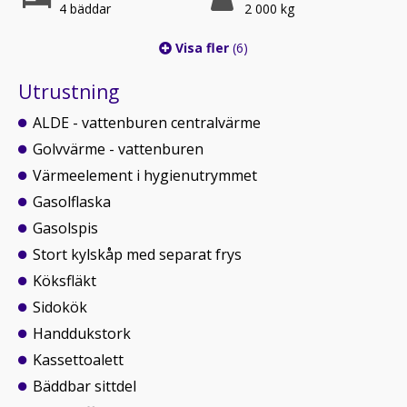
4 bäddar
2 000 kg
Visa fler
(6)
Utrustning
ALDE - vattenburen centralvärme
Golvvärme - vattenburen
Värmeelement i hygienutrymmet
Gasolflaska
Gasolspis
Stort kylskåp med separat frys
Köksfläkt
Sidokök
Handdukstork
Kassettoalett
Bäddbar sittdel