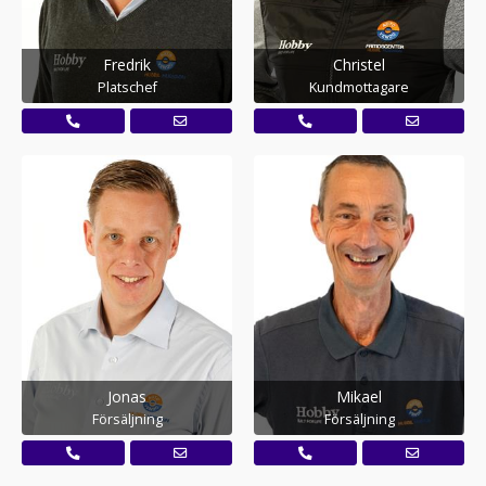
Fredrik
Christel
Platschef
Kundmottagare
Jonas
Mikael
Försäljning
Försäljning