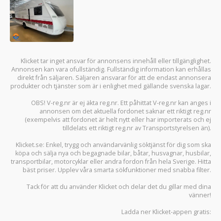
Klicket tar inget ansvar för annonsens innehåll eller tillgänglighet.
Annonsen kan vara ofullständig. Fullständig information kan erhållas
direkt från säljaren. Säljaren ansvarar för att de endast annonsera
produkter och tjänster som är i enlighet med gällande svenska lagar.
OBS! V-reg.nr är ej äkta reg.nr. Ett påhittat V-reg.nr kan anges i
annonsen om det aktuella fordonet saknar ett riktigt reg.nr
(exempelvis att fordonet är helt nytt eller har importerats och ej
tilldelats ett riktigt reg.nr av Transportstyrelsen än).
Klicket.se
: Enkel, trygg och användarvänlig söktjänst för dig som ska
köpa och sälja
nya och begagnade bilar
,
båtar
,
husvagnar
,
husbilar
,
transportbilar
,
motorcyklar
eller andra fordon från hela Sverige. Hitta
bäst priser. Upplev våra smarta sökfunktioner med snabba filter.
Tack för att du använder
Klicket
och delar det du gillar med dina
vänner!
Ladda ner
Klicket-appen
gratis: