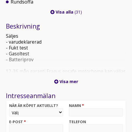
Rundsoffa
Visa alla
(31)
Beskrivning
Säljes
- varudeklarerad
- Fukt test
- Gasoltest
- Batteriprov
12-36 mån garanti Fragus gosafe motorhome kan väljas
till
Visa mer
Intresseanmälan
NÄR ÄR KÖPET AKTUELLT?
NAMN
*
E-POST
*
TELEFON