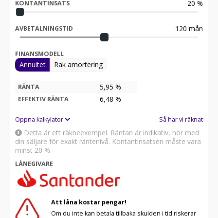
20
%
KONTANTINSATS
120
mån
AVBETALNINGSTID
FINANSMODELL
Annuitet
Rak amortering
5,95 %
RÄNTA
6,48
%
EFFEKTIV RÄNTA
Öppna kalkylator
Så har vi räknat
Detta är ett räkneexempel. Räntan är indikativ, hör med
din säljare för exakt räntenivå. Kontantinsatsen måste vara
minst 20 %.
LÅNEGIVARE
Att låna kostar pengar!
Om du inte kan betala tillbaka skulden i tid riskerar