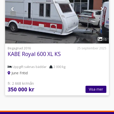
1
15
Begagnad 2016
25 september 2025
KABE Royal 600 XL KS
Uppgift saknas bäddar
2 000 kg
June Fritid
fr. 2 668 kr/mån
350 000 kr
Visa mer