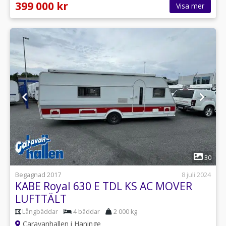
399 000 kr
Visa mer
1
30
Begagnad 2017
8 juli 2024
KABE Royal 630 E TDL KS AC MOVER
LUFTTÄLT
Långbäddar
4 bäddar
2 000 kg
Caravanhallen i Haninge