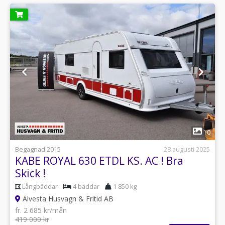
1
10
Begagnad 2015
28 augusti 2025
KABE ROYAL 630 ETDL KS. AC ! Bra
Skick !
Långbäddar
4 bäddar
1 850 kg
Alvesta Husvagn & Fritid AB
fr. 2 685 kr/mån
419 000 kr