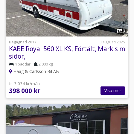
1
6
Begagnad 2017
3 augusti 2025
KABE Royal 560 XL KS, Förtält, Markis m
sidor,
4 bäddar
2 000 kg
Haag & Carlsson Bil AB
fr. 3 034 kr/mån
398 000 kr
Visa mer