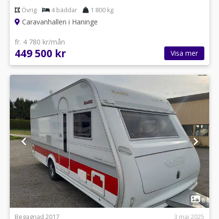
Övrig
4 bäddar
1 800 kg
Caravanhallen i Haninge
fr. 4 780 kr/mån
449 500 kr
Visa mer
1
8
Begagnad 2017
3 maj 2025