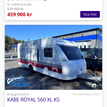
fr. 4 890 kr/mån
529 500 kr
459 900 kr
Visa mer
1
17
Begagnad 2019
19 september 2024
KABE ROYAL 560 XL KS