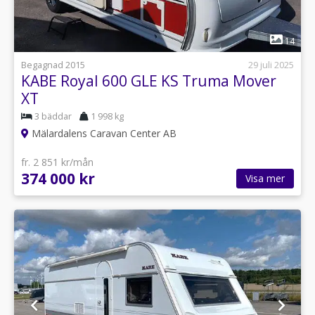
1
14
Begagnad 2015
29 juli 2025
KABE Royal 600 GLE KS Truma Mover
XT
3 bäddar
1 998 kg
Mälardalens Caravan Center AB
fr. 2 851 kr/mån
374 000 kr
Visa mer