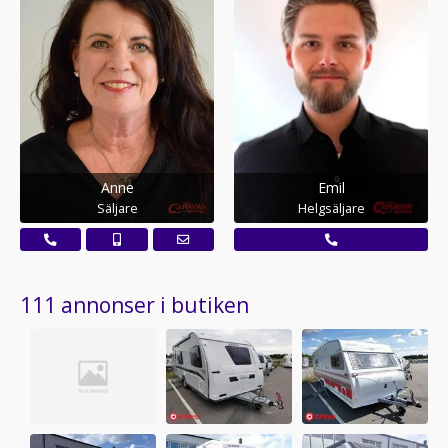
Anne
Emil
Säljare
Helgsäljare
111 annonser i butiken