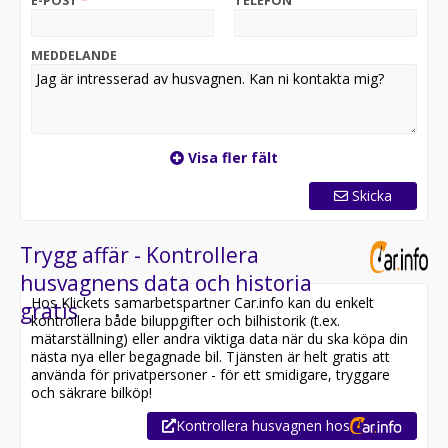
E-POST
*
TELEFON
tillbehör från butiken till ordinarie pris samt över 100
kr.
MEDDELANDE
Pris, inkl. extrautrustning, från 6.816 kr i månaden med
rak amortering och förmånlig finansiering via KABE
Finans.
FLER BILDER finns på vår hemsida: www.caravan.se
Visa fler fält
Tjänstevikten är angiven utan extramonterad utrustning.
Skicka
Trygg affär - Kontrollera
husvagnens data och historia
Hos Klickets samarbetspartner Car.info kan du enkelt
gratis
kontrollera både biluppgifter och bilhistorik (t.ex.
mätarställning) eller andra viktiga data när du ska köpa din
nästa nya eller begagnade bil. Tjänsten är helt gratis att
använda för privatpersoner - för ett smidigare, tryggare
och säkrare bilköp!
Kontrollera husvagnen hos