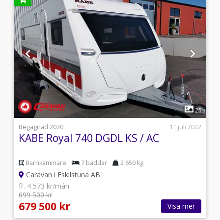
1
6
25
7
Begagnad 2020
11 juli 2022
KABE Royal 740 DGDL KS / AC
Barnkammare
7 bäddar
2 650 kg
Caravan i Eskilstuna AB
fr. 4 573 kr/mån
699 500 kr
679 500 kr
Visa mer