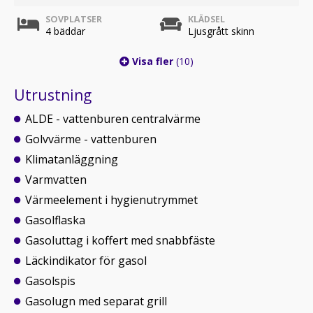
SOVPLATSER
KLÄDSEL
4 bäddar
Ljusgrått skinn
Visa fler
(10)
Utrustning
ALDE - vattenburen centralvärme
Golvvärme - vattenburen
Klimatanläggning
Varmvatten
Värmeelement i hygienutrymmet
Gasolflaska
Gasoluttag i koffert med snabbfäste
Läckindikator för gasol
Gasolspis
Gasolugn med separat grill