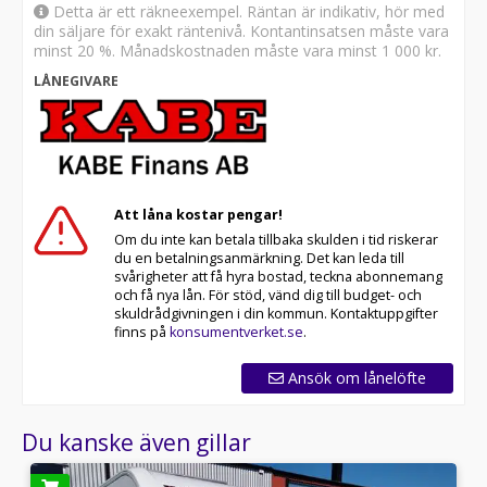
Detta är ett räkneexempel. Räntan är indikativ, hör med
din säljare för exakt räntenivå. Kontantinsatsen måste vara
minst 20 %. Månadskostnaden måste vara minst
1 000 kr
.
LÅNEGIVARE
Att låna kostar pengar!
Om du inte kan betala tillbaka skulden i tid riskerar
du en betalningsanmärkning. Det kan leda till
svårigheter att få hyra bostad, teckna abonnemang
och få nya lån. För stöd, vänd dig till budget- och
skuldrådgivningen i din kommun. Kontaktuppgifter
finns på
konsumentverket.se
.
Ansök om lånelöfte
Du kanske även gillar