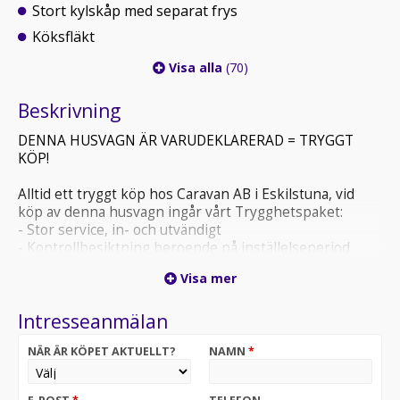
Stort kylskåp med separat frys
Köksfläkt
Visa alla
(70)
Beskrivning
DENNA HUSVAGN ÄR VARUDEKLARERAD = TRYGGT
KÖP!
Alltid ett tryggt köp hos Caravan AB i Eskilstuna, vid
köp av denna husvagn ingår vårt Trygghetspaket:
- Stor service, in- och utvändigt
- Kontrollbesiktning beroende på inställelseperiod
- Fukttest
Visa mer
- Gasoltest, provtryckning
- Utvändig tvätt
Intresseanmälan
- Invändig städning
- Teknisk genomgång av husvagnen på leveransdagen
NÄR ÄR KÖPET AKTUELLT?
NAMN
*
- 3 till 6 månaders funktionsgaranti
- Förmånlig finansiering
- Caravan AB i Eskilstuna-kort med 10 % rabatt på alla