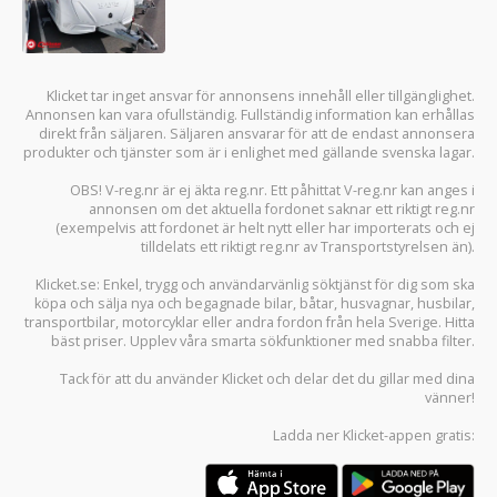
Klicket tar inget ansvar för annonsens innehåll eller tillgänglighet.
Annonsen kan vara ofullständig. Fullständig information kan erhållas
direkt från säljaren. Säljaren ansvarar för att de endast annonsera
produkter och tjänster som är i enlighet med gällande svenska lagar.
OBS! V-reg.nr är ej äkta reg.nr. Ett påhittat V-reg.nr kan anges i
annonsen om det aktuella fordonet saknar ett riktigt reg.nr
(exempelvis att fordonet är helt nytt eller har importerats och ej
tilldelats ett riktigt reg.nr av Transportstyrelsen än).
Klicket.se
: Enkel, trygg och användarvänlig söktjänst för dig som ska
köpa och sälja
nya och begagnade bilar
,
båtar
,
husvagnar
,
husbilar
,
transportbilar
,
motorcyklar
eller andra fordon från hela Sverige. Hitta
bäst priser. Upplev våra smarta sökfunktioner med snabba filter.
Tack för att du använder
Klicket
och delar det du gillar med dina
vänner!
Ladda ner
Klicket-appen
gratis: