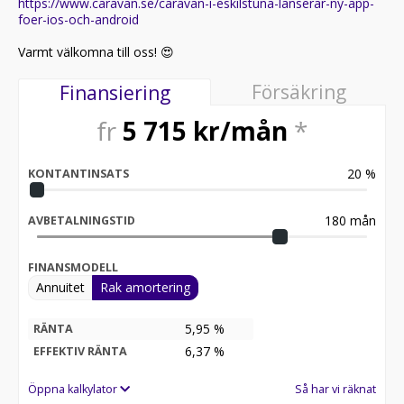
https://www.caravan.se/caravan-i-eskilstuna-lanserar-ny-app-
foer-ios-och-android
Varmt välkomna till oss! 😍
Försäkring
Finansiering
fr
5 715
kr/mån
*
20
%
KONTANTINSATS
180
mån
AVBETALNINGSTID
FINANSMODELL
Annuitet
Rak amortering
5,95 %
RÄNTA
6,37
%
EFFEKTIV RÄNTA
Öppna kalkylator
Så har vi räknat