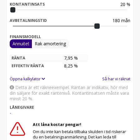
20
%
KONTANTINSATS
180
mån
AVBETALNINGSTID
FINANSMODELL
Annuitet
Rak amortering
7,95 %
RÄNTA
8,25
%
EFFEKTIV RÄNTA
Öppna kalkylator
Så har vi räknat
Detta är ett räkneexempel. Räntan är indikativ, hör med
din säljare för exakt räntenivå. Kontantinsatsen måste vara
minst 20 %.
LÅNEGIVARE
-
Att låna kostar pengar!
Om du inte kan betala tillbaka skulden i tid riskerar
du en betalningsanmärkning. Det kan leda till