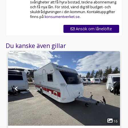
svårigheter att få hyra bostad, teckna abonnemang
och få nya lån. För stöd, vänd dig till budget- och
skuldrådgivningen i din kommun. Kontaktuppgifter
finns på
konsumentverket.se
.
Ansök om lånelöfte
Du kanske även gillar
1
1
16