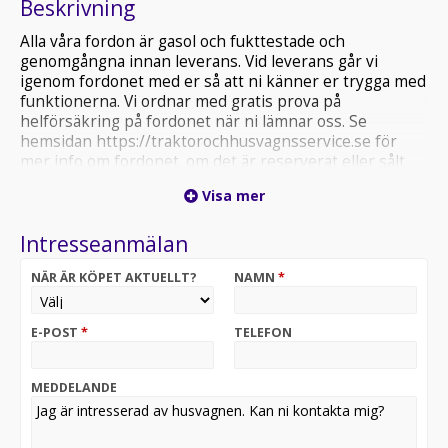
Beskrivning
Alla våra fordon är gasol och fukttestade och
genomgångna innan leverans. Vid leverans går vi
igenom fordonet med er så att ni känner er trygga med
funktionerna. Vi ordnar med gratis prova på
helförsäkring på fordonet när ni lämnar oss. Se
hemsidan https://traktorochhusvagnsservice.se för
mer info om fordonet. om det är reserverat eller sålt
och fler bilder. Ni får gärna ringa oss på 0960-10733 så
Visa mer
får ni prata med en säljare direkt. . .
Intresseanmälan
NÄR ÄR KÖPET AKTUELLT?
NAMN
*
E-POST
*
TELEFON
MEDDELANDE