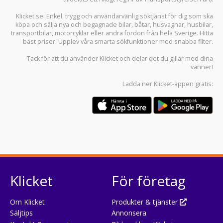
Klicket.se
: Enkel, trygg och användarvänlig söktjänst för dig som ska
köpa och sälja
nya och begagnade bilar
,
båtar
,
husvagnar
,
husbilar
,
transportbilar
,
motorcyklar
eller andra fordon från hela Sverige. Hitta
bäst priser. Upplev våra smarta sökfunktioner med snabba filter.
Tack för att du använder
Klicket
och delar det du gillar med dina
vänner!
Ladda ner
Klicket-appen
gratis:
Klicket
För företag
Om Klicket
Produkter & tjänster
Säljtips
Annonsera