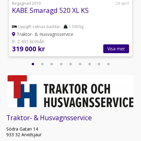
7
Begagnad 2019
29 april
KABE Smaragd 520 XL KS
Uppgift saknas bäddar
1 500 kg
Traktor- & Husvagnsservice
fr. 2 431 kr/mån
319 000 kr
Visa mer
Traktor- & Husvagnsservice
Södra Gatan 14
933 32 Arvidsjaur